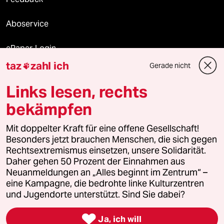
Aboservice
ePaper Login
taz
zahl ich
Gerade nicht

Downloads für Abonnierende
Links lesen, rechts
bekämpfen
© 2026 taz Verlags und Vertriebs GmbH
Mit doppelter Kraft für eine offene Gesellschaft!
Alle Rechte vorbehalten. Bei rechtlichen Fragen oder für Genehmigungen
wenden Sie sich bitte an
lizenzen@taz.de
Besonders jetzt brauchen Menschen, die sich gegen
Rechtsextremismus einsetzen, unsere Solidarität.
Daher gehen 50 Prozent der Einnahmen aus
Feedback
Redaktionsstatut
Kommune-Richtlinien
KI-
Neuanmeldungen an „Alles beginnt im Zentrum“ –
eine Kampagne, die bedrohte linke Kulturzentren
Leitlinie
Informant
Datenschutz
Impressum
AGB
und Jugendorte unterstützt. Sind Sie dabei?
Seitenwende
Einwilligungen widerrufen (Ads)

Ja, ich will