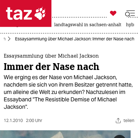

taz zahl ich
niedrigwasser
rente
landtagswahl in sachsen-anhalt
hybri

taz zahl ich
uch
Essaysammlung über Michael Jackson: Immer der Nase nach
taz zahl ich
themen
Essaysammlung über Michael Jackson
Immer der Nase nach
politik
Wie erging es der Nase von Michael Jackson,
öko
nachdem sie sich von ihrem Besitzer getrennt hatte,
um alleine die Welt zu erkunden? Nachzulesen im
gesellschaft
Essayband "The Resistible Demise of Michael
Jackson".
kultur
12.1.2010
2:00 Uhr
teilen
sport