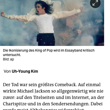
berlin
nord
wahrheit
verlag
verlag
Die Ikonisierung des King of Pop wird im Essayband kritisch
veranstaltungen
untersucht.
Bild: ap
shop
Von
Uh-Young Kim
fragen & hilfe
unterstützen
Der Tod war sein größtes Comeback. Auf einmal
wirkte Michael Jackson so allgegenwärtig wie nie
abo
zuvor: auf den Titelseiten und im Internet, an der
genossenschaft
Chartspitze und in den Sondersendungen. Dabei