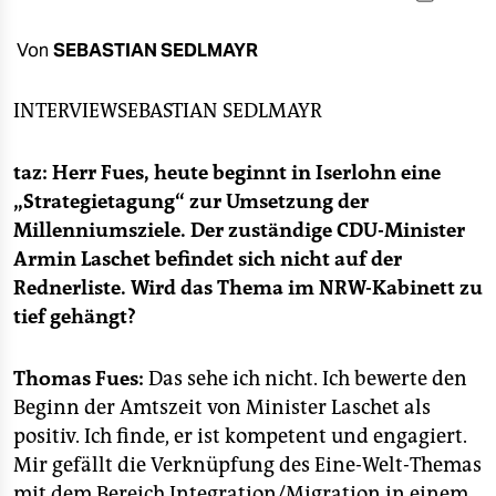
berlin
nord
Von
SEBASTIAN SEDLMAYR
wahrheit
INTERVIEW
SEBASTIAN SEDLMAYR
verlag
taz: Herr Fues, heute beginnt in Iserlohn eine
verlag
„Strategietagung“ zur Umsetzung der
Millenniumsziele. Der zuständige CDU-Minister
veranstaltungen
Armin Laschet befindet sich nicht auf der
shop
Rednerliste. Wird das Thema im NRW-Kabinett zu
tief gehängt?
fragen & hilfe
unterstützen
Thomas Fues:
Das sehe ich nicht. Ich bewerte den
Beginn der Amtszeit von Minister Laschet als
abo
positiv. Ich finde, er ist kompetent und engagiert.
genossenschaft
Mir gefällt die Verknüpfung des Eine-Welt-Themas
mit dem Bereich Integration/Migration in einem