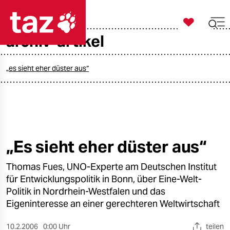

taz zahl ich
archiv-artikel

taz zahl ich
taz zahl ich
„es sieht eher düster aus“
themen
politik
öko
„Es sieht eher düster aus“
gesellschaft
Thomas Fues, UNO-Experte am Deutschen Institut
für Entwicklungspolitik in Bonn, über Eine-Welt-
kultur
Politik in Nordrhein-Westfalen und das
Eigeninteresse an einer gerechteren Weltwirtschaft
sport
10.2.2006
0:00 Uhr
teilen