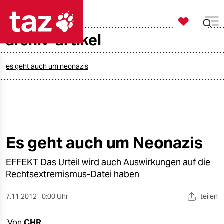

taz zahl ich
archiv-artikel

taz zahl ich
taz zahl ich
es geht auch um neonazis
themen
politik
öko
Es geht auch um Neonazis
gesellschaft
EFFEKT Das Urteil wird auch Auswirkungen auf die
Rechtsextremismus-Datei haben
kultur
7.11.2012
0:00 Uhr
teilen
sport
Von
CHR