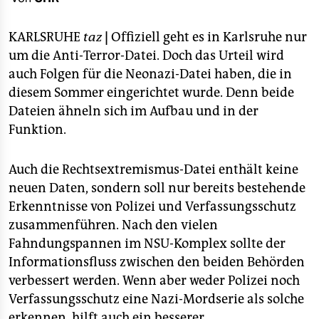
berlin
nord
KARLSRUHE
taz
|
Offiziell geht es in Karlsruhe nur
um die Anti-Terror-Datei. Doch das Urteil wird
wahrheit
auch Folgen für die Neonazi-Datei haben, die in
diesem Sommer eingerichtet wurde. Denn beide
verlag
Dateien ähneln sich im Aufbau und in der
verlag
Funktion.
veranstaltungen
Auch die Rechtsextremismus-Datei enthält keine
shop
neuen Daten, sondern soll nur bereits bestehende
Erkenntnisse von Polizei und Verfassungsschutz
fragen & hilfe
zusammenführen. Nach den vielen
unterstützen
Fahndungspannen im NSU-Komplex sollte der
Informationsfluss zwischen den beiden Behörden
abo
verbessert werden. Wenn aber weder Polizei noch
genossenschaft
Verfassungsschutz eine Nazi-Mordserie als solche
erkennen, hilft auch ein besserer