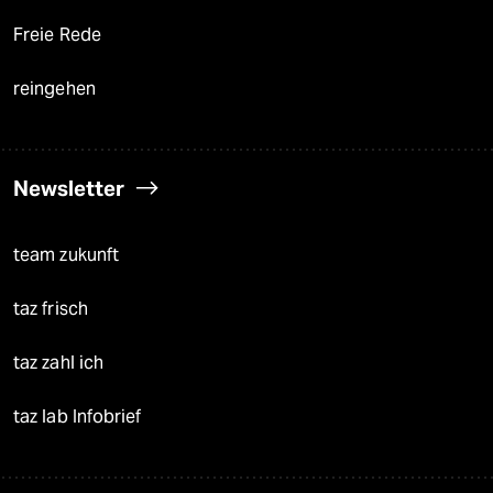
Freie Rede
reingehen
Newsletter
team zukunft
taz frisch
taz zahl ich
taz lab Infobrief