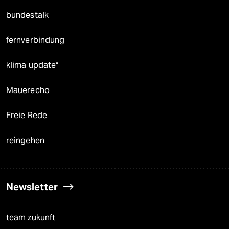
bundestalk
fernverbindung
klima update°
Mauerecho
Freie Rede
reingehen
Newsletter
team zukunft