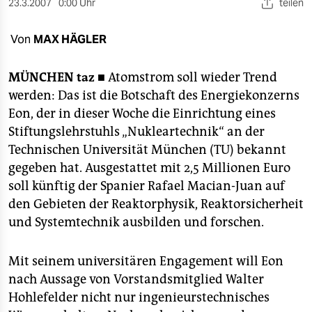
berlin
23.3.2007
0:00 Uhr
teilen
nord
Von
MAX HÄGLER
wahrheit
MÜNCHEN
taz ■
Atomstrom soll wieder Trend
verlag
werden: Das ist die Botschaft des Energiekonzerns
Eon, der in dieser Woche die Einrichtung eines
verlag
Stiftungslehrstuhls „Nukleartechnik“ an der
Technischen Universität München (TU) bekannt
veranstaltungen
gegeben hat. Ausgestattet mit 2,5 Millionen Euro
shop
soll künftig der Spanier Rafael Macian-Juan auf
den Gebieten der Reaktorphysik, Reaktorsicherheit
fragen & hilfe
und Systemtechnik ausbilden und forschen.
unterstützen
abo
Mit seinem universitären Engagement will Eon
nach Aussage von Vorstandsmitglied Walter
genossenschaft
Hohlefelder nicht nur ingenieurstechnisches