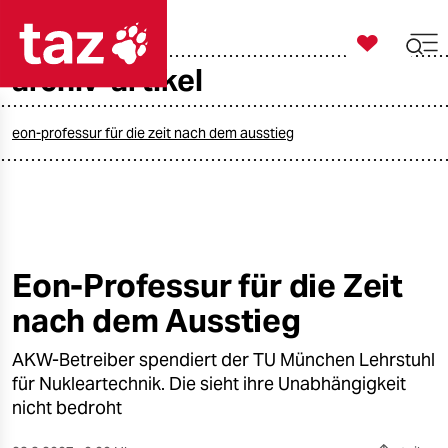

taz zahl ich
archiv-artikel

taz zahl ich
taz zahl ich
eon-professur für die zeit nach dem ausstieg
themen
politik
öko
Eon-Professur für die Zeit
nach dem Ausstieg
gesellschaft
AKW-Betreiber spendiert der TU München Lehrstuhl
kultur
für Nukleartechnik. Die sieht ihre Unabhängigkeit
sport
nicht bedroht