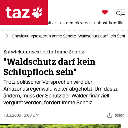

taz zahl ich
krieg in der ukraine
hitze
us-demokraten
nahost-konflikt

taz zahl ich
ie
Entwicklungsexpertin Imme Scholz: "Waldschutz darf kein Schlup
taz zahl ich
themen
Entwicklungsexpertin Imme Scholz
"Waldschutz darf kein
politik
Schlupfloch sein"
öko
Trotz politischer Versprechen wird der
Amazonasregenwald weiter abgeholzt. Um das zu
gesellschaft
ändern, muss der Schutz der Wälder finanziell
vergütet werden, fordert Imme Scholz
kultur
sport
18.3.2008
2:00 Uhr
teilen