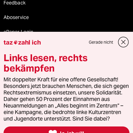
Feedback
Aboservice
ePaper Login
taz
zahl ich
Gerade nicht

Downloads für Abonnierende
Links lesen, rechts
bekämpfen
© 2026 taz Verlags und Vertriebs GmbH
Mit doppelter Kraft für eine offene Gesellschaft!
Alle Rechte vorbehalten. Bei rechtlichen Fragen oder für Genehmigungen
wenden Sie sich bitte an
lizenzen@taz.de
Besonders jetzt brauchen Menschen, die sich gegen
Rechtsextremismus einsetzen, unsere Solidarität.
Daher gehen 50 Prozent der Einnahmen aus
Feedback
Redaktionsstatut
Kommune-Richtlinien
KI-
Neuanmeldungen an „Alles beginnt im Zentrum“ –
eine Kampagne, die bedrohte linke Kulturzentren
Leitlinie
Informant
Datenschutz
Impressum
AGB
und Jugendorte unterstützt. Sind Sie dabei?
Seitenwende
Einwilligungen widerrufen (Ads)