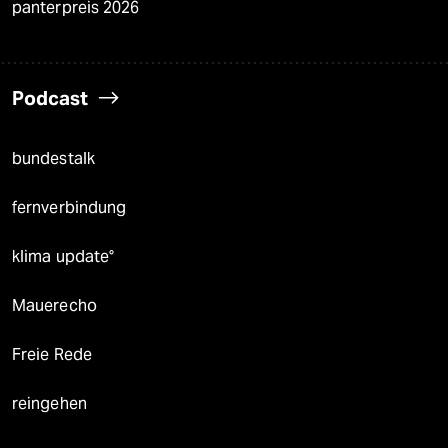
panterpreis 2026
Podcast
bundestalk
fernverbindung
klima update°
Mauerecho
Freie Rede
reingehen