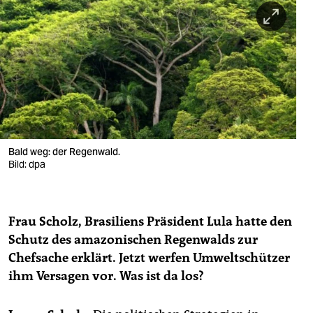
berlin
nord
wahrheit
verlag
verlag
veranstaltungen
Bald weg: der Regenwald.
Bild: dpa
shop
fragen & hilfe
Frau Scholz, Brasiliens Präsident Lula hatte den
unterstützen
Schutz des amazonischen Regenwalds zur
Chefsache erklärt. Jetzt werfen Umweltschützer
abo
ihm Versagen vor. Was ist da los?
genossenschaft