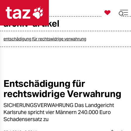

taz zahl ich
archiv-artikel

taz zahl ich
taz zahl ich
entschädigung für rechtswidrige verwahrung
themen
politik
öko
Entschädigung für
rechtswidrige Verwahrung
gesellschaft
SICHERUNGSVERWAHRUNG Das Landgericht
kultur
Karlsruhe spricht vier Männern 240.000 Euro
sport
Schadensersatz zu