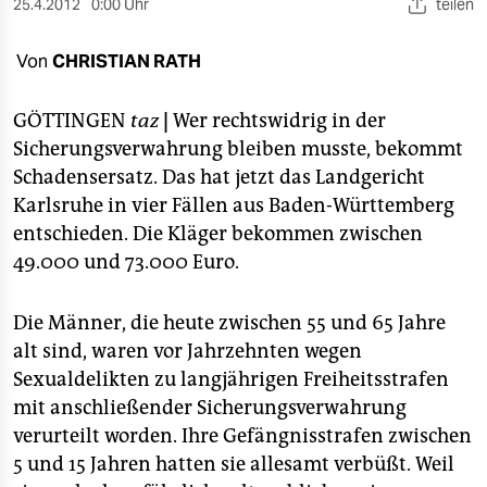
berlin
25.4.2012
0:00 Uhr
teilen
nord
Von
CHRISTIAN RATH
wahrheit
GÖTTINGEN
taz
|
Wer rechtswidrig in der
verlag
Sicherungsverwahrung bleiben musste, bekommt
Schadensersatz. Das hat jetzt das Landgericht
verlag
Karlsruhe in vier Fällen aus Baden-Württemberg
entschieden. Die Kläger bekommen zwischen
veranstaltungen
49.000 und 73.000 Euro.
shop
fragen & hilfe
Die Männer, die heute zwischen 55 und 65 Jahre
alt sind, waren vor Jahrzehnten wegen
unterstützen
Sexualdelikten zu langjährigen Freiheitsstrafen
abo
mit anschließender Sicherungsverwahrung
verurteilt worden. Ihre Gefängnisstrafen zwischen
genossenschaft
5 und 15 Jahren hatten sie allesamt verbüßt. Weil