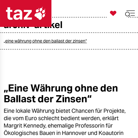

taz zahl ich
archiv-artikel

taz zahl ich
taz zahl ich
„eine währung ohne den ballast der zinsen“
themen
politik
öko
„Eine Währung ohne den
Ballast der Zinsen“
gesellschaft
Eine lokale Währung bietet Chancen für Projekte,
kultur
die vom Euro schlecht bedient werden, erklärt
sport
Margrit Kennedy, ehemalige Professorin für
Ökologisches Bauen in Hannover und Koautorin