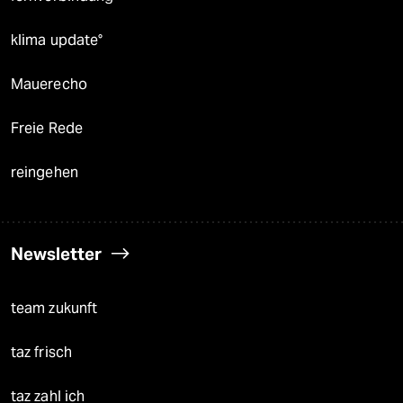
klima update°
Mauerecho
Freie Rede
reingehen
Newsletter
team zukunft
taz frisch
taz zahl ich