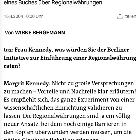
berlin
eines Buches über Regionalwährungen
nord
16.4.2004
0:00 Uhr
teilen
wahrheit
Von
WIBKE BERGEMANN
verlag
taz: Frau Kennedy, was würden Sie der Berliner
verlag
Initiative zur Einführung einer Regionalwährung
raten?
veranstaltungen
shop
Margrit Kennedy:
Nicht zu große Versprechungen
zu machen – Vorteile und Nachteile klar erläutern!
fragen & hilfe
Es empfiehlt sich, das ganze Experiment von einer
unterstützen
wissenschaftlichen Einrichtung validieren zu
lassen. Die Regionalwährungen sind ja ein völlig
abo
neuer Ansatz, bei dem noch einige Barrieren in
genossenschaft
den Köpfen überwunden werden müssen, um die