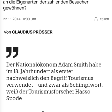
berlin
an die Eigenarten der zahlenden Besucher
gewöhnen?
nord
22.11.2014
0:00 Uhr
teilen
wahrheit
Von
CLAUDIUS PRÖSSER
verlag
verlag

veranstaltungen
shop
Der Nationalökonom Adam Smith habe
im 18. Jahrhundert als erster
fragen & hilfe
nachweislich den Begriff Tourismus
unterstützen
verwendet – und zwar als Schimpfwort,
weiß der Tourismusforscher Hasso
abo
Spode
genossenschaft