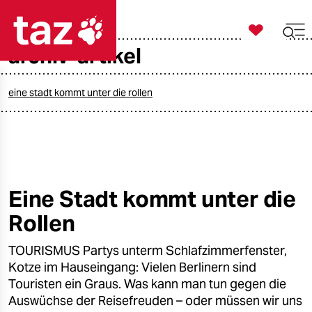

taz zahl ich
archiv-artikel

taz zahl ich
taz zahl ich
eine stadt kommt unter die rollen
themen
politik
öko
Eine Stadt kommt unter die
Rollen
gesellschaft
TOURISMUS Partys unterm Schlafzimmerfenster,
kultur
Kotze im Hauseingang: Vielen Berlinern sind
sport
Touristen ein Graus. Was kann man tun gegen die
Auswüchse der Reisefreuden – oder müssen wir uns