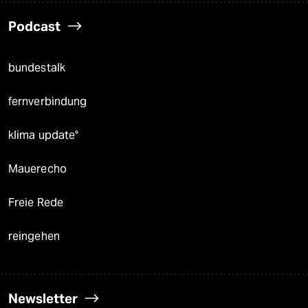
Podcast
bundestalk
fernverbindung
klima update°
Mauerecho
Freie Rede
reingehen
Newsletter