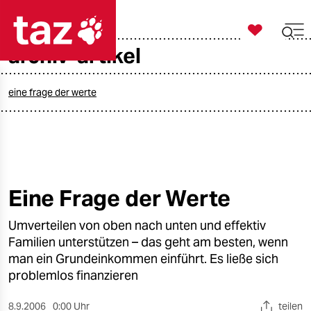

taz zahl ich
archiv-artikel

taz zahl ich
taz zahl ich
eine frage der werte
themen
politik
öko
Eine Frage der Werte
gesellschaft
Umverteilen von oben nach unten und effektiv
Familien unterstützen – das geht am besten, wenn
kultur
man ein Grundeinkommen einführt. Es ließe sich
problemlos finanzieren
sport
8.9.2006
0:00 Uhr
teilen