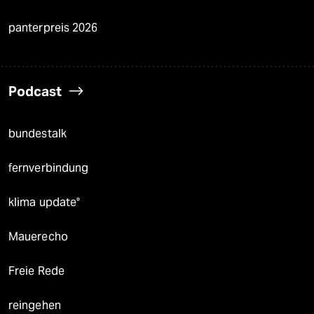
panterpreis 2026
Podcast
bundestalk
fernverbindung
klima update°
Mauerecho
Freie Rede
reingehen