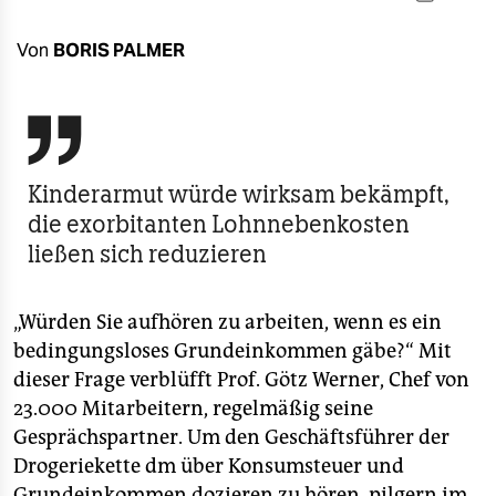
berlin
nord
Von
BORIS PALMER
wahrheit

verlag
Kinderarmut würde wirksam bekämpft,
verlag
die exorbitanten Lohnnebenkosten
veranstaltungen
ließen sich reduzieren
shop
„Würden Sie aufhören zu arbeiten, wenn es ein
fragen & hilfe
bedingungsloses Grundeinkommen gäbe?“ Mit
unterstützen
dieser Frage verblüfft Prof. Götz Werner, Chef von
23.000 Mitarbeitern, regelmäßig seine
abo
Gesprächspartner. Um den Geschäftsführer der
genossenschaft
Drogeriekette dm über Konsumsteuer und
Grundeinkommen dozieren zu hören, pilgern im