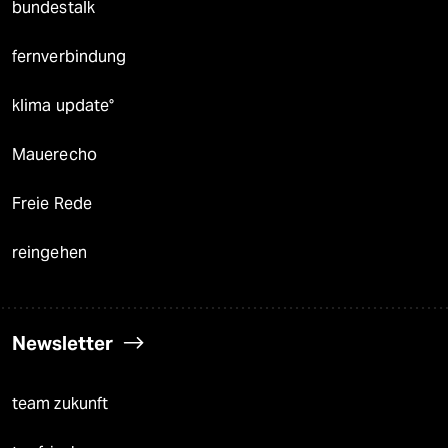
bundestalk
fernverbindung
klima update°
Mauerecho
Freie Rede
reingehen
Newsletter
team zukunft