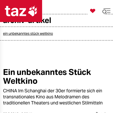

taz zahl ich
archiv-artikel

taz zahl ich
taz zahl ich
ein unbekanntes stück weltkino
themen
politik
öko
Ein unbekanntes Stück
Weltkino
gesellschaft
CHINA Im Schanghai der 30er formierte sich ein
kultur
transnationales Kino aus Melodramen des
sport
traditionellen Theaters und westlichen Stilmitteln