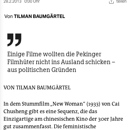
berlin
28.2.2013
0:00 Uhr
teilen
nord
Von
TILMAN BAUMGÄRTEL
wahrheit

verlag
verlag
Einige Filme wollten die Pekinger
Filmhüter nicht ins Ausland schicken –
veranstaltungen
aus politischen Gründen
shop
fragen & hilfe
VON
TILMAN BAUMGÄRTEL
unterstützen
In dem Stummfilm „New Woman“ (1933) von Cai
abo
Chusheng gibt es eine Sequenz, die das
Einzigartige am chinesischen Kino der 30er Jahre
genossenschaft
gut zusammenfasst. Die feministische