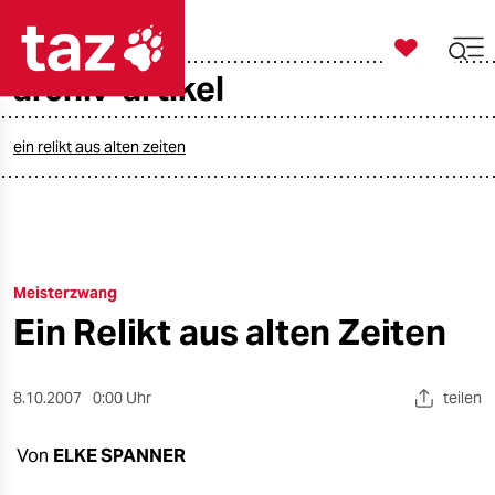

taz zahl ich
archiv-artikel

taz zahl ich
taz zahl ich
ein relikt aus alten zeiten
themen
politik
Meisterzwang
öko
Ein Relikt aus alten Zeiten
gesellschaft
kultur
8.10.2007
0:00 Uhr
teilen
sport
Von
ELKE SPANNER