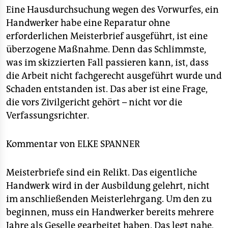
berlin
Eine Hausdurchsuchung wegen des Vorwurfes, ein
nord
Handwerker habe eine Reparatur ohne
erforderlichen Meisterbrief ausgeführt, ist eine
wahrheit
überzogene Maßnahme. Denn das Schlimmste,
was im skizzierten Fall passieren kann, ist, dass
verlag
die Arbeit nicht fachgerecht ausgeführt wurde und
Schaden entstanden ist. Das aber ist eine Frage,
verlag
die vors Zivilgericht gehört – nicht vor die
veranstaltungen
Verfassungsrichter.
shop
Kommentar von
ELKE SPANNER
fragen & hilfe
unterstützen
Meisterbriefe sind ein Relikt. Das eigentliche
Handwerk wird in der Ausbildung gelehrt, nicht
abo
im anschließenden Meisterlehrgang. Um den zu
genossenschaft
beginnen, muss ein Handwerker bereits mehrere
Jahre als Geselle gearbeitet haben. Das legt nahe,