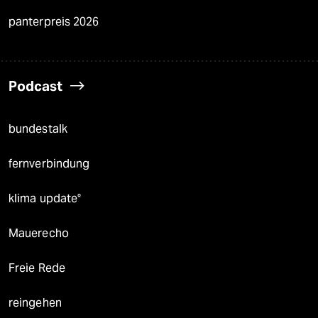
panterpreis 2026
Podcast
bundestalk
fernverbindung
klima update°
Mauerecho
Freie Rede
reingehen