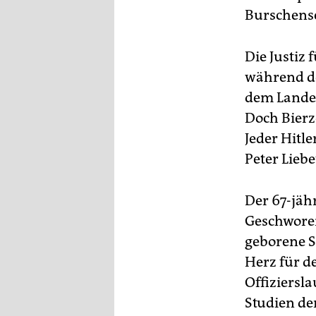
epaper login
Burschensc
Die Justiz 
während de
dem Lande
Doch Bierz
Jeder Hitl
Peter Lieb
Der 67-jäh
Geschworen
geborene S
Herz für d
Offiziersl
Studien de