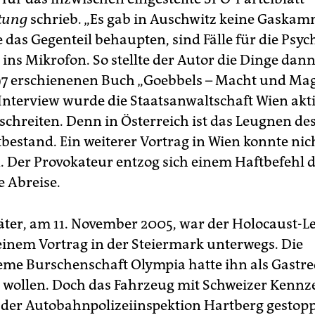
itung
schrieb. „Es gab in Auschwitz keine Gaskam
 das Gegenteil behaupten, sind Fälle für die Psych
r ins Mikrofon. So stellte der Autor die Dinge dan
7 erschienenen Buch „Goebbels – Macht und Mag
nterview wurde die Staatsanwaltschaft Wien aktiv
schreiten. Denn in Österreich ist das Leugnen de
atbestand. Ein weiterer Vortrag in Wien konnte ni
n. Der Provokateur entzog sich einem Haftbefehl 
e Abreise.
päter, am 11. November 2005, war der Holocaust-
einem Vortrag in der Steiermark unterwegs. Die
eme Burschenschaft Olympia hatte ihn als Gastr
 wollen. Doch das Fahrzeug mit Schweizer Kennz
der Autobahnpolizeiinspektion Hartberg gestopp