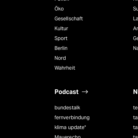
Öko
S
Gesellschaft
L
Kultur
A
Sport
G
Berlin
Na
Nord
Wahrheit
Podcast
N
bundestalk
t
fernverbindung
ta
klima update°
ta
Mauerecho
ta