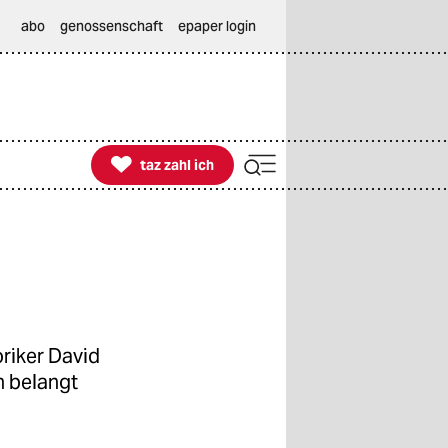
abo
genossenschaft
epaper login

taz zahl ich
taz zahl ich
oriker David
h belangt