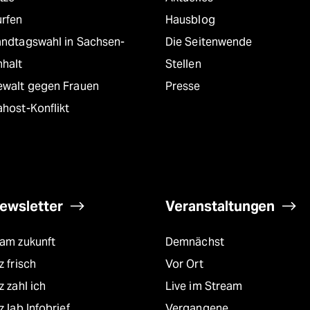
urfen
Hausblog
andtagswahl in Sachsen-
Die Seitenwende
nhalt
Stellen
ewalt gegen Frauen
Presse
host-Konflikt
ewsletter
Veranstaltungen
eam zukunft
Demnächst
z frisch
Vor Ort
z zahl ich
Live im Stream
z lab Infobrief
Vergangene