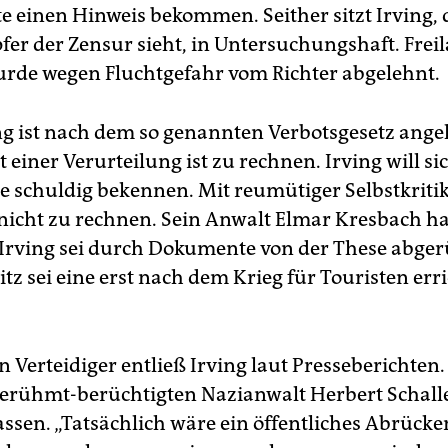
te einen Hinweis bekommen. Seither sitzt Irving, 
pfer der Zensur sieht, in Untersuchungshaft. Frei
rde wegen Fluchtgefahr vom Richter abgelehnt.
ng ist nach dem so genannten Verbotsgesetz ange
 einer Verurteilung ist zu rechnen. Irving will si
e schuldig bekennen. Mit reumütiger Selbstkritik
 nicht zu rechnen. Sein Anwalt Elmar Kresbach h
, Irving sei durch Dokumente von der These abger
z sei eine erst nach dem Krieg für Touristen err
 Verteidiger entließ Irving laut Presseberichten. 
berühmt-berüchtigten Nazianwalt Herbert Schall
assen. „Tatsächlich wäre ein öffentliches Abrücke