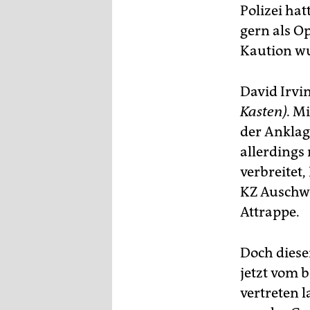
Polizei hat
gern als O
Kaution wu
David Irvi
Kasten).
Mit
der Anklag
allerdings
verbreitet
KZ Auschwit
Attrappe.
Doch diesen
jetzt vom 
vertreten l