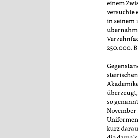
einem Zwis
versuchte e
in seinem 
übernahm I
Verzehnfac
250.000. B
Gegenstand
steirische
Akademiker
überzeugt,
so genannt
November 1
Uniformen 
kurz darauf
die damals