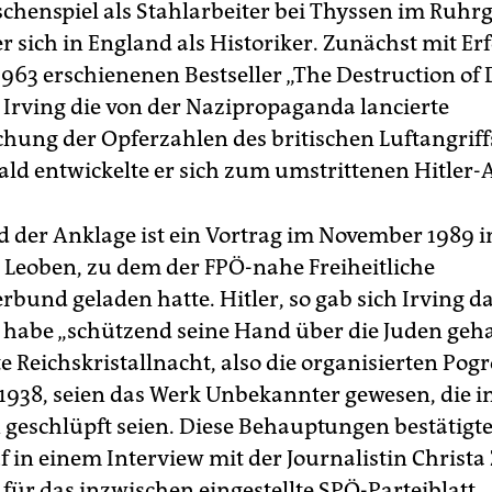
chenspiel als Stahlarbeiter bei Thyssen im Ruhrg
r sich in England als Historiker. Zunächst mit Er
1963 erschienenen Bestseller „The Destruction of
rving die von der Nazipropaganda lancierte
hung der Opferzahlen des britischen Luftangriff
ald entwickelte er sich zum umstrittenen Hitler-
 der Anklage ist ein Vortrag im November 1989 
n Leoben, zu dem der FPÖ-nahe Freiheitliche
bund geladen hatte. Hitler, so gab sich Irving d
 habe „schützend seine Hand über die Juden gehal
e Reichskristallnacht, also die organisierten Po
938, seien das Werk Unbekannter gewesen, die i
geschlüpft seien. Diese Behauptungen bestätigte
 in einem Interview mit der Journalistin Christa
 für das inzwischen eingestellte SPÖ-Parteiblatt