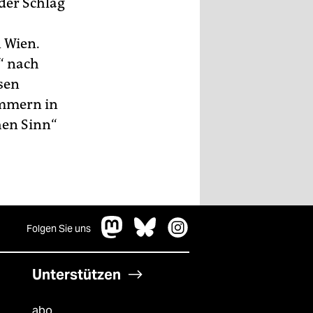
der Schlag
 Wien.
s“ nach
ssen
ammern in
hen Sinn“
Folgen Sie uns
Unterstützen
abo