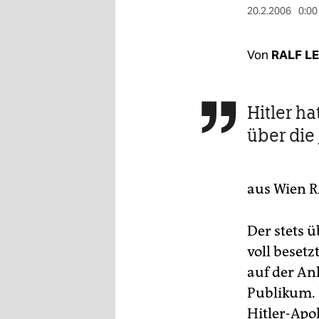
berlin
20.2.2006
0:00
nord
Von
RALF L
wahrheit
verlag
Hitler h

verlag
über die
veranstaltungen
shop
aus Wien
R
fragen & hilfe
Der stets ü
unterstützen
voll beset
abo
auf der An
Publikum. 
genossenschaft
Hitler-Apo