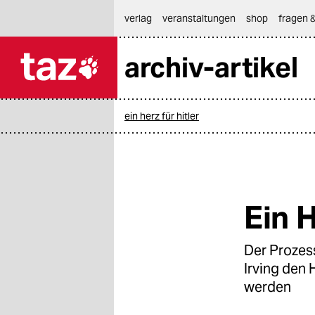
hautnavigation anspringen
hauptinhalt anspringen
footer anspringen
verlag
veranstaltungen
shop
fragen &
archiv-artikel

taz zahl ich
taz zahl ich
ein herz für hitler
themen
politik
öko
Ein H
gesellschaft
Der Prozess
kultur
Irving den 
sport
werden