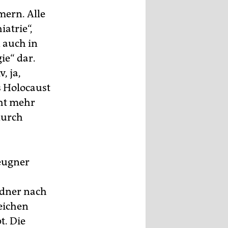
mern. Alle
iatrie“,
n auch in
ie“ dar.
, ja,
s Holocaust
cht mehr
durch
Leugner
edner nach
eichen
t. Die