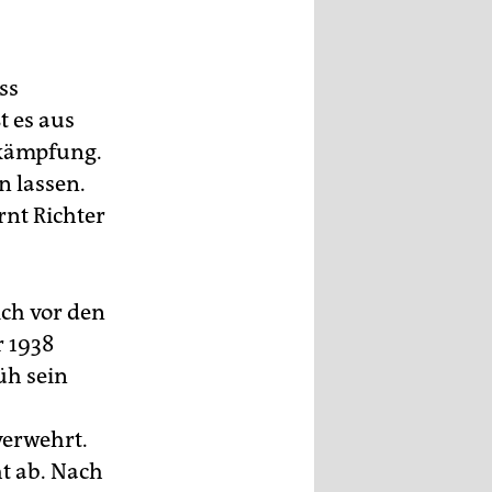
ss
t es aus
kämpfung.
 lassen.
rnt Richter
ich vor den
 1938
üh sein
verwehrt.
ht ab. Nach