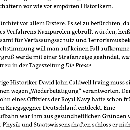
haftern vor wie vor empörten Historikern.
fürchtet vor allem Erstere. Es sei zu befürchten, da
s Verfahrens Naziparolen gebrüllt würden, heiß
samt für Verfassungsschutz und Terrorismusbe
eltstimmung will man auf keinen Fall aufkommen
ergruß werde mit einer Strafanzeige geahndet, wa
etreu in der Tageszeitung
Die Presse
.
rige Historiker David John Caldwell Irving muss s
en wegen „Wiederbetätigung“ verantworten. Der
ohn eines Offiziers der Royal Navy hatte schon fr
en Kriegsgegner Deutschland entdeckt. Eine
aufbahn war ihm aus gesundheitlichen Gründen 
r Physik und Staatswissenschaften schloss er nic