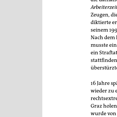
Arbeiterze
Zeugen, die
diktierte e
seinem 199
Nach dem I
musste ein
ein Straft
stattfinde
überstürzt
16 Jahre s
wieder zu 
rechtsextr
Graz holen
wurde von 