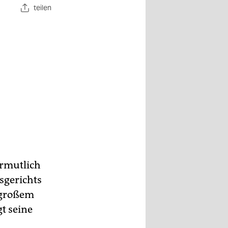
teilen
ermutlich
sgerichts
r großem
t seine