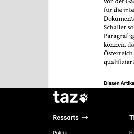
von der G
für die int
Dokumentat
Schaller so
Paragraf 3
können, da
Österreich
qualifizier
Diesen Artikel
taz

Ressorts
T
Politik
Hi