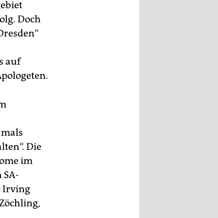
ebiet
folg. Doch
 Dresden“
s auf
Apologeten.
im
amals
ten“. Die
grome im
n SA-
 Irving
 Zöchling,