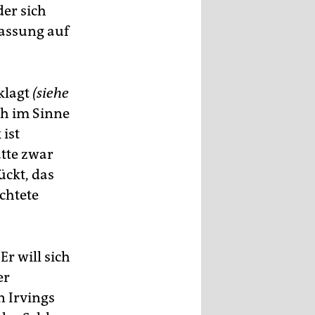
der sich
lassung auf
klagt
(siehe
ch im Sinne
 ist
atte zwar
ückt, das
ichtete
Er will sich
er
n Irvings