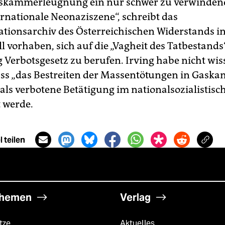
askammerleugnung ein nur schwer zu verwinden
ernationale Neonaziszene“, schreibt das
ionsarchiv des Österreichischen Widerstands in
ll vorhaben, sich auf die „Vagheit des Tatbestand
g Verbotsgesetz zu berufen. Irving habe nicht wi
ss „das Bestreiten der Massentötungen in Gask
 als verbotene Betätigung im nationalsozialistisc
t werde.
 teilen
hemen
Verlag
tze
Aktuelles