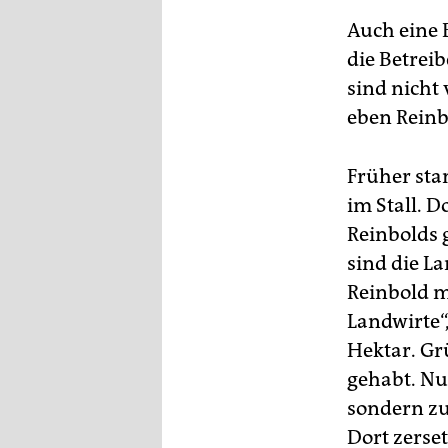
Auch eine 
die Betrei
sind nicht
eben Reinb
Früher sta
im Stall. D
Reinbolds 
sind die L
Reinbold m
Landwirte“,
Hektar. Grü
gehabt. Nu
sondern z
Dort zerse