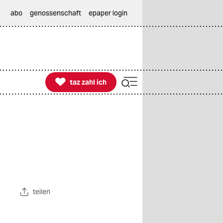
abo
genossenschaft
epaper login

taz zahl ich
taz zahl ich
teilen