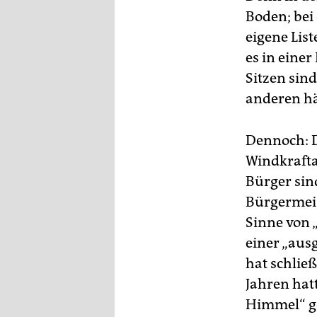
epaper login
Boden; bei
eigene Lis
es in eine
Sitzen sin
anderen hä
Dennoch: D
Windkrafta
Bürger sin
Bürgermeis
Sinne von „
einer „aus
hat schlie
Jahren hat
Himmel“ g