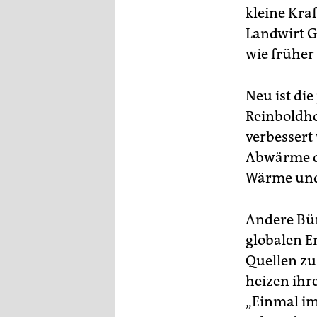
kleine Kraf
Landwirt G
wie früher 
Neu ist di
Reinboldho
verbessert
Abwärme de
Wärme und 
Andere Bür
globalen 
Quellen zu
heizen ihr
„Einmal im