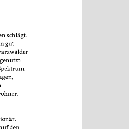
en schlägt.
en gut
hwarzwälder
genutzt:
 Spektrum.
agen,
n
wohner.
tionär.
auf den