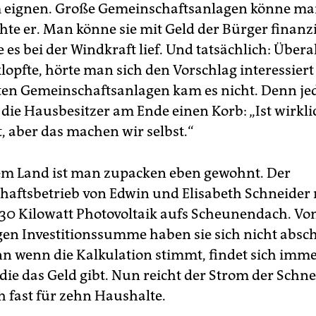
 eignen. Große Gemeinschaftsanlagen könne ma
hte er. Man könne sie mit Geld der Bürger finanzi
 es bei der Windkraft lief. Und tatsächlich: Überal
lopfte, hörte man sich den Vorschlag interessiert
ten Gemeinschaftsanlagen kam es nicht. Denn je
die Hausbesitzer am Ende einen Korb: „Ist wirkli
, aber das machen wir selbst.“
em Land ist man zupacken eben gewohnt. Der
haftsbetrieb von Edwin und Elisabeth Schneider
h 30 Kilowatt Photovoltaik aufs Scheunendach. Vo
igen Investitionssumme haben sie sich nicht absc
nn wenn die Kalkulation stimmt, findet sich imm
die das Geld gibt. Nun reicht der Strom der Schn
h fast für zehn Haushalte.