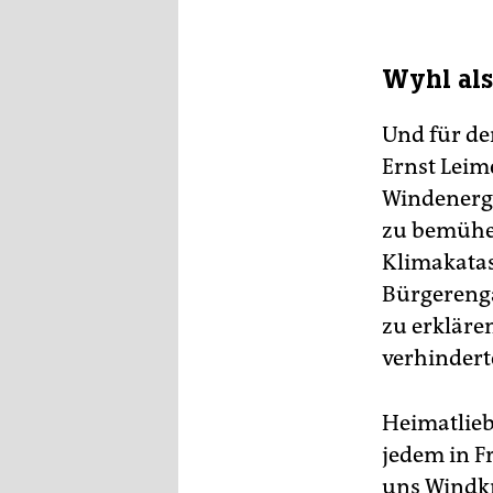
Wyhl als
Und für de
Ernst Leim
Windenergi
zu bemühen
Klimakatas
Bürgerenga
zu erkläre
verhindert
Heimatlieb
jedem in F
uns Windkr