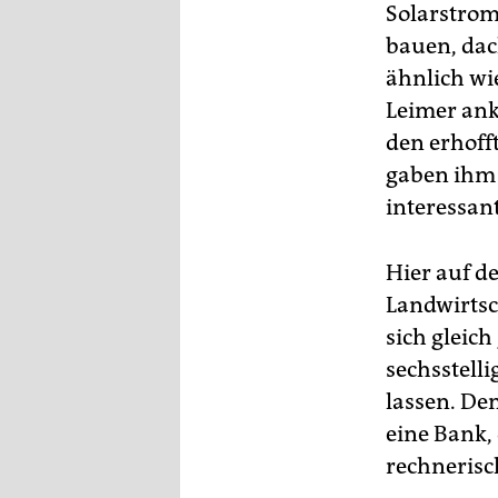
Solarstrom
bauen, dac
ähnlich wie
Leimer ank
den erhoff
gaben ihm 
interessant
Hier auf d
Landwirtsc
sich gleic
sechsstell
lassen. De
eine Bank, 
rechnerisc