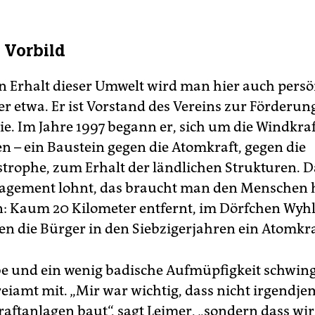
 Vorbild
n Erhalt dieser Umwelt wird man hier auch persön
er etwa. Er ist Vorstand des Vereins zur Förderun
e. Im Jahre 1997 begann er, sich um die Windkra
 – ein Baustein gegen die Atomkraft, gegen die
trophe, zum Erhalt der ländlichen Strukturen. D
gement lohnt, das braucht man den Menschen h
n: Kaum 20 Kilometer entfernt, im Dörfchen Wyhl
en die Bürger in den Siebzigerjahren ein Atomkr
e und ein wenig badische Aufmüpfigkeit schwing
reiamt mit. „Mir war wichtig, dass nicht irgendj
aftanlagen baut“, sagt Leimer, „sondern dass wir 