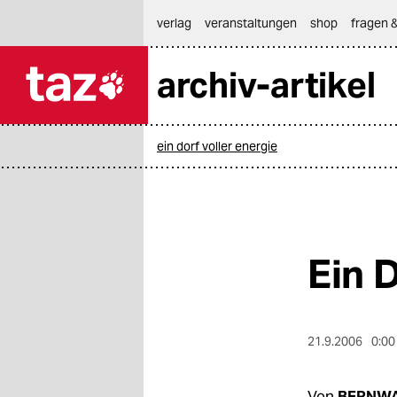
hautnavigation anspringen
hauptinhalt anspringen
footer anspringen
verlag
veranstaltungen
shop
fragen &
archiv-artikel

taz zahl ich
taz zahl ich
ein dorf voller energie
themen
politik
öko
Ein 
gesellschaft
kultur
21.9.2006
0:00
sport
Von
BERNWA