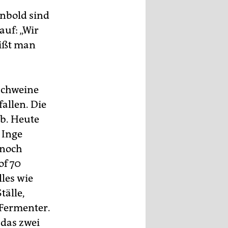
inbold sind
auf: „Wir
eißt man
schweine
allen. Die
eb. Heute
 Inge
 noch
of 70
lles wie
tälle,
Fermenter.
 das zwei