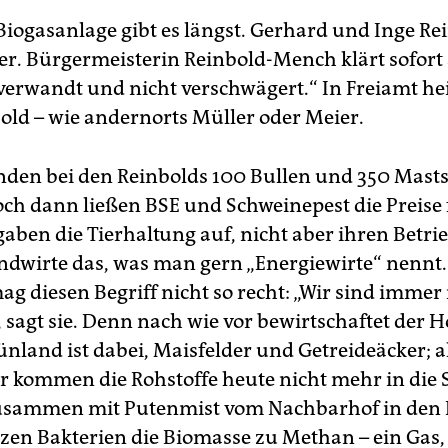
Biogasanlage gibt es längst. Gerhard und Inge Re
ber. Bürgermeisterin Reinbold-Mench klärt sofort 
 verwandt und nicht verschwägert.“ In Freiamt h
old – wie andernorts Müller oder Meier.
nden bei den Reinbolds 100 Bullen und 350 Mast
och dann ließen BSE und Schweinepest die Preise f
gaben die Tierhaltung auf, nicht aber ihren Betri
andwirte das, was man gern „Energiewirte“ nennt.
ag diesen Begriff nicht so recht: „Wir sind immer
 sagt sie. Denn nach wie vor bewirtschaftet der H
nland ist dabei, Maisfelder und Getreideäcker; a
r kommen die Rohstoffe heute nicht mehr in die S
usammen mit Putenmist vom Nachbarhof in den 
tzen Bakterien die Biomasse zu Methan – ein Gas,