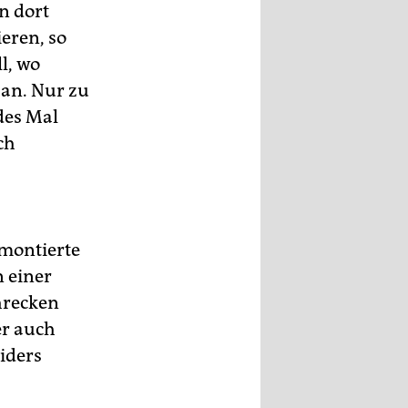
n dort
eren, so
l, wo
 an. Nur zu
des Mal
ch
 montierte
n einer
hrecken
er auch
eiders