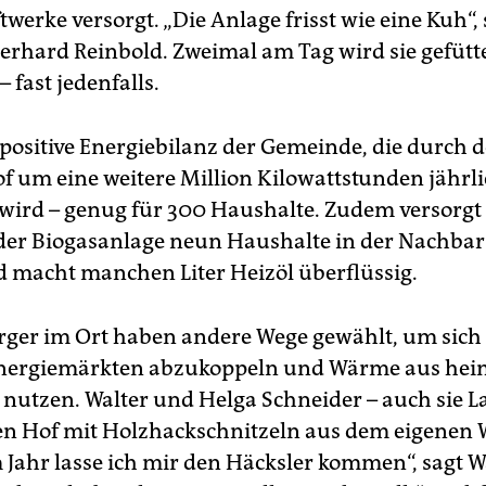
twerke versorgt. „Die Anlage frisst wie eine Kuh“, 
erhard Reinbold. Zweimal am Tag wird sie gefütter
– fast jedenfalls.
e positive Energiebilanz der Gemeinde, die durch 
f um eine weitere Million Kilowattstunden jährl
 wird – genug für 300 Haushalte. Zudem versorgt 
r Biogasanlage neun Haushalte in der Nachbar
macht manchen Liter Heizöl überflüssig.
ger im Ort haben andere Wege gewählt, um sich
Energiemärkten abzukoppeln und Wärme aus hei
 nutzen. Walter und Helga Schneider – auch sie L
en Hof mit Holzhackschnitzeln aus dem eigenen 
 Jahr lasse ich mir den Häcksler kommen“, sagt W