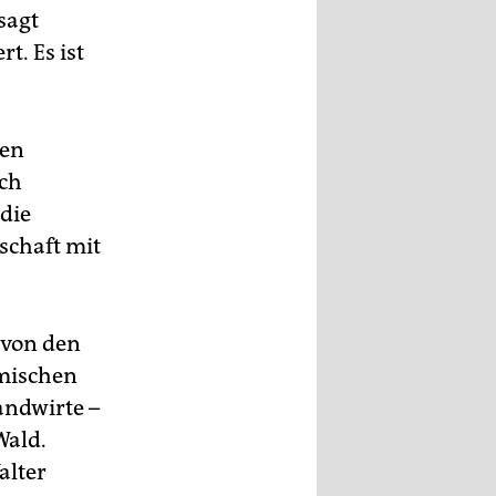
sagt
t. Es ist
den
ich
die
schaft mit
 von den
mischen
andwirte –
Wald.
alter