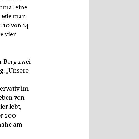
inmal eine
, wie man
 10 von 14
e vier
r Berg zwei
g. „Unsere
ervativ im
ieben von
er lebt,
or 200
 nahe am