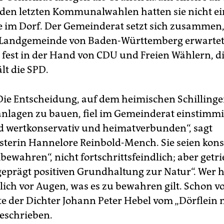
 den letzten Kommunalwahlen hatten sie nicht e
te im Dorf. Der Gemeinderat setzt sich zusammen
r Landgemeinde von Baden-Württemberg erwartet:
d fest in der Hand von CDU und Freien Wählern, di
lt die SPD.
ie Entscheidung, auf dem heimischen Schillinge
nlagen zu bauen, fiel im Gemeinderat einstimmi
d wertkonservativ und heimatverbunden“, sagt
terin Hannelore Reinbold-Mench. Sie seien kons
bewahren“, nicht fortschrittsfeindlich; aber getr
geprägt positiven Grundhaltung zur Natur“. Wer hi
ßlich vor Augen, was es zu bewahren gilt. Schon v
te der Dichter Johann Peter Hebel vom „Dörflein
eschrieben.