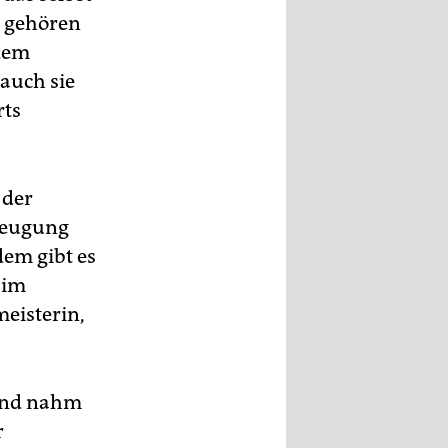
e gehören
 dem
auch sie
rts
 der
zeugung
em gibt es
 im
meisterin,
Wind nahm
r