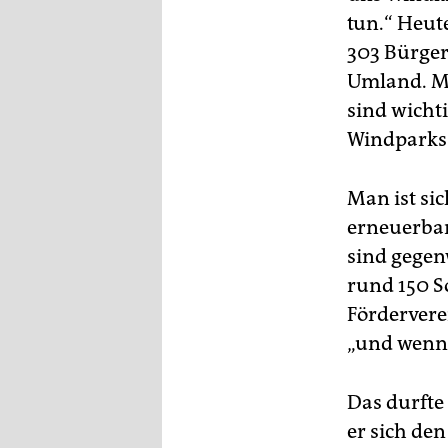
tun.“ Heut
303 Bürger
Umland. Ma
sind wicht
Windparks 
Man ist si
erneuerbar
sind gegen
rund 150 S
Fördervere
„und wenn 
Das durft
er sich den