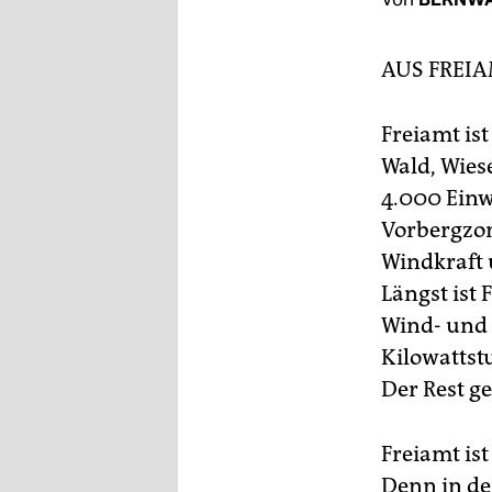
berlin
nord
AUS FREI
wahrheit
Freiamt ist
verlag
Wald, Wies
verlag
4.000 Einw
Vorbergzon
veranstaltungen
Windkraft 
shop
Längst ist
fragen & hilfe
Wind- und 
Kilowattst
unterstützen
Der Rest ge
abo
Freiamt ist
genossenschaft
Denn in de