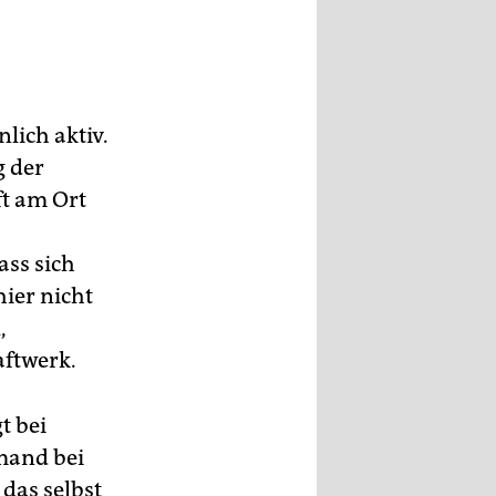
lich aktiv.
g der
ft am Ort
ass sich
ier nicht
,
aftwerk.
t bei
emand bei
das selbst