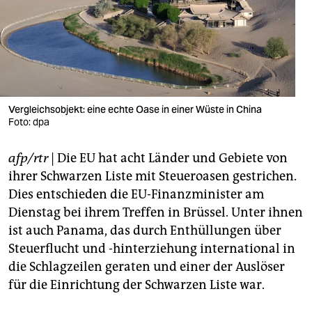
berlin
nord
wahrheit
verlag
Vergleichsobjekt: eine echte Oase in einer Wüste in China
verlag
Foto: dpa
veranstaltungen
afp/rtr
| Die EU hat acht Länder und Gebiete von
ihrer Schwarzen Liste mit Steueroasen gestrichen.
shop
Dies entschieden die EU-Finanzminister am
fragen & hilfe
Dienstag bei ihrem Treffen in Brüssel. Unter ihnen
ist auch Panama, das durch Enthüllungen über
unterstützen
Steuerflucht und -hinterziehung international in
abo
die Schlagzeilen geraten und einer der Auslöser
für die Einrichtung der Schwarzen Liste war.
genossenschaft