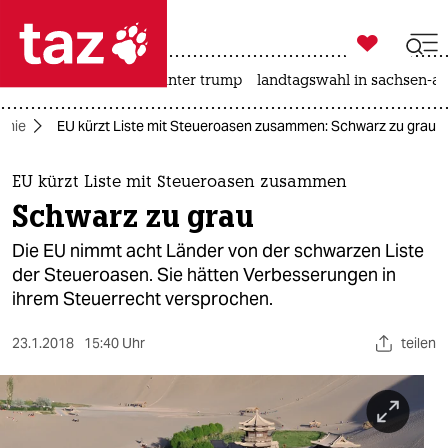

taz zahl ich
nahost-konflikt
usa unter trump
landtagswahl in sachsen-an

taz zahl ich
omie
EU kürzt Liste mit Steueroasen zusammen: Schwarz zu grau
taz zahl ich
themen
EU kürzt Liste mit Steueroasen zusammen
Schwarz zu grau
politik
Die EU nimmt acht Länder von der schwarzen Liste
öko
der Steueroasen. Sie hätten Verbesserungen in
ihrem Steuerrecht versprochen.
gesellschaft
23.1.2018
15:40 Uhr
teilen
kultur
sport