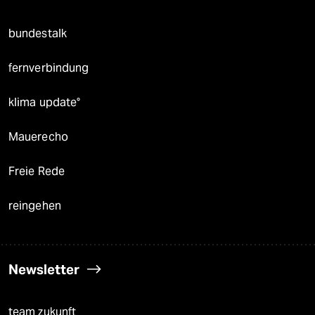
bundestalk
fernverbindung
klima update°
Mauerecho
Freie Rede
reingehen
Newsletter
team zukunft