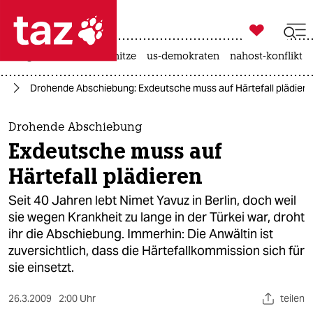

taz zahl ich
krieg in der ukraine
hitze
us-demokraten
nahost-konflikt

taz zahl ich
in
Drohende Abschiebung: Exdeutsche muss auf Härtefall plädiere
taz zahl ich
themen
Drohende Abschiebung
Exdeutsche muss auf
politik
Härtefall plädieren
öko
Seit 40 Jahren lebt Nimet Yavuz in Berlin, doch weil
sie wegen Krankheit zu lange in der Türkei war, droht
gesellschaft
ihr die Abschiebung. Immerhin: Die Anwältin ist
zuversichtlich, dass die Härtefallkommission sich für
kultur
sie einsetzt.
sport
26.3.2009
2:00 Uhr
teilen