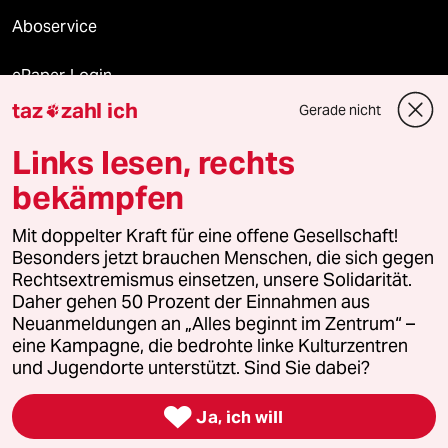
Aboservice
ePaper Login
taz
zahl ich
Gerade nicht

Downloads für Abonnierende
Links lesen, rechts
bekämpfen
© 2026 taz Verlags und Vertriebs GmbH
Mit doppelter Kraft für eine offene Gesellschaft!
Alle Rechte vorbehalten. Bei rechtlichen Fragen oder für Genehmigungen
wenden Sie sich bitte an
lizenzen@taz.de
Besonders jetzt brauchen Menschen, die sich gegen
Rechtsextremismus einsetzen, unsere Solidarität.
Daher gehen 50 Prozent der Einnahmen aus
Feedback
Redaktionsstatut
Kommune-Richtlinien
KI-
Neuanmeldungen an „Alles beginnt im Zentrum“ –
eine Kampagne, die bedrohte linke Kulturzentren
Leitlinie
Informant
Datenschutz
Impressum
AGB
und Jugendorte unterstützt. Sind Sie dabei?
Seitenwende
Einwilligungen widerrufen (Ads)

Ja, ich will