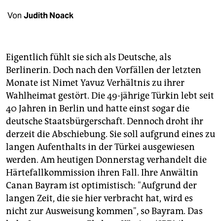
berlin
Von
Judith Noack
nord
wahrheit
Eigentlich fühlt sie sich als Deutsche, als
verlag
Berlinerin. Doch nach den Vorfällen der letzten
Monate ist Nimet Yavuz Verhältnis zu ihrer
verlag
Wahlheimat gestört. Die 49-jährige Türkin lebt seit
veranstaltungen
40 Jahren in Berlin und hatte einst sogar die
deutsche Staatsbürgerschaft. Dennoch droht ihr
shop
derzeit die Abschiebung. Sie soll aufgrund eines zu
fragen & hilfe
langen Aufenthalts in der Türkei ausgewiesen
werden. Am heutigen Donnerstag verhandelt die
unterstützen
Härtefallkommission ihren Fall. Ihre Anwältin
abo
Canan Bayram ist optimistisch: "Aufgrund der
langen Zeit, die sie hier verbracht hat, wird es
genossenschaft
nicht zur Ausweisung kommen", so Bayram. Das