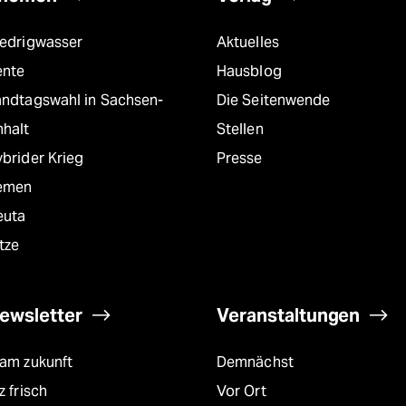
iedrigwasser
Aktuelles
ente
Hausblog
andtagswahl in Sachsen-
Die Seitenwende
nhalt
Stellen
brider Krieg
Presse
emen
euta
tze
ewsletter
Veranstaltungen
eam zukunft
Demnächst
z frisch
Vor Ort