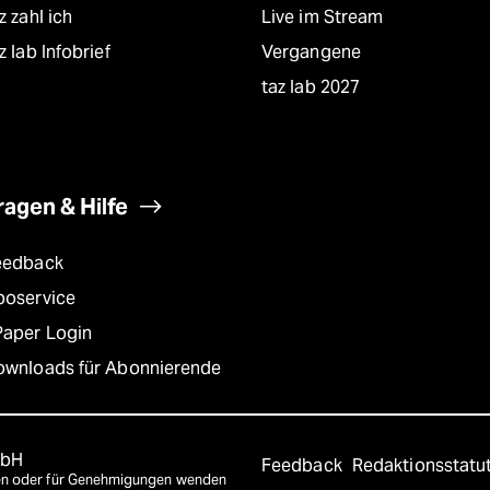
z zahl ich
Live im Stream
z lab Infobrief
Vergangene
taz lab 2027
ragen & Hilfe
eedback
boservice
Paper Login
ownloads für Abonnierende
mbH
Feedback
Redaktionsstatu
agen oder für Genehmigungen wenden