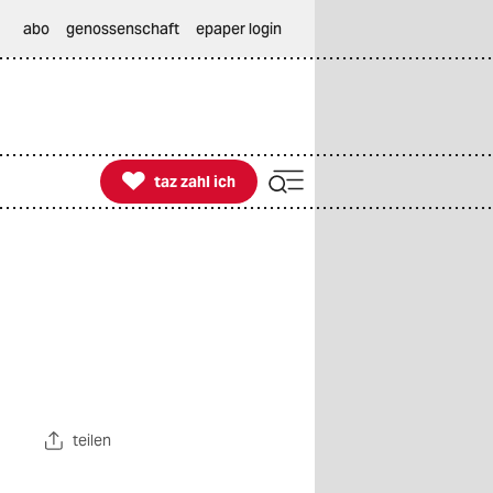
abo
genossenschaft
epaper login

taz zahl ich
taz zahl ich
teilen