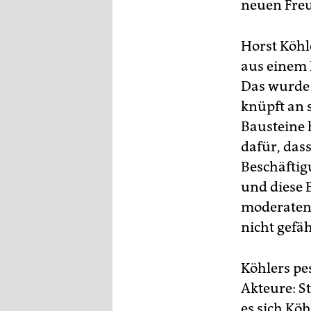
epaper login
neuen Fre
Horst Köhl
aus einem 
Das wurde 
knüpft an s
Bausteine 
dafür, da
Beschäftig
und diese 
moderaten 
nicht gefä
Köhlers pes
Akteure: St
es sich Köh