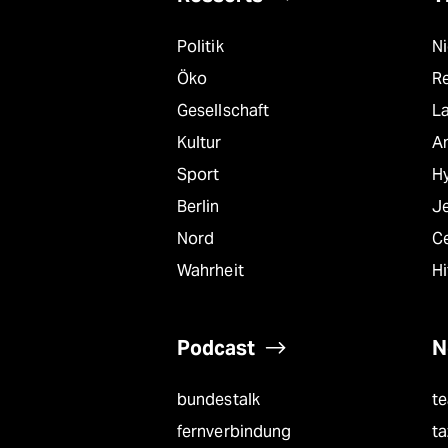
Politik
N
Öko
R
Gesellschaft
L
Kultur
A
Sport
Hy
Berlin
J
Nord
C
Wahrheit
Hi
Podcast
N
bundestalk
t
fernverbindung
ta