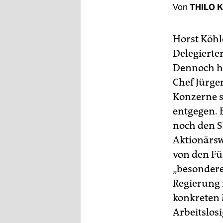
berlin
Von
THILO 
nord
Horst Köhle
wahrheit
Delegierte
verlag
Dennoch ha
Chef Jürge
verlag
Konzerne s
veranstaltungen
entgegen. 
noch den S
shop
Aktionärsw
fragen & hilfe
von den Fü
unterstützen
„besondere
Regierung 
abo
konkreten
genossenschaft
Arbeitslos