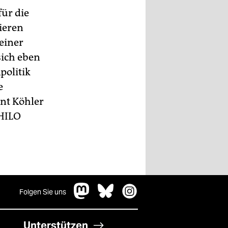
ür die
ieren
einer
sich eben
politik
e
nt Köhler
HILO
Folgen Sie uns
Unterstützen