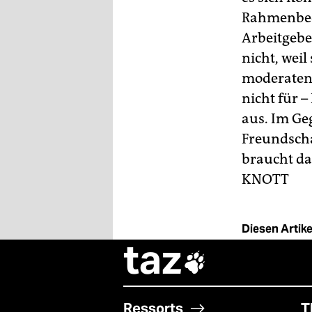
Rahmenbedi
Arbeitgebe
nicht, wei
moderaten 
nicht für 
aus. Im Ge
Freundscha
braucht da
KNOTT
Diesen Artikel
taz

Ressorts
T