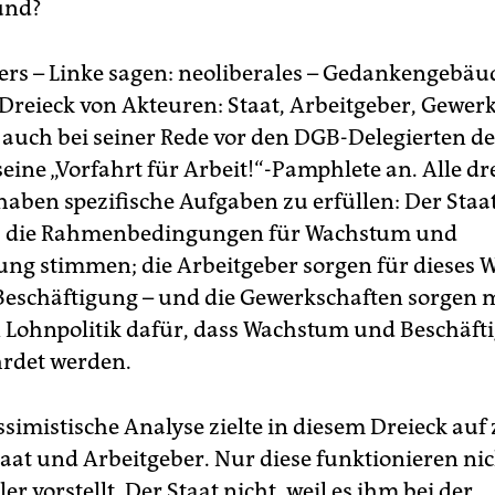
und?
ers – Linke sagen: neoliberales – Gedankengebäu
Dreieck von Akteuren: Staat, Arbeitgeber, Gewer
auch bei seiner Rede vor den DGB-Delegierten de
eine „Vorfahrt für Arbeit!“-Pamphlete an. Alle dr
haben spezifische Aufgaben zu erfüllen: Der Staat
ss die Rahmenbedingungen für Wachstum und
ung stimmen; die Arbeitgeber sorgen für dieses
Beschäftigung – und die Gewerkschaften sorgen m
Lohnpolitik dafür, dass Wachstum und Beschäft
hrdet werden.
simistische Analyse zielte in diesem Dreieck auf
aat und Arbeitgeber. Nur diese funktionieren nic
ler vorstellt. Der Staat nicht, weil es ihm bei der