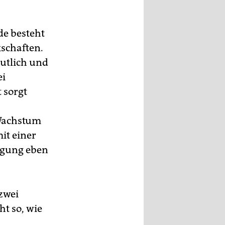
de besteht
kschaften.
utlich und
ei
 sorgt
 Wachstum
it einer
igung eben
 zwei
ht so, wie