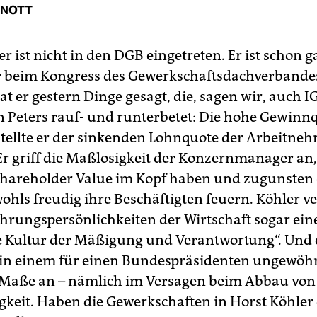
KNOTT
r ist nicht in den DGB eingetreten. Er ist schon g
r beim Kongress des Gewerkschaftsdachverbandes 
t er gestern Dinge gesagt, die, sagen wir, auch I
n Peters rauf- und runterbetet: Die hohe Gewinn
tellte er der sinkenden Lohnquote der Arbeitne
Er griff die Maßlosigkeit der Konzernmanager an,
hareholder Value im Kopf haben und zugunsten
ohls freudig ihre Beschäftigten feuern. Köhler v
hrungspersönlichkeiten der Wirtschaft sogar ein
 Kultur der Mäßigung und Verantwortung“. Und er
in einem für einen Bundespräsidenten ungewöh
 Maße an – nämlich im Versagen beim Abbau von
igkeit. Haben die Gewerkschaften in Horst Köhler