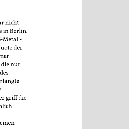
ar nicht
in Berlin.
G-Metall-
quote der
hmer
 die nur
 des
erlangte
e
 griff die
nlich
 einen