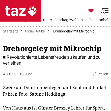

taz zahl ich
hitze
niedrigwasser
rente
landtagswahl in sachsen-anhalt

taz zahl ich
Startseite
Archiv-Artikel
Drehorgeley mit Mikrochip
taz zahl ich
themen
Drehorgeley mit Mikrochip
politik
■ Revolutionierte Lebensfreude zu kaufen und zu
verleihen
öko
4.8.1990
0:00 Uhr
teilen
gesellschaft
Zwei zum Domtreppenfegen und Kohl-und-Pinkel-
kultur
Fahren Foto: Sabine Heddinga
sport
Von Haus aus ist Günter Broszey Lehrer für Sport,