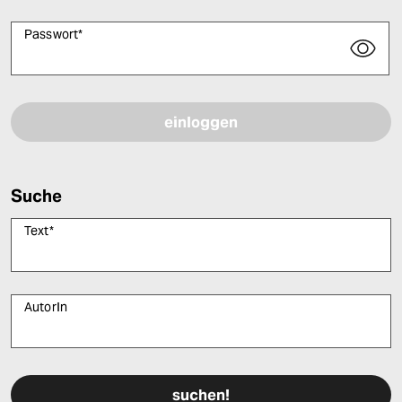
Passwort
*
Bitte füllen Sie alle Pflichtfelder (*) aus, um fortfahren zu können.
Suche
Text
*
AutorIn
Bitte füllen Sie alle Pflichtfelder (*) aus, um fortfahren zu können.