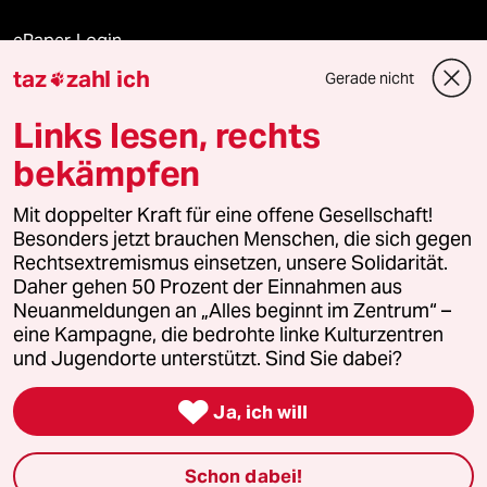
ePaper Login
taz
zahl ich
Gerade nicht

Downloads für Abonnierende
Links lesen, rechts
bekämpfen
© 2026 taz Verlags und Vertriebs GmbH
Mit doppelter Kraft für eine offene Gesellschaft!
Alle Rechte vorbehalten. Bei rechtlichen Fragen oder für Genehmigungen
wenden Sie sich bitte an
lizenzen@taz.de
Besonders jetzt brauchen Menschen, die sich gegen
Rechtsextremismus einsetzen, unsere Solidarität.
Daher gehen 50 Prozent der Einnahmen aus
Feedback
Redaktionsstatut
Kommune-Richtlinien
KI-
Neuanmeldungen an „Alles beginnt im Zentrum“ –
eine Kampagne, die bedrohte linke Kulturzentren
Leitlinie
Informant
Datenschutz
Impressum
AGB
und Jugendorte unterstützt. Sind Sie dabei?
Seitenwende
Einwilligungen widerrufen (Ads)

Ja, ich will
Schon dabei!