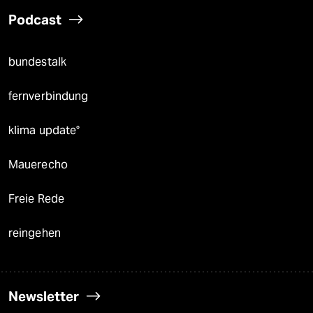
Podcast
bundestalk
fernverbindung
klima update°
Mauerecho
Freie Rede
reingehen
Newsletter