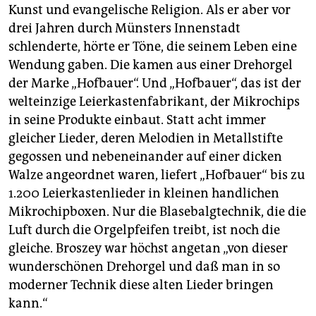
berlin
Kunst und evangelische Religion. Als er aber vor
drei Jahren durch Münsters Innenstadt
nord
schlenderte, hörte er Töne, die seinem Leben eine
wahrheit
Wendung gaben. Die kamen aus einer Drehorgel
der Marke „Hofbauer“. Und „Hofbauer“, das ist der
verlag
welteinzige Leierkastenfabrikant, der Mikrochips
in seine Produkte einbaut. Statt acht immer
verlag
gleicher Lieder, deren Melodien in Metallstifte
veranstaltungen
gegossen und nebeneinander auf einer dicken
Walze angeordnet waren, liefert „Hofbauer“ bis zu
shop
1.200 Leierkastenlieder in kleinen handlichen
fragen & hilfe
Mikrochipboxen. Nur die Blasebalgtechnik, die die
Luft durch die Orgelpfeifen treibt, ist noch die
unterstützen
gleiche. Broszey war höchst angetan „von dieser
abo
wunderschönen Drehorgel und daß man in so
moderner Technik diese alten Lieder bringen
genossenschaft
kann.“