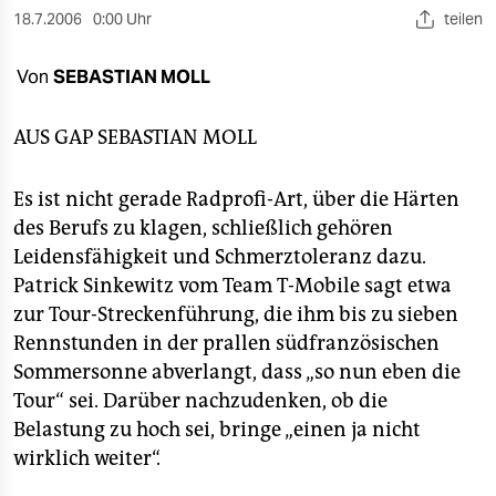
berlin
18.7.2006
0:00 Uhr
teilen
nord
Von
SEBASTIAN MOLL
wahrheit
AUS GAP
SEBASTIAN MOLL
verlag
verlag
Es ist nicht gerade Radprofi-Art, über die Härten
des Berufs zu klagen, schließlich gehören
veranstaltungen
Leidensfähigkeit und Schmerztoleranz dazu.
shop
Patrick Sinkewitz vom Team T-Mobile sagt etwa
zur Tour-Streckenführung, die ihm bis zu sieben
fragen & hilfe
Rennstunden in der prallen südfranzösischen
unterstützen
Sommersonne abverlangt, dass „so nun eben die
Tour“ sei. Darüber nachzudenken, ob die
abo
Belastung zu hoch sei, bringe „einen ja nicht
genossenschaft
wirklich weiter“.