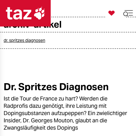

taz zahl ich
archiv-artikel

taz zahl ich
taz zahl ich
dr. spritzes diagnosen
themen
politik
öko
Dr. Spritzes Diagnosen
gesellschaft
Ist die Tour de France zu hart? Werden die
Radprofis dazu genötigt, ihre Leistung mit
kultur
Dopingsubstanzen aufzupeppen? Ein zwielichtiger
Insider, Dr. Georges Mouton, glaubt an die
sport
Zwangsläufigkeit des Dopings