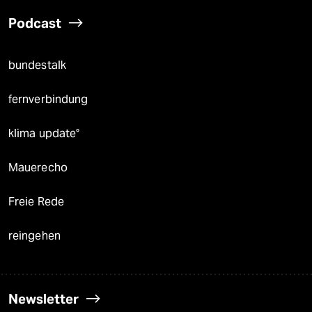
Podcast
bundestalk
fernverbindung
klima update°
Mauerecho
Freie Rede
reingehen
Newsletter