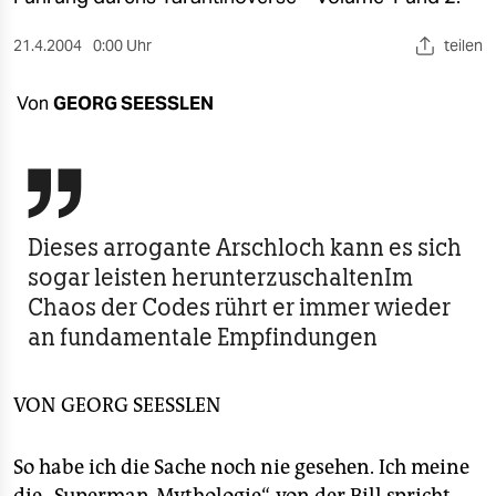
berlin
21.4.2004
0:00 Uhr
teilen
nord
wahrheit
Von
GEORG SEESSLEN
verlag

verlag
veranstaltungen
Dieses arrogante Arschloch kann es sich
sogar leisten herunterzuschaltenIm
shop
Chaos der Codes rührt er immer wieder
fragen & hilfe
an fundamentale Empfindungen
unterstützen
VON
GEORG SEESSLEN
abo
genossenschaft
So habe ich die Sache noch nie gesehen. Ich meine