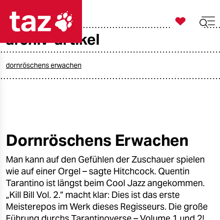

taz zahl ich
archiv-artikel

taz zahl ich
taz zahl ich
dornröschens erwachen
themen
politik
öko
Dornröschens Erwachen
gesellschaft
Man kann auf den Gefühlen der Zuschauer spielen
wie auf einer Orgel – sagte Hitchcock. Quentin
kultur
Tarantino ist längst beim Cool Jazz angekommen.
„Kill Bill Vol. 2.“ macht klar: Dies ist das erste
sport
Meisterepos im Werk dieses Regisseurs. Die große
Führung durchs Tarantinoverse – Volume 1 und 2!