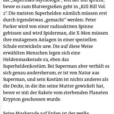
die „Superman-Mythologie“, von der Bill spricht,
epaper login
bevor es zum Blutvergießen geht in „Kill Bill Vol.
2“. Die meisten Superhelden nämlich müssen erst
durch irgendetwas „gemacht“ werden: Peter
Parker wird von einer radioaktiven Spinne
gebissen und wird Spiderman, die X-Men müssen
ihre mutagenen Anlagen in einer speziellen
Schule entwickeln usw. Die auf diese Weise
erwählten Menschen legen sich eine
Heldenmaskerade zu, eben das
Superheldenkostüm. Bei Superman aber verhält es
sich genau andersherum, er ist von Natur aus
Superman, und sein Kostüm ist nichts anderes als
die Decke, in die ihn seine Mutter gewickelt hat,
bevor er mit der Rakete vom sterbenden Planeten
Krypton geschossen wurde.
Seine Maskerade auf Erden ist der weiße,