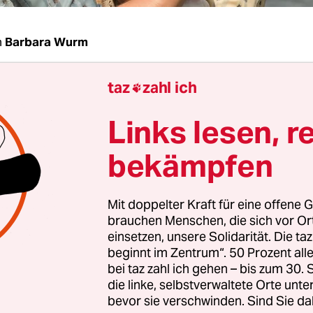
n
Barbara Wurm
taz
zahl ich
, Thüringen. Friedrich Schiller (Florian Stetter) v

n Schwestern Caroline von Beulwitz (Hannah Her
Links lesen, r
te von Lengefeld (Henriette Confurius). Für Glut s
Weisheit die andere. Die Umstände sind widrig, di
bekämpfen
roline ist bereits (unglücklich) verheiratet, Friedr
hlung mit Frau von Kalb, der verwitweten Mutter
Mit doppelter Kraft für eine offene G
 Geld, das Schiller nicht hat. Dennoch schwören sie
brauchen Menschen, die sich vor O
 zu dritt. Eine Utopie von Freiheit und Empfindsa
einsetzen, unsere Solidarität. Die ta
en Kostüm, modern, uns nah.
beginnt im Zentrum“. 50 Prozent a
bei taz zahl ich gehen – bis zum 30
die linke, selbstverwaltete Orte unte
Graf, um die Worte des Professors aufzugreifen,
bevor sie verschwinden. Sind Sie da
 Jenaer Antrittsvorlesung „Was heißt und zu w