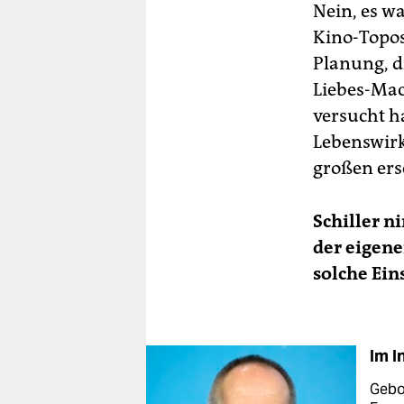
Nein, es wa
Kino-Topos
Planung, d
Liebes-Mach
versucht h
Lebenswirk
großen ers
Schiller 
der eigene
solche Ein
Im I
Gebo