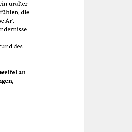
 ein uralter
fühlen, die
se Art
indernisse
grund des
weifel an
ngen,