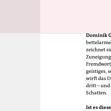
Ende studi
inszenier
Ménage-à-
Dominik G
bettelarme
zeichnet s
Zuneigung 
Fremdwort, 
geistiges, 
wirft das 
dritt – und
Schatten.
Ist es die