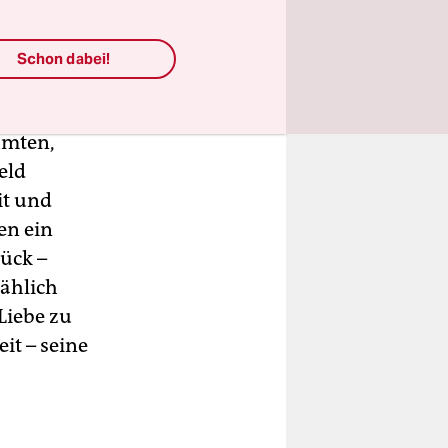
lm
ne
Schon dabei!
hmten,
eld
it und
en ein
lück –
mählich
Liebe zu
it – seine