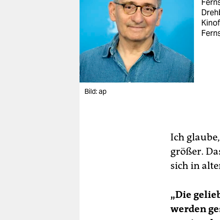
Ferns
Dreh
Kino
Ferns
Bild: ap
Ich glaube
größer. Da
sich in al
„Die gelie
werden ge