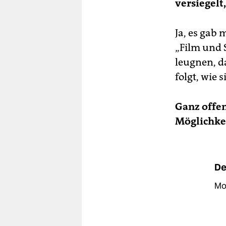
versiegelt
Ja, es gab
„Film und S
leugnen, d
folgt, wie s
Ganz offen
Möglichke
De
Mon