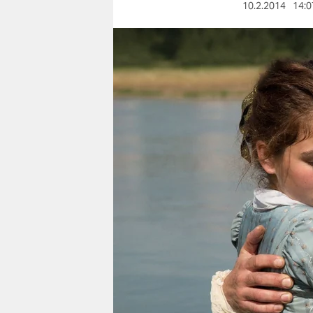
berlin
10.2.2014
14:0
nord
wahrheit
verlag
verlag
veranstaltungen
shop
fragen & hilfe
unterstützen
abo
genossenschaft