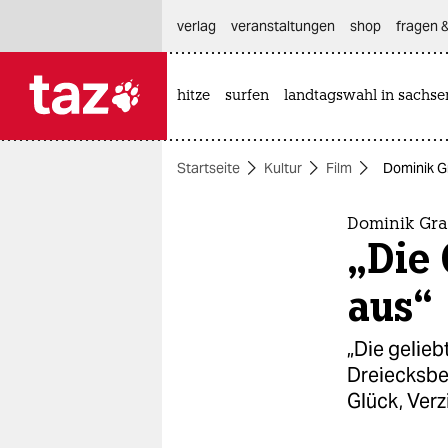
hautnavigation anspringen
hauptinhalt anspringen
footer anspringen
verlag
veranstaltungen
shop
fragen &
hitze
surfen
landtagswahl in sachse

taz zahl ich
taz zahl ich
Startseite
Kultur
Film
Dominik Gr
themen
politik
Dominik Gra
„Die 
öko
aus“
gesellschaft
„Die gelie
kultur
Dreiecksbez
Glück, Verz
sport