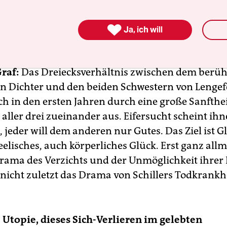
ert man Universalgeschichte?“. Sie in Ihrem Fi
en: Was heißt und zu welchem Ende lebt man ei

Ja, ich will
trois?
raf:
Das Dreiecksverhältnis zwischen dem berü
n Dichter und den beiden Schwestern von Lengef
ich in den ersten Jahren durch eine große Sanfthe
aller drei zueinander aus. Eifersucht scheint ihn
jeder will dem anderen nur Gutes. Das Ziel ist G
seelisches, auch körperliches Glück. Erst ganz all
Drama des Verzichts und der Unmöglichkeit ihrer 
 nicht zuletzt das Drama von Schillers Todkrankhe
se Utopie, dieses Sich-Verlieren im gelebten