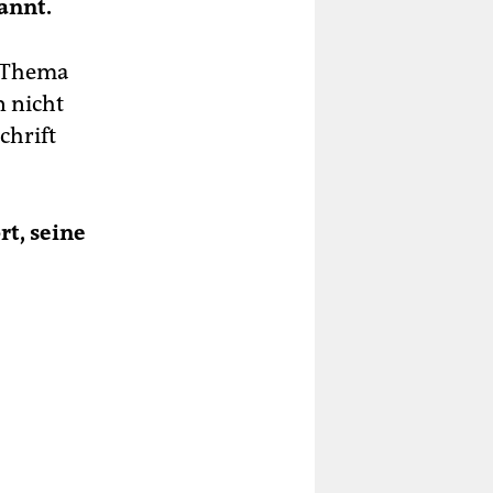
annt.
m Thema
n nicht
chrift
rt, seine