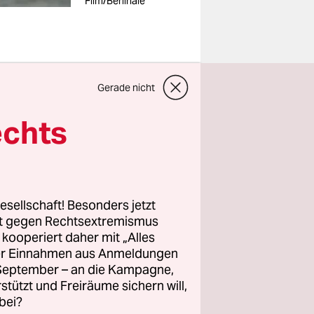
Film/Berlinale
erbringt
Gerade nicht
zsprung)
echts
teht die
e Bindungen
ich koitiert
 Lengefeld
esellschaft! Besonders jetzt
 sich die
rt gegen Rechtsextremismus
mkeit, im
z kooperiert daher mit „Alles
ller Einnahmen aus Anmeldungen
. September – an die Kampagne,
rstützt und Freiräume sichern will,
 dessen
bei?
elchem