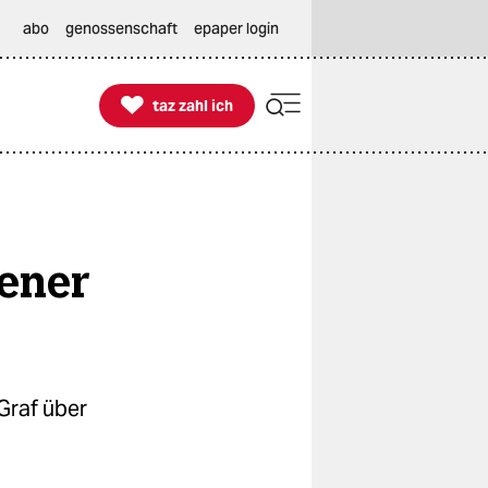
abo
genossenschaft
epaper login

taz zahl ich
taz zahl ich
sener
 Graf über