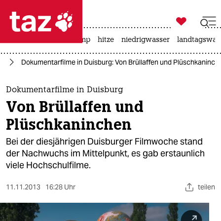

taz zahl ich
katzen
usa unter trump
hitze
niedrigwasser
landtagswahl

taz zahl ich
lm
Dokumentarfilme in Duisburg: Von Brüllaffen und Plüschkaninch
taz zahl ich
themen
Dokumentarfilme in Duisburg
Von Brüllaffen und
politik
Plüschkaninchen
öko
Bei der diesjährigen Duisburger Filmwoche stand
der Nachwuchs im Mittelpunkt, es gab erstaunlich
gesellschaft
viele Hochschulfilme.
kultur
11.11.2013
16:28 Uhr
teilen
sport