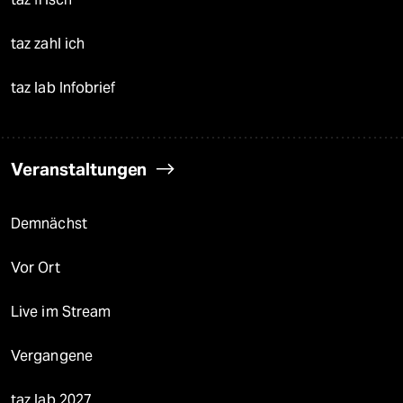
taz zahl ich
taz lab Infobrief
Veranstaltungen
Demnächst
Vor Ort
Live im Stream
Vergangene
taz lab 2027