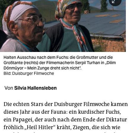
berlin
nord
wahrheit
verlag
verlag
Halten Ausschau nach dem Fuchs: die Großmutter und die
Großtante (rechts) der Filmemacherin Serpil Turhan in „Dilim
veranstaltungen
Dönmüyor – Mein Zunge dreht sich nicht“.
Bild: Duisburger Filmwoche
shop
fragen & hilfe
Von
Silvia Hallensleben
unterstützen
Die echten Stars der Duisburger Filmwoche kamen
abo
dieses Jahr aus der Fauna: ein kurdischer Fuchs,
ein Papagei, der auch nach dem Ende der Diktatur
genossenschaft
fröhlich „Heil Hitler“ kräht, Ziegen, die sich wie