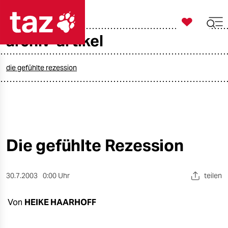

taz zahl ich
archiv-artikel

taz zahl ich
taz zahl ich
die gefühlte rezession
themen
politik
öko
Die gefühlte Rezession
gesellschaft
30.7.2003
0:00 Uhr
teilen
kultur
Von
HEIKE HAARHOFF
sport