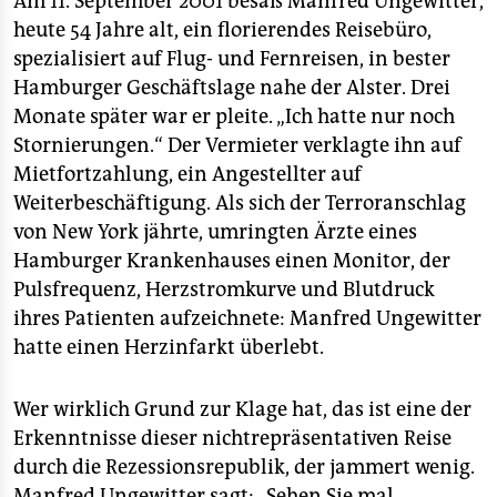
Am 11. September 2001 besaß Manfred Ungewitter,
heute 54 Jahre alt, ein florierendes Reisebüro,
spezialisiert auf Flug- und Fernreisen, in bester
Hamburger Geschäftslage nahe der Alster. Drei
Monate später war er pleite. „Ich hatte nur noch
Stornierungen.“ Der Vermieter verklagte ihn auf
Mietfortzahlung, ein Angestellter auf
Weiterbeschäftigung. Als sich der Terroranschlag
von New York jährte, umringten Ärzte eines
Hamburger Krankenhauses einen Monitor, der
Pulsfrequenz, Herzstromkurve und Blutdruck
ihres Patienten aufzeichnete: Manfred Ungewitter
hatte einen Herzinfarkt überlebt.
Wer wirklich Grund zur Klage hat, das ist eine der
Erkenntnisse dieser nichtrepräsentativen Reise
durch die Rezessionsrepublik, der jammert wenig.
Manfred Ungewitter sagt: „Sehen Sie mal,