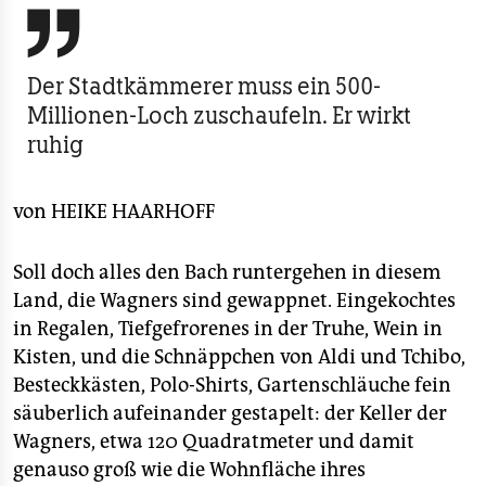
berlin

nord
Der Stadtkämmerer muss ein 500-
wahrheit
Millionen-Loch zuschaufeln. Er wirkt
ruhig
verlag
verlag
von
HEIKE HAARHOFF
veranstaltungen
Soll doch alles den Bach runtergehen in diesem
shop
Land, die Wagners sind gewappnet. Eingekochtes
fragen & hilfe
in Regalen, Tiefgefrorenes in der Truhe, Wein in
Kisten, und die Schnäppchen von Aldi und Tchibo,
unterstützen
Besteckkästen, Polo-Shirts, Gartenschläuche fein
abo
säuberlich aufeinander gestapelt: der Keller der
Wagners, etwa 120 Quadratmeter und damit
genossenschaft
genauso groß wie die Wohnfläche ihres