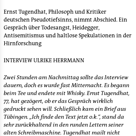
berlin
Ernst Tugendhat, Philosoph und Kritiker
nord
deutschen Pseudotiefsinns, nimmt Abschied. Ein
wahrheit
Gespräch über Todesangst, Heidegger,
Antisemitismus und haltlose Spekulationen in der
verlag
Hirnforschung
verlag
INTERVIEW
ULRIKE HERRMANN
veranstaltungen
shop
Zwei Stunden am Nachmittag sollte das Interview
dauern, doch es wurde fast Mitternacht. Es begann
fragen & hilfe
beim Tee und endete mit Whisky. Ernst Tugendhat,
unterstützen
77, hat gezögert, ob er das Gespräch wirklich
gedruckt sehen will. Schließlich kam ein Brief aus
abo
Tübingen. „Ich finde den Text jetzt o.k.“, stand da
sehr zurückhaltend in den runden Lettern seiner
genossenschaft
alten Schreibmaschine. Tugendhat mailt nicht