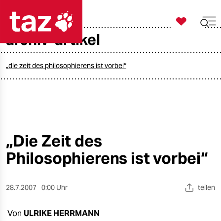

taz zahl ich
archiv-artikel

taz zahl ich
taz zahl ich
„die zeit des philosophierens ist vorbei“
themen
politik
öko
„Die Zeit des
Philosophierens ist vorbei“
gesellschaft
kultur
28.7.2007
0:00 Uhr
teilen
sport
Von
ULRIKE HERRMANN