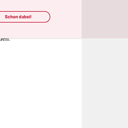
 heikel
Fans
Schon dabei!
ssland so
t. Es
den.