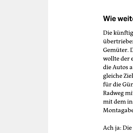
Wie weit
Die künfti
übertriebe
Gemüter. D
wollte der 
die Autos 
gleiche Zi
für die Gü
Radweg mit
mit dem in
Montagabe
Ach ja: Di