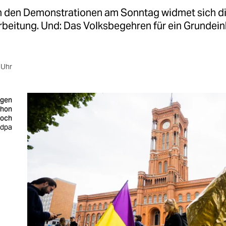
h den Demonstrationen am Sonntag widmet sich die
rbeitung. Und: Das Volksbegehren für ein Grunde
 Uhr
agen
chon
hoch
 dpa