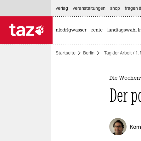
hautnavigation anspringen
hauptinhalt anspringen
footer anspringen
verlag
veranstaltungen
shop
fragen &
niedrigwasser
rente
landtagswahl i

taz zahl ich
taz zahl ich
Startseite
Berlin
Tag der Arbeit / 1.
themen
politik
Die Wochenv
öko
Der p
gesellschaft
kultur
Kom
sport