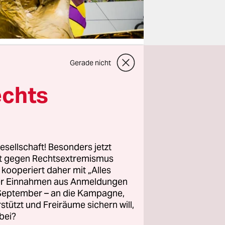
Gerade nicht
echts
litisch
ch der
 ersten
ag der
eits am
esellschaft! Besonders jetzt
rt gegen Rechtsextremismus
er
z kooperiert daher mit „Alles
setzt sind
ller Einnahmen aus Anmeldungen
. September – an die Kampagne,
rstützt und Freiräume sichern will,
bei?
 der