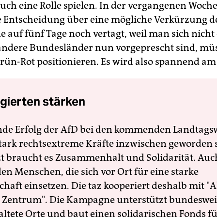
auch eine Rolle spielen. In der vergangenen Woche
e Entscheidung über eine mögliche Verkürzung d
 auf fünf Tage noch vertagt, weil man sich nicht 
dere Bundesländer nun vorgeprescht sind, müs
rün-Rot positionieren. Es wird also spannend am
gierten stärken
nde Erfolg der AfD bei den kommenden Landtags
 stark rechtsextreme Kräfte inzwischen geworden 
zt braucht es Zusammenhalt und Solidarität. Auc
en Menschen, die sich vor Ort für eine starke
schaft einsetzen. Die taz kooperiert deshalb mit "A
 Zentrum". Die Kampagne unterstützt bundesweit
altete Orte und baut einen solidarischen Fonds f