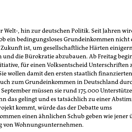
 Welt-, hin zur deutschen Politik. Seit Jahren wi
, ob ein bedingungsloses Grundeinkommen nicht d
 Zukunft ist, um gesellschaftliche Härten einige
 und die Bürokratie abzubauen. Ab Freitag begin
itiative, für einen Volksentscheid Unterschriften 
ie wollen damit den ersten staatlich finanzierte
such zum Grundeinkommen in Deutschland durc
September müssen sie rund 175.000 Un­ter­stüt­ze­
nn das gelingt und es tatsächlich zu einer Abst
rojekt kommt, würde das der Debatte ums
mmen einen ähnlichen Schub geben wie jener ü
g von Wohnungsunternehmen.