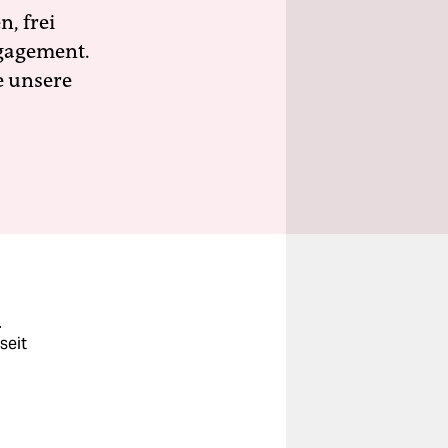
n, frei
ngagement.
e unsere
.
seit