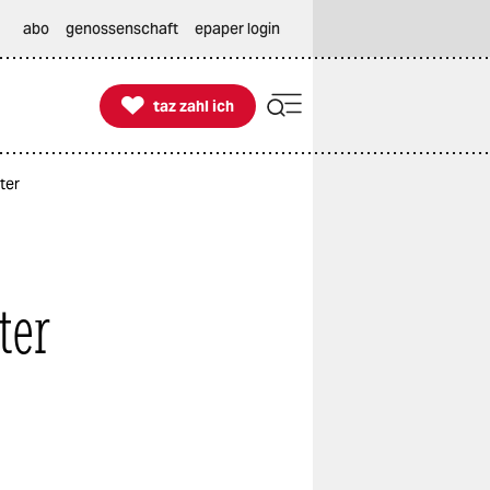
abo
genossenschaft
epaper login

taz zahl ich
taz zahl ich
ter
ter