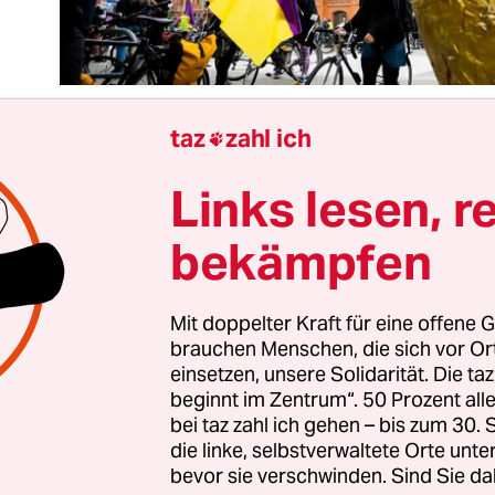
taz
zahl ich

Links lesen, r
 der 2. Mai beginnt in diesem Jahr – zumindest po
ehen – mit dem 1. Mai. Traditionell beschäftigt si
bekämpfen
enausschuss des Abgeordnetenhauses bei seiner
nft in diesem Monat mit den Ereignissen am T
der Nacht davor. Und dieses erste Treffen ist ber
Mit doppelter Kraft für eine offene G
brauchen Menschen, die sich vor O
f der Tagesordnung steht übrigens auch noch d
einsetzen, unsere Solidarität. Die ta
ntwurf: Die Sitzung wird also lange dauern, ange
beginnt im Zentrum“. 50 Prozent a
b Stunden.
bei taz zahl ich gehen – bis zum 30
die linke, selbstverwaltete Orte unte
bevor sie verschwinden. Sind Sie da
. Mai heißt immer auch: vor dem 8. Mai. Der Tag