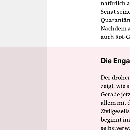
natürlich 
Senat sein
Quarantäne
Nachdem an
auch Rot-G
Die Enga
Der drohe
zeigt, wie
Gerade jet
allem mit d
Zivilgesell
beginnt im
selbstverw