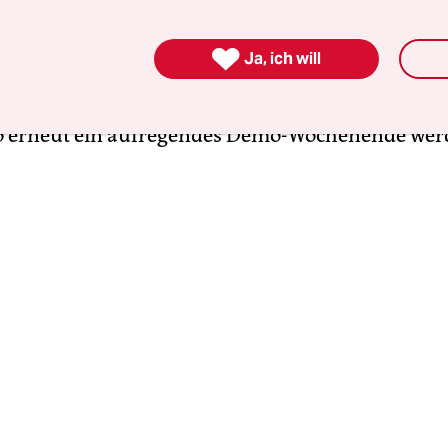
vom Nationalsozialismus ist in diesem Jahr etwas
 des Krieges Russlands gegen die Ukraine.
Putin-

Ja, ich will
 langem Auftritte auch in Berlin
an diesem für Ru
htigen Tag. Auch Gegenproteste sind angekündig
o erneut ein aufregendes Demo-Wochenende wer