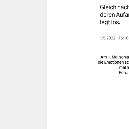
berlin
Gleich nac
nord
deren Aufa
legt los.
wahrheit
verlag
1.5.2022
16:10
verlag
Am 1. Mai schl
veranstaltungen
die Emotionen s
mal 
Foto:
shop
fragen & hilfe
unterstützen
abo
genossenschaft