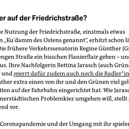
er auf der Friedrichstraße?
ge Nutzung der Friedrichstraße, einstmals etwas
n „Ku'damm des Ostens genannt“, erhitzt schon l
ie frühere Verkehrssenatorin Regine Günther (G
engen Straße ein bisschen Flanierflair geben – un
aus. Ihre Nachfolgerin Bettina Jarasch (auch Grün
el und
sperrt dafür zudem auch noch die Rad­le­r*i
nther extra einen von ihr und den Grünen viel ge
ten auf der Fahrbahn eingerichtet hat. Wie Jaras
nerstädtischen Problemkiez umgehen will, stellt
nd vor.
e Coronapandemie und der Umgang mit ihr spiel