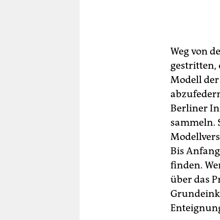
Weg von der
gestritten
Modell der
abzufedern
Berliner In
sammeln. S
Modellver
Bis Anfang 
finden. We
über das P
Grundeinko
Enteignun