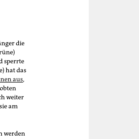
änger die
rüne)
d sperrte
e) hat das
n­nen aus
,
lobten
ch weiter
 sie am
en werden