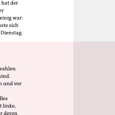
 hat der
er
einig war.
ste sich
 Dienstag.
wahlen
sind.
h und vor
lles
 linke,
ür deren