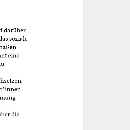
rd darüber
as soziale
rmaßen
nt eine
zu
n
hsetzen.
r*in­nen
immung
ber die