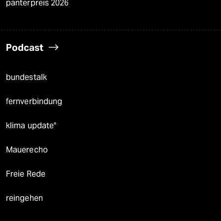
panterpreis 2026
Podcast
bundestalk
fernverbindung
klima update°
Mauerecho
Freie Rede
reingehen