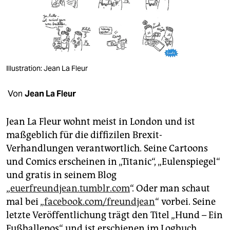
berlin
nord
wahrheit
verlag
Illustration: Jean La Fleur
verlag
Von
Jean La Fleur
veranstaltungen
Jean La Fleur wohnt meist in London und ist
shop
maßgeblich für die diffizilen Brexit-
Verhandlungen verantwortlich. Seine Cartoons
fragen & hilfe
und Comics erscheinen in „Titanic“, „Eulenspiegel“
unterstützen
und gratis in seinem Blog
„
euerfreundjean.tumblr.com
“. Oder man schaut
abo
mal bei „
facebook.com/freundjean
“ vorbei. Seine
genossenschaft
letzte Veröffentlichung trägt den Titel „Hund – Ein
Fußballepos“ und ist erschienen im Logbuch