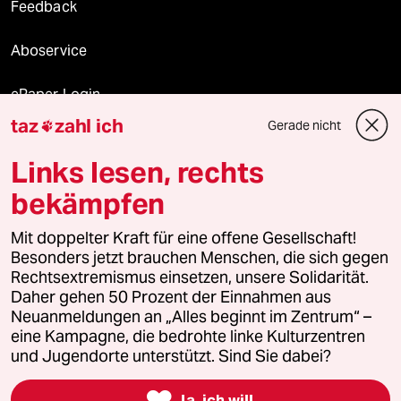
Feedback
Aboservice
ePaper Login
taz
zahl ich
Gerade nicht

Downloads für Abonnierende
Links lesen, rechts
bekämpfen
© 2026 taz Verlags und Vertriebs GmbH
Alle Rechte vorbehalten. Bei rechtlichen Fragen oder für Genehmigungen
Mit doppelter Kraft für eine offene Gesellschaft!
wenden Sie sich bitte an
lizenzen@taz.de
Besonders jetzt brauchen Menschen, die sich gegen
Rechtsextremismus einsetzen, unsere Solidarität.
Daher gehen 50 Prozent der Einnahmen aus
Feedback
Redaktionsstatut
Kommune-Richtlinien
KI-
Neuanmeldungen an „Alles beginnt im Zentrum“ –
eine Kampagne, die bedrohte linke Kulturzentren
Leitlinie
Informant
Datenschutz
Impressum
AGB
und Jugendorte unterstützt. Sind Sie dabei?
Seitenwende
Einwilligungen widerrufen (Ads)

Ja, ich will