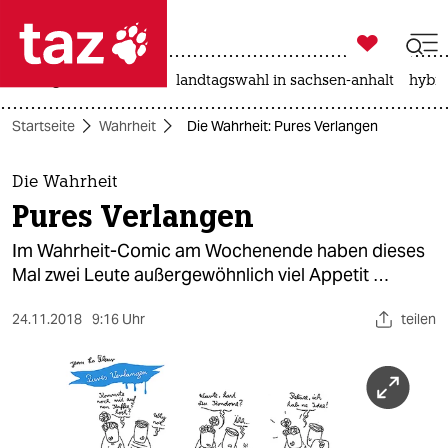

taz zahl ich
niedrigwasser
rente
landtagswahl in sachsen-anhalt
hybri

taz zahl ich
Startseite
Wahrheit
Die Wahrheit: Pures Verlangen
taz zahl ich
themen
Die Wahrheit
Pures Verlangen
politik
Im Wahrheit-Comic am Wochenende haben dieses
öko
Mal zwei Leute außergewöhnlich viel Appetit …
gesellschaft
24.11.2018
9:16 Uhr
teilen
kultur
sport