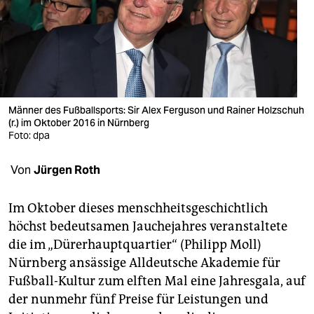
berlin
nord
wahrheit
verlag
Männer des Fußballsports: Sir Alex Ferguson und Rainer Holzschuh
verlag
(r.) im Oktober 2016 in Nürnberg
Foto: dpa
veranstaltungen
Von
Jürgen Roth
shop
fragen & hilfe
Im Oktober dieses menschheitsgeschichtlich
höchst bedeutsamen Jauchejahres veranstaltete
unterstützen
die im „Dürerhauptquartier“ (Philipp Moll)
abo
Nürnberg ansässige Alldeutsche Akademie für
Fußball-Kultur zum elften Mal eine Jahresgala, auf
genossenschaft
der nunmehr fünf Preise für Leistungen und