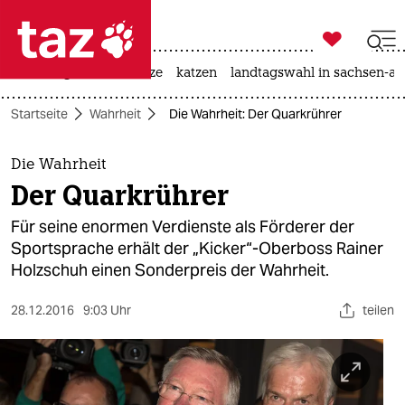

taz zahl ich
iran-krieg
ceuta
hitze
katzen
landtagswahl in sachsen-an

taz zahl ich
Startseite
Wahrheit
Die Wahrheit: Der Quarkrührer
taz zahl ich
themen
Die Wahrheit
Der Quarkrührer
politik
Für seine enormen Verdienste als Förderer der
öko
Sportsprache erhält der „Kicker“-Oberboss Rainer
Holzschuh einen Sonderpreis der Wahrheit.
gesellschaft
28.12.2016
9:03 Uhr
teilen
kultur
sport