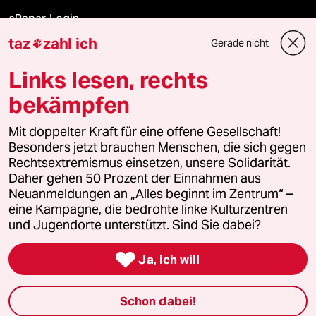
ePaper Login
taz
zahl ich
Gerade nicht

Downloads für Abonnierende
Links lesen, rechts
bekämpfen
© 2026 taz Verlags und Vertriebs GmbH
Mit doppelter Kraft für eine offene Gesellschaft!
Alle Rechte vorbehalten. Bei rechtlichen Fragen oder für Genehmigungen
wenden Sie sich bitte an
lizenzen@taz.de
Besonders jetzt brauchen Menschen, die sich gegen
Rechtsextremismus einsetzen, unsere Solidarität.
Daher gehen 50 Prozent der Einnahmen aus
Feedback
Redaktionsstatut
Kommune-Richtlinien
KI-
Neuanmeldungen an „Alles beginnt im Zentrum“ –
eine Kampagne, die bedrohte linke Kulturzentren
Leitlinie
Informant
Datenschutz
Impressum
AGB
und Jugendorte unterstützt. Sind Sie dabei?
Seitenwende
Einwilligungen widerrufen (Ads)

Ja, ich will
Schon dabei!