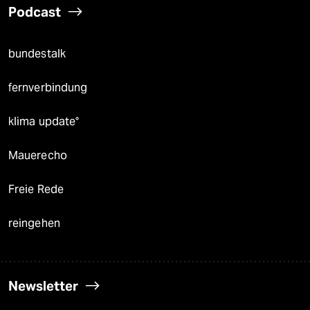
Podcast
bundestalk
fernverbindung
klima update°
Mauerecho
Freie Rede
reingehen
Newsletter