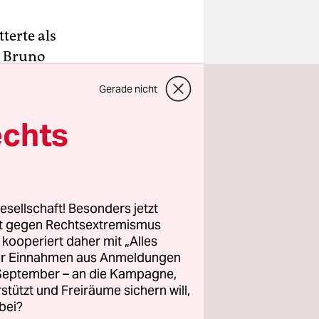
terte als
g Bruno
ler-
Gerade nicht
n München
en ihm und
echts
en
 der Arzt
esellschaft! Besonders jetzt
rt gegen Rechtsextremismus
z kooperiert daher mit „Alles
ller Einnahmen aus Anmeldungen
invaliden
. September – an die Kampagne,
, kümmert
rstützt und Freiräume sichern will,
en. Mitten
bei?