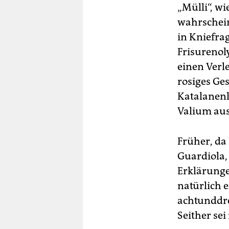
„Mülli“, w
wahrschein
in Kniefra
Frisurenol
einen Verl
rosiges Ges
Katalanenl
Valium aus
Früher, da
Guardiola, 
Erklärunge
natürlich e
achtunddre
Seither sei