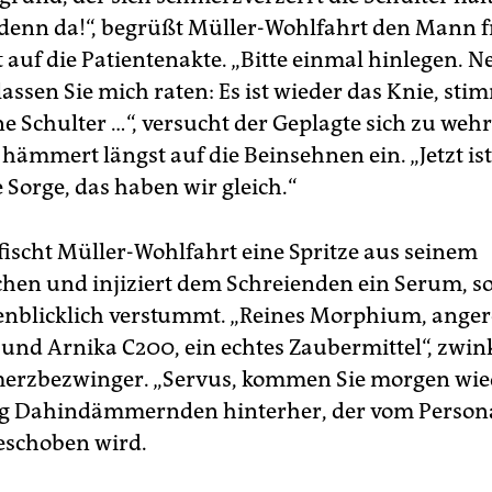
denn da!“, begrüßt Müller-Wohlfahrt den Mann f
 auf die Patientenakte. „Bitte einmal hinlegen. N
 lassen Sie mich raten: Es ist wieder das Knie, stim
e Schulter …“, versucht der Geplagte sich zu weh
hämmert längst auf die Beinsehnen ein. „Jetzt ist
 Sorge, das haben wir gleich.“
 fischt Müller-Wohlfahrt eine Spritze aus seinem
chen und injiziert dem Schreienden ein Serum, so
enblicklich verstummt. „Reines Morphium, anger
und Arnika C200, ein echtes Zaubermittel“, zwin
erzbezwinger. „Servus, kommen Sie morgen wiede
ig Dahindämmernden hinterher, der vom Person
eschoben wird.