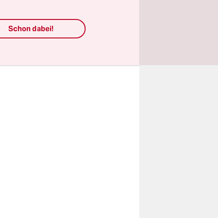
Türen
r linken
Schon dabei!
iefen