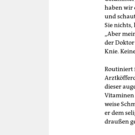
haben wir 
und schaut
Sie nichts,
„Aber mein
der Doktor 
Knie. Keine
Routiniert
Arztköffer
dieser aug
Vitaminen 
weise Schm
er dem sel
draußen g