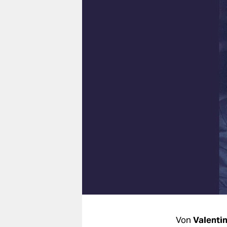
berlin
nord
wahrheit
verlag
verlag
veranstaltungen
shop
fragen & hilfe
unterstützen
abo
genossenschaft
Von
Valentin