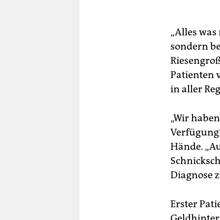
„Alles was 
sondern be
Riesengroß 
Patienten 
in aller Re
„Wir haben
Verfügung“
Hände. „Au
Schnicksch
Diagnose z
Erster Pat
Geldhinter