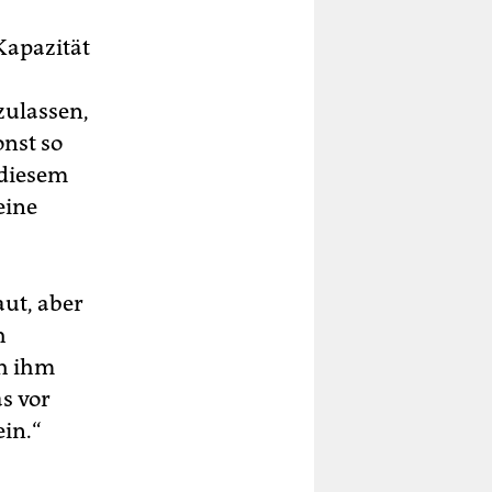
Kapazität
zulassen,
onst so
n diesem
eine
ut, aber
h
ch ihm
as vor
ein.“