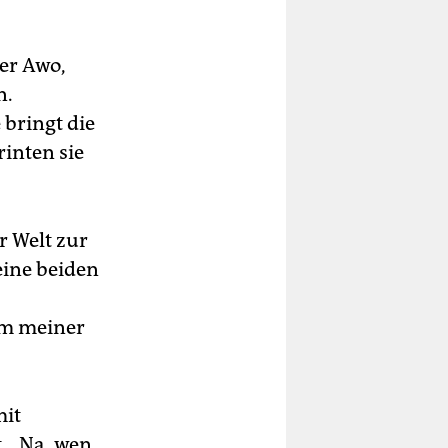
der Awo,
n.
 bringt die
inten sie
r Welt zur
eine beiden
um meiner
mit
. „Na, wen