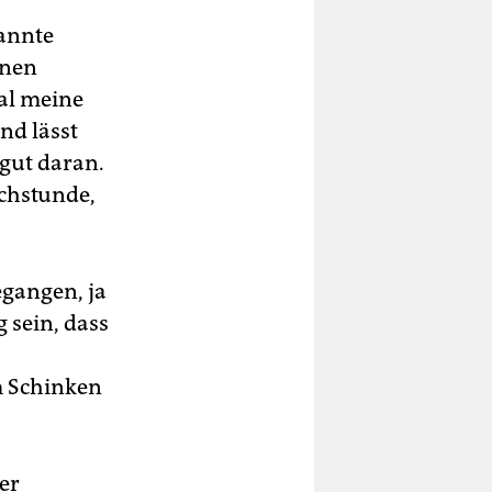
kannte
inen
mal meine
nd lässt
 gut daran.
chstunde,
egangen, ja
 sein, dass
-
m Schinken
er