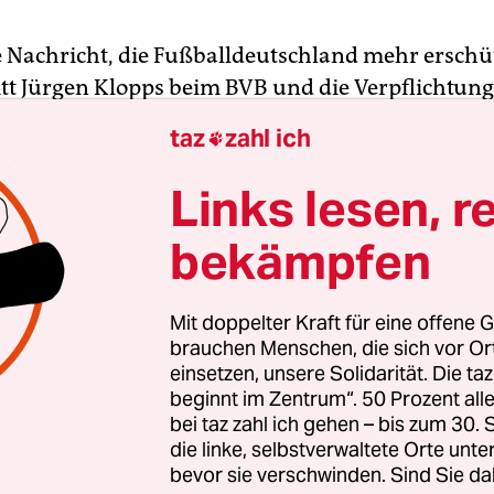
e Nachricht, die Fußballdeutschland mehr erschüt
itt Jürgen Klopps beim BVB und die Verpflichtun
 beim HSV zusammen: Doktor Hans-Wilhelm Mül
taz
zahl ich

will nicht länger Mannschaftsarzt des FC Bayer
einem beschädigten Vertrauensverhältnis zwisch
Links lesen, r
 Guardiola ist die Rede, angeblich habe dieser d
bekämpfen
Doppelgänger für Niederlagen und Verletzungen
lich gemacht. Ihn, der seit achtunddreißig Jahren
ie Bayern vertrauen, und der nur einmal für eine
Mit doppelter Kraft für eine offene G
te Operation an seiner Frisur pausieren musste.
brauchen Menschen, die sich vor O
einsetzen, unsere Solidarität. Die ta
beginnt im Zentrum“. 50 Prozent a
 geht „Mull“, wie ihn Tausende begeisterte Sport
bei taz zahl ich gehen – bis zum 30
Welt nennen, wieder dem regulären Betrieb nach
die linke, selbstverwaltete Orte unte
e kleinen und großen Wehwehchen seiner Patient
bevor sie verschwinden. Sind Sie da