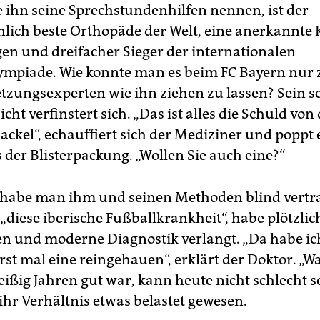
ie ihn seine Sprechstundenhilfen nennen, ist der
lich beste Orthopäde der Welt, eine anerkannte 
gen und dreifacher Sieger der internationalen
ympiade. Wie konnte man es beim FC Bayern nur 
etzungsexperten wie ihn ziehen zu lassen? Sein s
icht verfinstert sich. „Das ist alles die Schuld vo
ackel“, echauffiert sich der Mediziner und poppt 
 der Blisterpackung. „Wollen Sie auch eine?“
 habe man ihm und seinen Methoden blind vertra
„diese iberische Fußballkrankheit“, habe plötzlic
n und moderne Diagnostik verlangt. „Da habe i
rst mal eine reingehauen“, erklärt der Doktor. „W
ißig Jahren gut war, kann heute nicht schlecht s
 ihr Verhältnis etwas belastet gewesen.