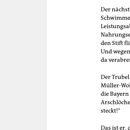
Der nächste
Schwimmeri
Leistungsa
Nahrungser
den Stift f
Und wegen 
da verabre
Der Trubel 
Müller-Wohl
die Bayern
Arschlöche
steckt!“
Das ist er