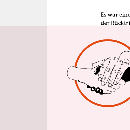
epaper login
Es war ein
der Rücktr
Labbadias
Wohlfahrt 
sein. Von 
Trainer Pep
Winnetou-
verantwort
war, dem d
komplizier
Inzwischen
aus aller 
sich um di