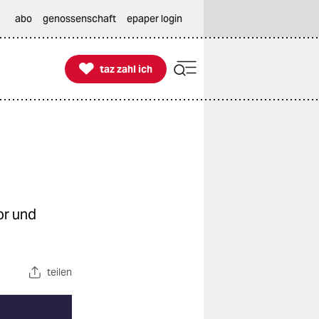
abo
genossenschaft
epaper login

taz zahl ich
taz zahl ich
or und
teilen