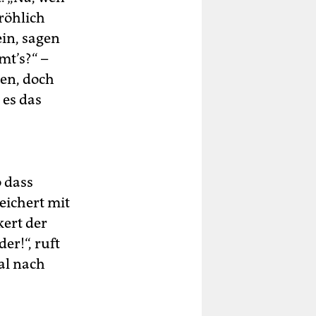
röhlich
ein, sagen
mt’s?“ –
ren, doch
 es das
 dass
eichert mit
kert der
r!“, ruft
al nach