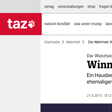
hautnavigation anspringen
hauptinhalt anspringen
footer anspringen
verlag
veranstaltungen
shop
fragen &
nahost-konflikt
usa unter trump
lan

taz zahl ich
taz zahl ich
Startseite
Wahrheit
Die Wahrheit: 
themen
politik
Die Wahrhei
Winn
öko
Ein Hausb
gesellschaft
ehemaligen
kultur
21.4.2015
8:12
sport