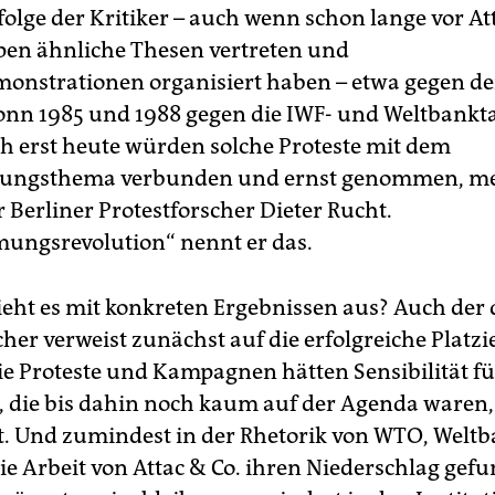
olge der Kritiker – auch wenn schon lange vor Att
en ähnliche Thesen vertreten und
nstrationen organisiert haben – etwa gegen de
Bonn 1985 und 1988 gegen die IWF- und Weltbankt
ch erst heute würden solche Proteste mit dem
erungsthema verbunden und ernst genommen, m
r Berliner Protestforscher Dieter Rucht.
ungsrevolution“ nennt er das.
ieht es mit konkreten Ergebnissen aus? Auch der
cher verweist zunächst auf die erfolgreiche Platz
e Proteste und Kampagnen hätten Sensibilität fü
, die bis dahin noch kaum auf der Agenda waren,
t. Und zumindest in der Rhetorik von WTO, Welt
ie Arbeit von Attac & Co. ihren Niederschlag gef