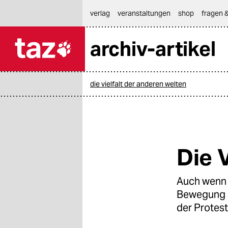
hautnavigation anspringen
hauptinhalt anspringen
footer anspringen
verlag
veranstaltungen
shop
fragen &
archiv-artikel

taz zahl ich
taz zahl ich
die vielfalt der anderen welten
themen
politik
öko
Die 
gesellschaft
Auch wenn 
kultur
Bewegung s
sport
der Protest