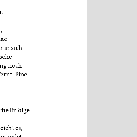
r
n.
,
tac-
r in sich
ische
ung noch
ernt. Eine
che Erfolge
eicht es,
egründet