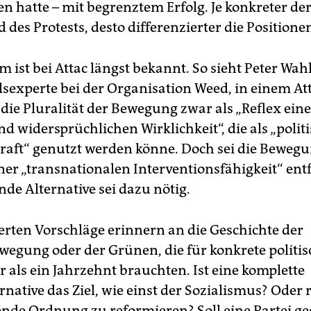
n hatte – mit begrenztem Erfolg. Je konkreter de
des Protests, desto differenzierter die Positione
 ist bei Attac längst bekannt. So sieht Peter Wahl
sexperte bei der Organisation Weed, in einem At
die Pluralität der Bewegung zwar als „Reflex eine
d widersprüchlichen Wirklichkeit“, die als „polit
raft“ genutzt werden könne. Doch sei die Beweg
ner „transnationalen Interventionsfähigkeit“ entf
de Alternative sei dazu nötig.
ierten Vorschläge erinnern an die Geschichte der
wegung oder der Grünen, die für konkrete politis
 als ein Jahrzehnt brauchten. Ist eine komplette
native das Ziel, wie einst der Sozialismus? Oder r
ende Ordnung zu reformieren? Soll eine Partei g