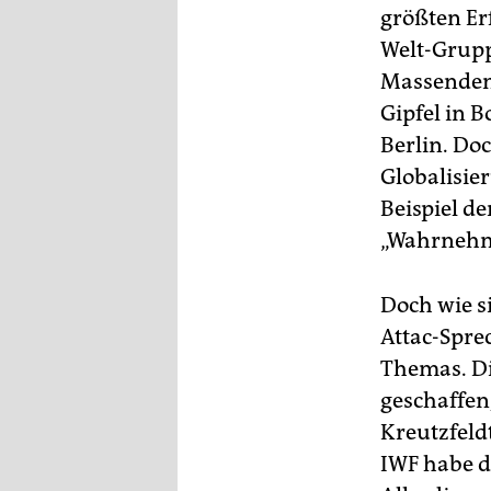
größten Erf
Welt-Grupp
Massendemo
Gipfel in 
Berlin. Do
Globalisi
Beispiel de
„Wahrnehm
Doch wie s
Attac-Spre
Themas. Di
geschaffen
Kreutzfeld
IWF habe d