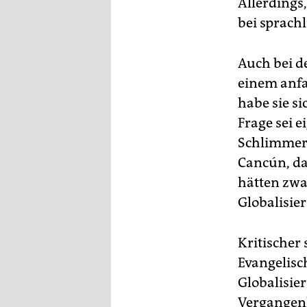
Allerdings,
bei sprach
Auch bei d
einem anfa
habe sie si
Frage sei 
Schlimmere
Cancún, da
hätten zwa
Globalisie
Kritischer 
Evangelisc
Globalisier
Vergangenh