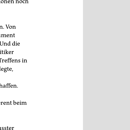
tionen noch
n. Von
rument
 Und die
itiker
reffens in
egte,
haffen.
ferent beim
usster