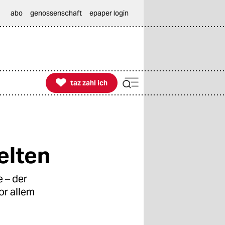
abo
genossenschaft
epaper login

taz zahl ich
taz zahl ich
elten
 – der
or allem