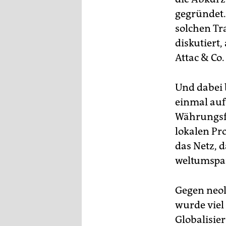
epaper login
gegründet.
solchen Tr
diskutiert,
Attac & Co.
Und dabei 
einmal auf
Währungsfo
lokalen Pr
das Netz, d
weltumspan
Gegen neol
wurde viel
Globalisier