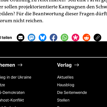
r sollen projektorientierte Kampagnen den Sch
 bilden? Für die Beantwortung dieser Fragen dürft
forum nicht reichen.
 teilen
hemen
Verlag
ieg in der Ukraine
Aktuelles
tze
Hausblog
S-Demokraten
Die Seitenwende
host-Konflikt
Stellen