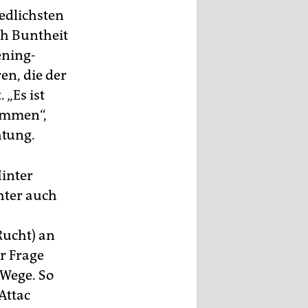
edlichsten
ch Buntheit
ening-
en, die der
„Es ist
ommen“,
htung.
Hinter
hter auch
Rucht) an
r Frage
 Wege. So
Attac