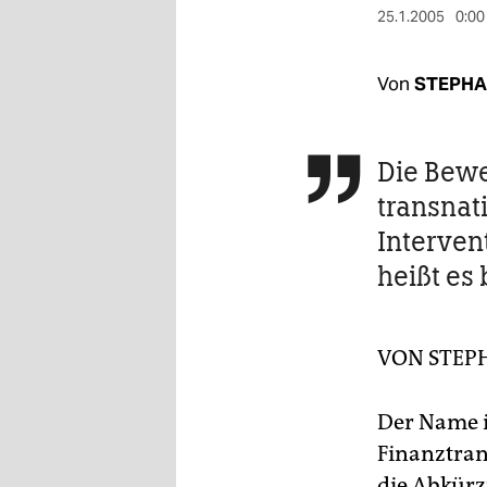
berlin
25.1.2005
0:00
nord
Von
STEPHA
wahrheit
verlag
Die Bewe

verlag
transnat
veranstaltungen
Intervent
heißt es 
shop
fragen & hilfe
VON
STEP
unterstützen
abo
Der Name i
genossenschaft
Finanztran
die Abkürz