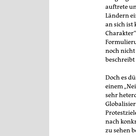
auftrete u
Ländern ei
an sich is
Charakter“
Formulieru
noch nicht
beschreibt
Doch es dü
einem „Nei
sehr heter
Globalisie
Protestziel
nach konkr
zu sehen b