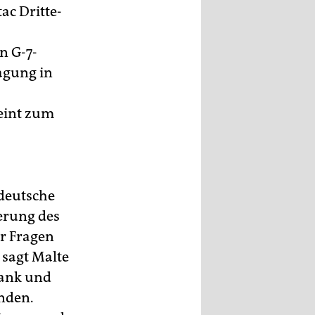
ac Dritte-
n G-7-
agung in
eint zum
 deutsche
ierung des
r Fragen
 sagt Malte
bank und
unden.