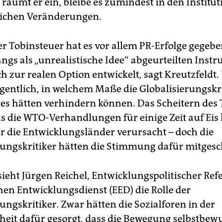
 räumt er ein, bleibe es zumindest in den Institu
lichen Veränderungen.
er Tobinsteuer hat es vor allem PR-Erfolge gegebe
ngs als „unrealistische Idee“ abgeurteilten Inst
ch zur realen Option entwickelt, sagt Kreutzfeldt.
eigentlich, in welchem Maße die Globalisierungskr
s hätten verhindern können. Das Scheitern des T
s die WTO-Verhandlungen für einige Zeit auf Eis l
r die Entwicklungsländer verursacht – doch die
rungskritiker hätten die Stimmung dafür mitgesc
sieht Jürgen Reichel, Entwicklungspolitischer Re
hen Entwicklungsdienst (EED) die Rolle der
ungskritiker. Zwar hätten die Sozialforen in der
eit dafür gesorgt, dass die Bewegung selbstbew