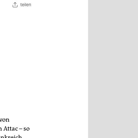
teilen
 von
 Attac – so
ankreich