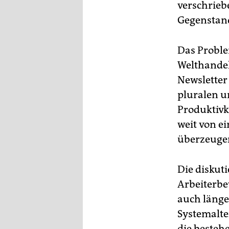
verschriebe
Gegenstand 
Das Problem
Welthandel
Newsletter 
pluralen un
Produktivk
weit von ei
überzeugen
Die diskut
Arbeiterbe
auch länger
Systemalter
die besteh