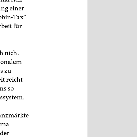
ung einer
obin-Tax“
beit für
h nicht
tionalem
s zu
t reicht
ns so
lssystem.
nanzmärkte
hema
 der