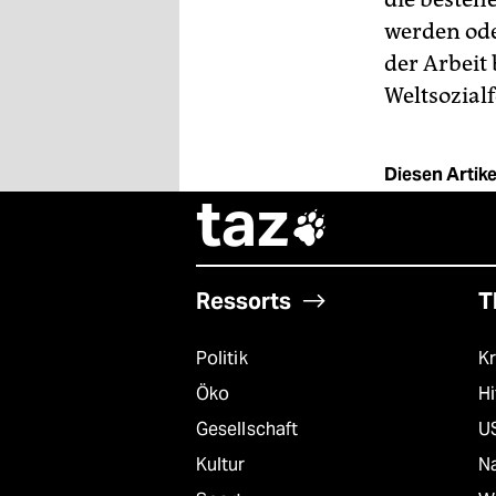
werden ode
der Arbeit
Weltsozial
Diesen Artikel
taz

Ressorts
T
Politik
Kr
Öko
Hi
Gesellschaft
U
Kultur
Na