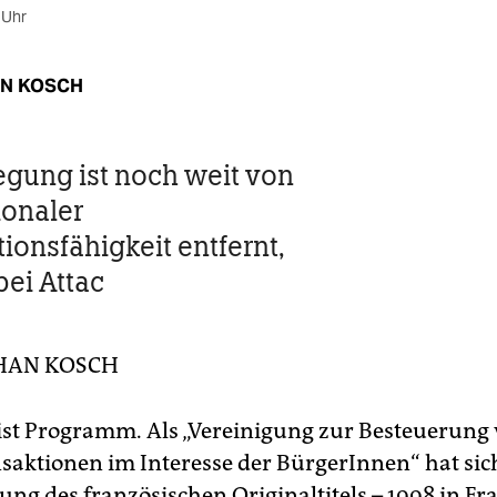
 Uhr
N KOSCH
gung ist noch weit von
ionaler
ionsfähigkeit entfernt,
bei Attac
HAN KOSCH
st Programm. Als „Vereinigung zur Besteuerung
saktionen im Interesse der BürgerInnen“ hat sich
ung des französischen Originaltitels – 1998 in Fr