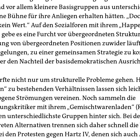
nd vor allem kleinere Basisgruppen aus unterschi
ne Bühne für ihre Anliegen erhalten hätten. „Do
t kein Wert.“ Auf den Sozialforen mit ihrem „Happ
 gebe es eine Furcht vor übergeordneten Struktur
ng von übergeordneten Positionen zuwider läuft. 
 gelungen, zu einer gemeinsamen Strategie zu k
 er den Nachteil der basisdemokratischen Ausric
rfte nicht nur um strukturelle Probleme gehen. 
n“ zu bestehenden Verhältnissen lassen sich leic
ogene Strömungen vereinen. Noch sammeln die
rungskritiker mit ihrem „Gemischtwarenladen“ (
en unterschiedlichste Gruppen hinter sich. Bei de
eten Alternativen trennen sich daher schnell die
ei den Protesten gegen Hartz IV, denen sich auch 