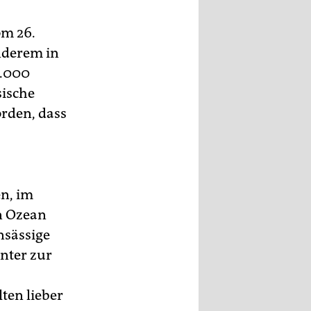
om 26.
nderem in
0.000
sische
rden, dass
n, im
n Ozean
nsässige
nter zur
ten lieber