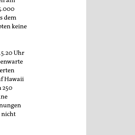
ten am
5.000
us dem
oten keine
15.20 Uhr
benwarte
perten
uf Hawaii
m 250
nne
arnungen
 nicht