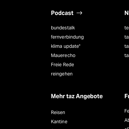
Podcast
N
bundestalk
t
fernverbindung
ta
klima update°
ta
Mauerecho
ta
Freie Rede
reingehen
Mehr taz Angebote
F
F
Reisen
A
Kantine