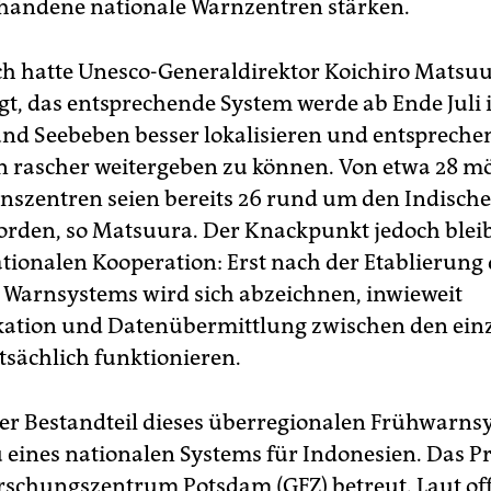
rhandene nationale Warnzentren stärken.
ich hatte Unesco-Generaldirektor Koichiro Matsu
t, das entsprechende System werde ab Ende Juli
 und Seebeben besser lokalisieren und entspreche
rascher weitergeben zu können. Von etwa 28 m
nszentren seien bereits 26 rund um den Indisch
worden, so Matsuura. Der Knackpunkt jedoch bleib
ationalen Kooperation: Erst nach der Etablierung
 Warnsystems wird sich abzeichnen, inwieweit
tion und Datenübermittlung zwischen den ein
tsächlich funktionieren.
er Bestandteil dieses überregionalen Frühwarnsy
 eines nationalen Systems für Indonesien. Das Pr
schungszentrum Potsdam (GFZ) betreut. Laut offi