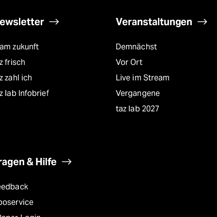
ewsletter
Veranstaltungen
eam zukunft
Demnächst
z frisch
Vor Ort
z zahl ich
Live im Stream
z lab Infobrief
Vergangene
taz lab 2027
ragen & Hilfe
eedback
boservice