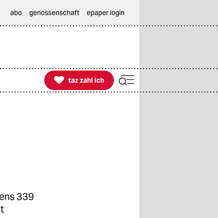
abo
genossenschaft
epaper login

taz zahl ich
taz zahl ich
tens 339
t