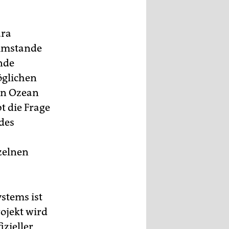
ura
 imstande
nde
öglichen
en Ozean
t die Frage
 des
zelnen
stems ist
ojekt wird
zieller