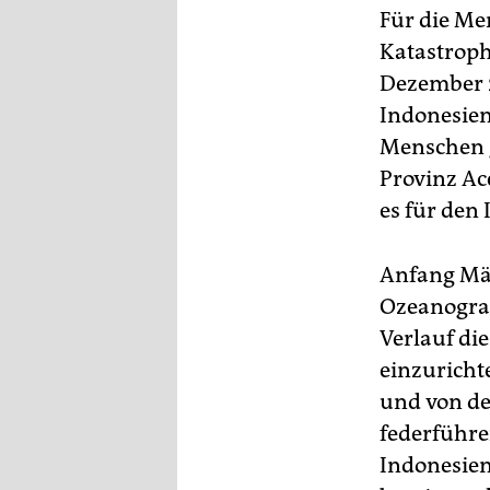
Für die Me
Katastroph
Dezember 2
Indonesien
Menschen g
Provinz Ac
es für den
Anfang Mär
Ozeanograp
Verlauf di
einzuricht
und von de
federführe
Indonesien