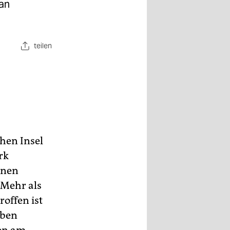
pan
teilen
hen Insel
rk
onen
 Mehr als
offen ist
rben