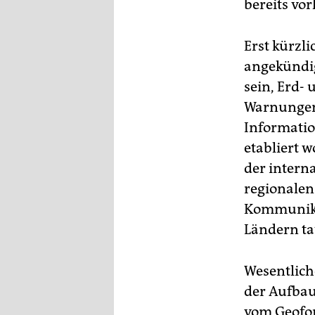
bereits vo
Erst kürzl
angekündig
sein, Erd-
Warnungen 
Informatio
etabliert 
der intern
regionalen
Kommunika
Ländern ta
Wesentlich
der Aufbau
vom Geofor