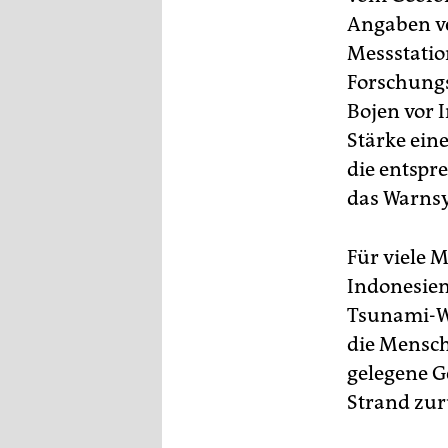
Angaben ve
Messstatio
Forschungs
Bojen vor 
Stärke ein
die entspr
das Warnsy
Für viele 
Indonesien
Tsunami-Wa
die Mensch
gelegene G
Strand zur