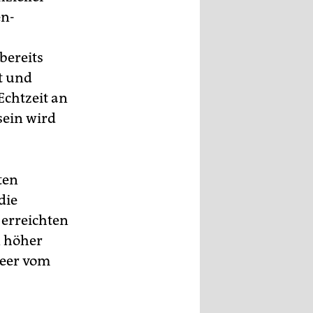
en-
bereits
t und
Echtzeit an
sein wird
ten
die
erreichten
n höher
Meer vom