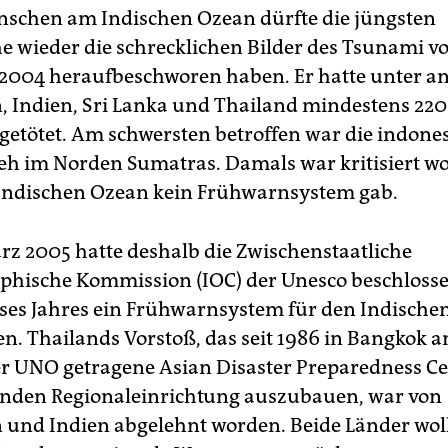
nschen am Indischen Ozean dürfte die jüngsten
e wieder die schrecklichen Bilder des Tsunami v
004 heraufbeschworen haben. Er hatte unter a
, Indien, Sri Lanka und Thailand mindestens 22
etötet. Am schwersten betroffen war die indone
eh im Norden Sumatras. Damals war kritisiert wo
 Indischen Ozean kein Frühwarnsystem gab.
z 2005 hatte deshalb die Zwischenstaatliche
hische Kommission (IOC) der Unesco beschlosse
eses Jahres ein Frühwarnsystem für den Indische
en. Thailands Vorstoß, das seit 1986 in Bangkok a
r UNO getragene Asian Disaster Preparedness Ce
nden Regionaleinrichtung auszubauen, war von
 und Indien abgelehnt worden. Beide Länder woll