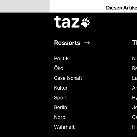
Diesen Artikel
taz

Ressorts
T
Politik
N
Öko
R
Gesellschaft
L
Kultur
A
Sport
Hy
Berlin
J
Nord
C
Wahrheit
Hi