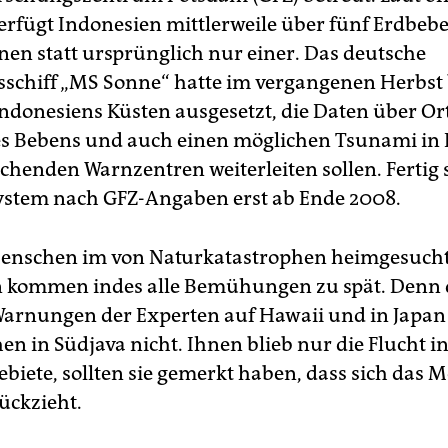
rfügt Indonesien mittlerweile über fünf Erdbeb
nen statt ursprünglich nur einer. Das deutsche
schiff „MS Sonne“ hatte im vergangenen Herbst 
Indonesiens Küsten ausgesetzt, die Daten über Or
es Bebens und auch einen möglichen Tsunami in 
echenden Warnzentren weiterleiten sollen. Fertig 
stem nach GFZ-Angaben erst ab Ende 2008.
Menschen im von Naturkatastrophen heimgesuch
 kommen indes alle Bemühungen zu spät. Denn 
rnungen der Experten auf Hawaii und in Japan 
en in Südjava nicht. Ihnen blieb nur die Flucht i
ebiete, sollten sie gemerkt haben, dass sich das 
ückzieht.