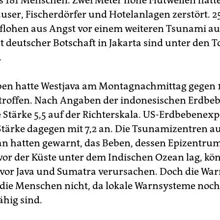
 181 Menschen. Zwei Meter hohe Flutwellen hat
ser, Fischerdörfer und Hotelanlagen zerstört. 2
lohen aus Angst vor einem weiteren Tsunami a
t deutscher Botschaft in Jakarta sind unter den T
.
en hatte Westjava am Montagnachmittag gegen 
etroffen. Nach Angaben der indonesischen Erdbe
ie Stärke 5,5 auf der Richterskala. US-Erdbebenex
Stärke dagegen mit 7,2 an. Die Tsunamizentren a
an hatten gewarnt, das Beben, dessen Epizentru
vor der Küste unter dem Indischen Ozean lag, kö
 vor Java und Sumatra verursachen. Doch die W
 die Menschen nicht, da lokale Warnsysteme noch
ähig sind.