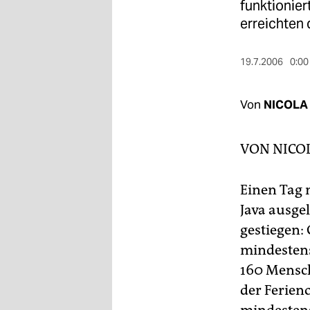
berlin
funktionie
erreichten 
nord
wahrheit
19.7.2006
0:00
verlag
Von
NICOLA
verlag
VON
NICO
veranstaltungen
shop
Einen Tag 
fragen & hilfe
Java ausgel
gestiegen:
unterstützen
mindestens
abo
160 Mensch
genossenschaft
der Ferien