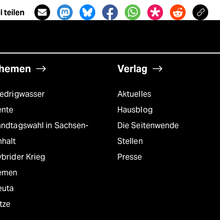
 teilen
hemen
Verlag
iedrigwasser
Aktuelles
ente
Hausblog
andtagswahl in Sachsen-
Die Seitenwende
nhalt
Stellen
brider Krieg
Presse
emen
euta
tze