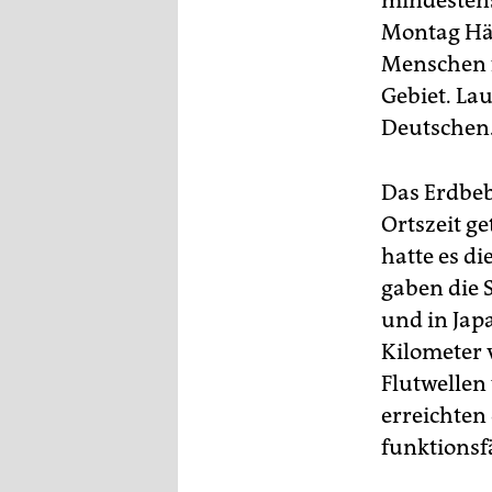
mindestens
epaper login
Montag Häu
Menschen f
Gebiet. Lau
Deutschen
Das Erdbeb
Ortszeit g
hatte es d
gaben die 
und in Jap
Kilometer 
Flutwellen
erreichten
funktionsf