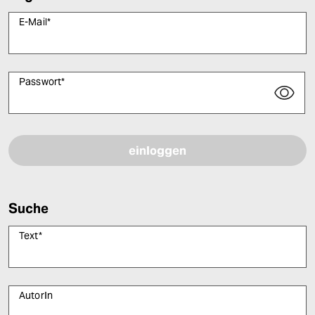
E-Mail
*
Passwort
*
Bitte füllen Sie alle Pflichtfelder (*) aus, um fortfahren zu können.
Suche
Text
*
AutorIn