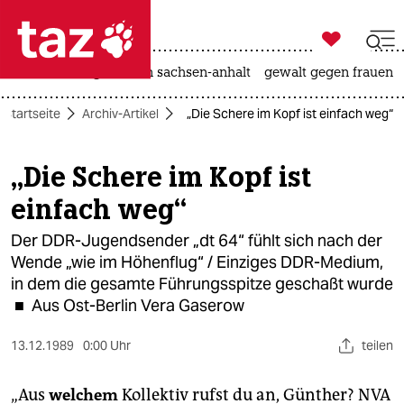

taz zahl ich
hitze
landtagswahl in sachsen-anhalt
gewalt gegen frauen

taz zahl ich
Startseite
Archiv-Artikel
„Die Schere im Kopf ist einfach weg“
taz zahl ich
themen
„Die Schere im Kopf ist
einfach weg“
politik
Der DDR-Jugendsender „dt 64“ fühlt sich nach der
öko
Wende „wie im Höhenflug“ / Einziges DDR-Medium,
in dem die gesamte Führungsspitze geschaßt wurde
gesellschaft
■ Aus Ost-Berlin Vera Gaserow
kultur
13.12.1989
0:00 Uhr
teilen
sport
„Aus
welchem
Kollektiv rufst du an, Günther? NVA