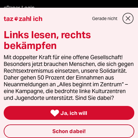
ePaper Login
taz
zahl ich
Gerade nicht

Downloads für Abonnierende
Links lesen, rechts
bekämpfen
© 2026 taz Verlags und Vertriebs GmbH
Mit doppelter Kraft für eine offene Gesellschaft!
Alle Rechte vorbehalten. Bei rechtlichen Fragen oder für Genehmigungen
wenden Sie sich bitte an
lizenzen@taz.de
Besonders jetzt brauchen Menschen, die sich gegen
Rechtsextremismus einsetzen, unsere Solidarität.
Daher gehen 50 Prozent der Einnahmen aus
Feedback
Redaktionsstatut
Kommune-Richtlinien
KI-
Neuanmeldungen an „Alles beginnt im Zentrum“ –
eine Kampagne, die bedrohte linke Kulturzentren
Leitlinie
Informant
Datenschutz
Impressum
AGB
und Jugendorte unterstützt. Sind Sie dabei?
Seitenwende
Einwilligungen widerrufen (Ads)

Ja, ich will
Schon dabei!