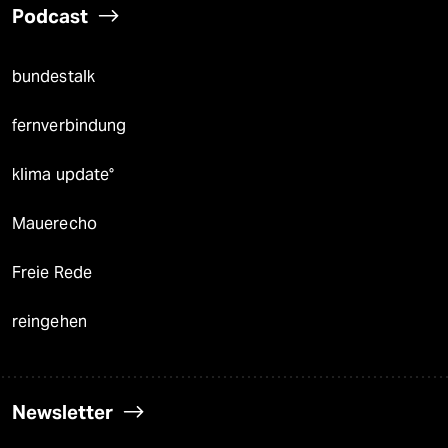
Podcast
bundestalk
fernverbindung
klima update°
Mauerecho
Freie Rede
reingehen
Newsletter