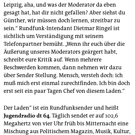
berlin
Leipzig, aha, und was der Moderator da eben
gesagt hat, hat dir nicht gefallen? Aber siehst du
nord
Günther, wir müssen doch lernen, streitbar zu
wahrheit
sein.“ Rundfunk-Intendant Dietmar Ringel ist
sichtlich um Verständigung mit seinem
verlag
Telefonpartner bemüht. „Wenn ihr euch über die
Äußerung unseres Moderators geärgert habt,
verlag
schreibt eure Kritik auf. Wenn mehrere
veranstaltungen
Beschwerden kommen, dann nehmen wir dazu
über Sender Stellung. Mensch, versteh doch: ich
shop
muß mich erst einmal zurechtfinden. Ich bin doch
fragen & hilfe
erst seit ein paar Tagen Chef von diesem Laden.“
unterstützen
Der Laden“ ist ein Rundfunksender und heißt
abo
Jugendradio dt 64
. Täglich sendet er auf 102,6
Megahertz von vier Uhr früh bis Mitternacht eine
genossenschaft
Mischung aus Politischem Magazin, Musik, Kultur,