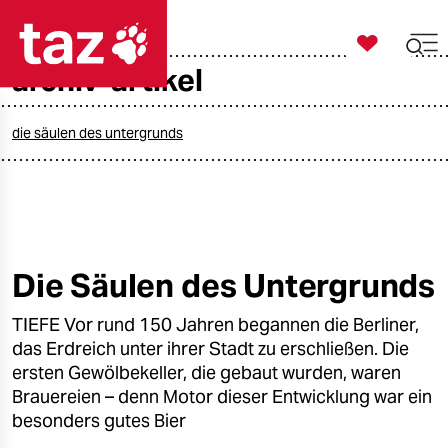

taz zahl ich
archiv-artikel

taz zahl ich
taz zahl ich
die säulen des untergrunds
themen
politik
öko
Die Säulen des Untergrunds
gesellschaft
TIEFE Vor rund 150 Jahren begannen die Berliner,
das Erdreich unter ihrer Stadt zu erschließen. Die
kultur
ersten Gewölbekeller, die gebaut wurden, waren
Brauereien – denn Motor dieser Entwicklung war ein
sport
besonders gutes Bier