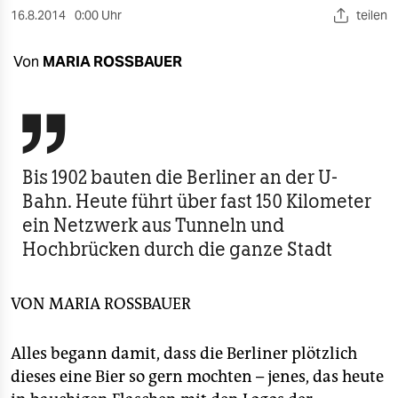
berlin
16.8.2014
0:00 Uhr
teilen
nord
Von
MARIA ROSSBAUER
wahrheit
verlag

verlag
Bis 1902 bauten die Berliner an der U-
veranstaltungen
Bahn. Heute führt über fast 150 Kilometer
ein Netzwerk aus Tunneln und
shop
Hochbrücken durch die ganze Stadt
fragen & hilfe
unterstützen
VON
MARIA ROSSBAUER
abo
Alles begann damit, dass die Berliner plötzlich
genossenschaft
dieses eine Bier so gern mochten – jenes, das heute