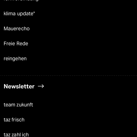
klima update°
Mauerecho
Freie Rede
reingehen
Newsletter
team zukunft
taz frisch
taz zahl ich