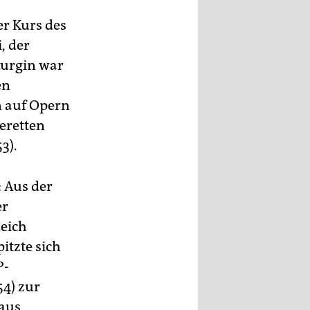
er Kurs des
, der
turgin war
en
n auf Opern
eretten
3).
 Aus der
er
leich
tzte sich
P-
54) zur
 aus