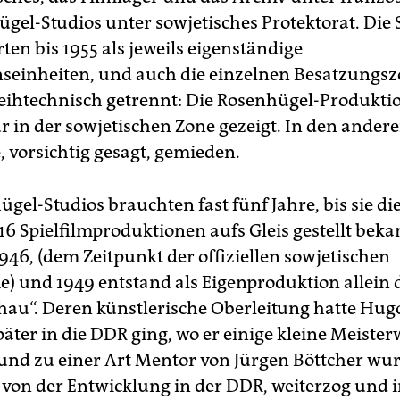
ügel-Studios unter sowjetisches Protektorat. Die 
ten bis 1955 als jeweils eigenständige
seinheiten, und auch die einzelnen Besatzungs
eihtechnisch getrennt: Die Rosenhügel-Produkti
 in der sowjetischen Zone gezeigt. In den ander
, vorsichtig gesagt, gemieden.
gel-Studios brauchten fast fünf Jahre, bis sie die
16 Spielfilmproduktionen aufs Gleis gestellt bek
946, (dem Zeitpunkt der offiziellen sowjetischen
 und 1949 entstand als Eigenproduktion allein 
au“. Deren künstlerische Oberleitung hatte H
päter in die DDR ging, wo er einige kleine Meiste
 und zu einer Art Mentor von Jürgen Böttcher wurd
 von der Entwicklung in der DDR, weiterzog und i