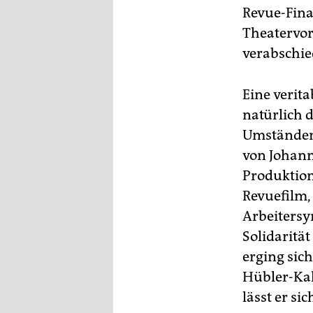
Revue-Fina
Theatervor
verabschie
Eine verita
natürlich 
Umständen f
von Johann
Produktion
Revuefilm,
Arbeitersy
Solidarität
erging sic
Hübler-Kah
lässt er s