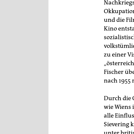
epaper login
Nachkriegs
Okkupation
und die Fi
Kino entst
sozialisti
volkstümli
zu einer V
„österreic
Fischer üb
nach 1955 
Durch die 
wie Wiens
alle Einfl
Sievering 
unter brit