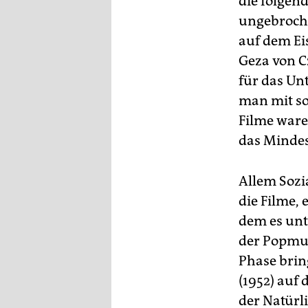
die folgen
ungebroche
auf dem Ei
Geza von C
für das Un
man mit so
Filme ware
das Mindes
Allem Sozi
die Filme, 
dem es unt
der Popmus
Phase brin
(1952) auf 
der Natürl