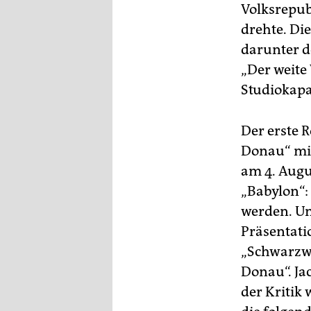
Volksrepub
drehte. Die
darunter d
„Der weite
Studiokapa
Der erste 
Donau“ mit
am 4. Augu
„Babylon“:
werden. U
Präsentati
„Schwarzwa
Donau“. Jac
der Kritik