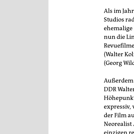
Als im Jahr
Studios ra
ehemalige 
nun die Li
Revuefilme
(Walter Ko
(Georg Wil
Außerdem 
DDR Walter 
Höhepunkt 
expressiv,
der Film a
Neorealist
einzigen r