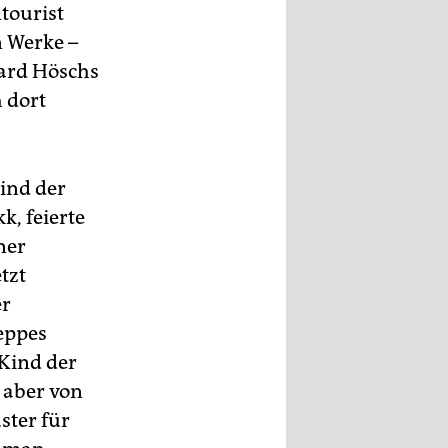
tourist
n Werke –
uard Höschs
 dort
Kind der
k, feierte
ner
tzt
er
eppes
Kind der
e aber von
ster für