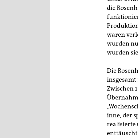
die Rosenh
funktionier
Produktion
waren verl
wurden nur
wurden sie
Die Rosenhü
insgesamt 
Zwischen 1
Übernahme)
„Wochensch
inne, der s
realisierte
enttäuscht