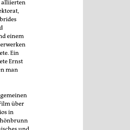
alliierten
ktorat,
ybrides
nd
und einem
sterwerken
te. Ein
ete Ernst
den man
llgemeinen
Film über
ios in
Schönbrunn
sisches und