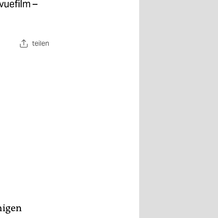
uefilm –
teilen
higen