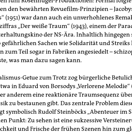
den fünf Rosenhügel-Produktionen: Formal folgt
n den bewährten Revuefilm-Prinzipien – Jacoby
s“ (1951) war dann auch ein unverhohlenes Rema
ziffras „Der weiße Traum“ (1943), einem der Para
terhaltungskino der NS-Ära. Inhaltlich hingegen 
 gefährlichen Sachen wie Solidarität und Streiks
n zum Teil sogar in Fabriken angesiedelt – schizo
te, was man dazu sagen kann.
alismus-Getue zum Trotz zog bürgerliche Betulic
etwa in Eduard von Borsodys „Verlorene Melodie“ (
er anderem eine reaktionäre Traumsequenz über
ik zu bestaunen gibt. Das zentrale Problem dies
gt symbolisch Rudolf Steinböcks „Abenteuer im S
den Punkt: Zu sehen ist eine sukzessive Versteine
ichkeit und Frische der frühen Szenen hin zum g