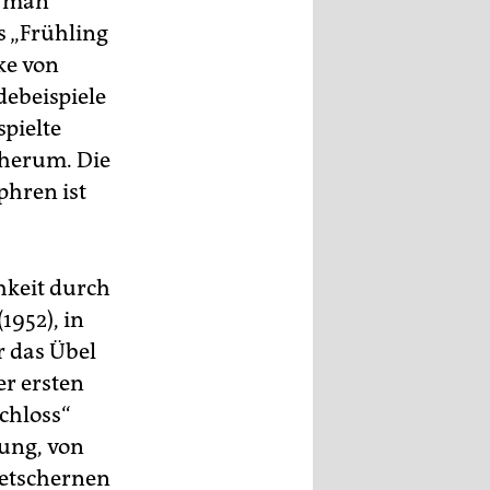
e man
s „Frühling
ke von
debeispiele
spielte
 herum. Die
phren ist
hkeit durch
1952), in
 das Übel
er ersten
chloss“
rung, von
letschernen