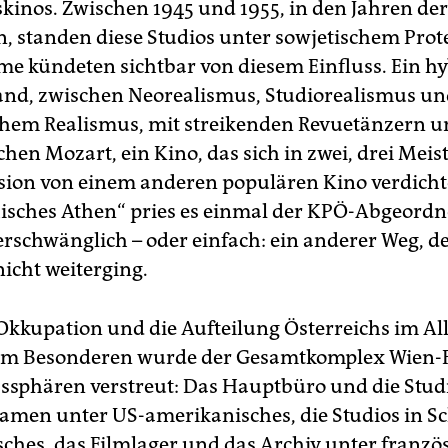
kinos. Zwischen 1945 und 1955, in den Jahren der 
, standen diese Studios unter sowjetischem Prote
lme kündeten sichtbar von diesem Einfluss. Ein h
and, zwischen Neorealismus, Studiorealismus u
schem Realismus, mit streikenden Revuetänzern 
chen Mozart, ein Kino, das sich in zwei, drei Mei
ision von einem anderen populären Kino verdichte
hisches Athen“ pries es einmal der KPÖ-Abgeordn
erschwänglich – oder einfach: ein anderer Weg, 
nicht weiterging.
Okkupation und die Aufteilung Österreichs im A
 im Besonderen wurde der Gesamtkomplex Wien-
usssphären verstreut: Das Hauptbüro und die Stud
kamen unter US-amerikanisches, die Studios in 
isches, das Filmlager und das Archiv unter franzö