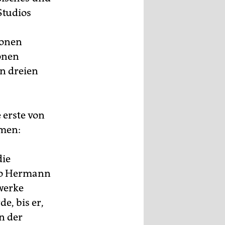
Studios
zonen
onen
en dreien
 erste von
amen:
die
ugo Hermann
rwerke
e, bis er,
n der