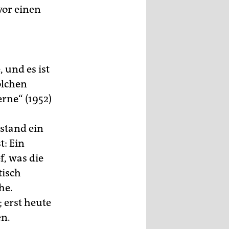
vor einen
 und es ist
olchen
erne“ (1952)
stand ein
t: Ein
, was die
tisch
he.
 erst heute
en.