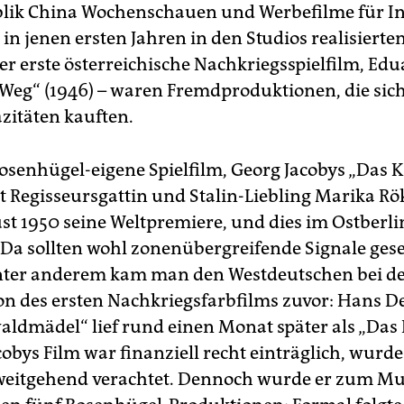
lik China Wochenschauen und Werbefilme für In
 in jenen ersten Jahren in den Studios realisierte
er erste österreichische Nachkriegsspielfilm, Ed
 Weg“ (1946) – waren Fremdproduktionen, die sich
zitäten kauften.
Rosenhügel-eigene Spielfilm, Georg Jacobys „Das 
 Regisseursgattin und Stalin-Liebling Marika Rök
st 1950 seine Weltpremiere, und dies im Ostberli
 Da sollten wohl zonenübergreifende Signale gese
nter anderem kam man den Westdeutschen bei d
on des ersten Nachkriegsfarbfilms zuvor: Hans D
ldmädel“ lief rund einen Monat später als „Das 
obys Film war finanziell recht einträglich, wurd
 weitgehend verachtet. Dennoch wurde er zum Mu