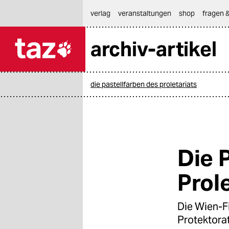
hautnavigation anspringen
hauptinhalt anspringen
footer anspringen
verlag
veranstaltungen
shop
fragen &
archiv-artikel

taz zahl ich
taz zahl ich
die pastellfarben des proletariats
themen
politik
öko
Die 
gesellschaft
Prol
kultur
Die Wien-F
sport
Protektorat