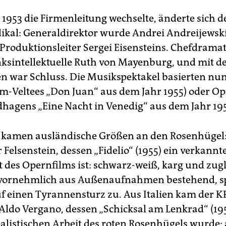
 1953 die Firmenleitung wechselte, änderte sich d
dikal: Generaldirektor wurde Andrei Andreijewski
Produktionsleiter Sergei Eisensteins. Chefdrama
nksintellektuelle Ruth von Mayenburg, und mit d
n war Schluss. Die Musikspektakel basierten nu
lm-Veltees „Don Juan“ aus dem Jahr 1955) oder Op
dhagens „Eine Nacht in Venedig“ aus dem Jahr 195
kamen ausländische Größen an den Rosenhügel:
Felsenstein, dessen „Fidelio“ (1955) ein verkannt
des Opernfilms ist: schwarz-weiß, karg und zug
 vornehmlich aus Außenaufnahmen bestehend, spi
uf einen Tyrannensturz zu. Aus Italien kam der K
 Aldo Vergano, dessen „Schicksal am Lenkrad“ (19
ealistischen Arbeit des roten Rosenhügels wurde;