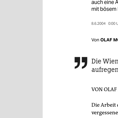
berlin
auch eine 
mit bösem 
nord
wahrheit
8.6.2004
0:00 
verlag
Von
OLAF M
verlag
veranstaltungen
Die Wien

shop
aufregen
fragen & hilfe
unterstützen
VON
OLAF
abo
Die Arbeit
genossenschaft
vergessen