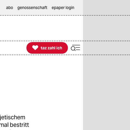
abo
genossenschaft
epaper login

taz zahl ich
taz zahl ich
wjetischem
al bestritt