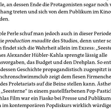
le, an dessen Ende die Protagonisten sogar noch 
hang treten und sich von dem Publikum im Kino
den.
ble Perle schuf man jedoch auch in dieser Periode,
die
production maudite
des Studios, denn unter s
indet sich die Wahrheit allein im Exzess: „Seest
es Alexander Hübler-Kahla sprengte lässig alle
svorgaben, das Budget und den Drehplan. So ent
 dessen Geschichte propagandistisch zugespitzt is
nchronschwimmclub zeigt dem fiesen Firmenchef
 des Proletariats auf die Beine stellen kann. Ästhe
h „Seesterne“ in einem pastellfarbenen Pop-Pastic
las Film war ein Fiasko bei Presse und Publikum;
ich im kontemporären Popdiskurs wirklich würdig