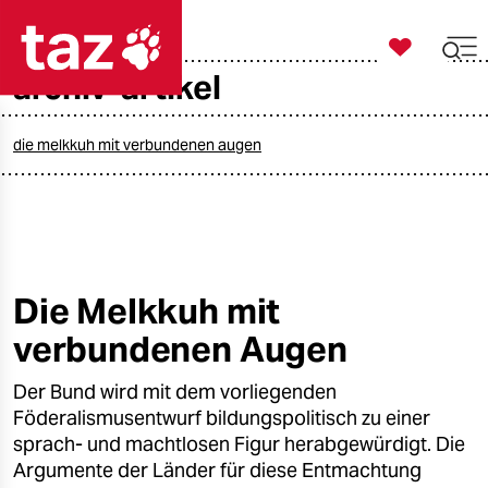

taz zahl ich
archiv-artikel

taz zahl ich
taz zahl ich
die melkkuh mit verbundenen augen
themen
politik
öko
Die Melkkuh mit
verbundenen Augen
gesellschaft
Der Bund wird mit dem vorliegenden
kultur
Föderalismusentwurf bildungspolitisch zu einer
sport
sprach- und machtlosen Figur herabgewürdigt. Die
Argumente der Länder für diese Entmachtung