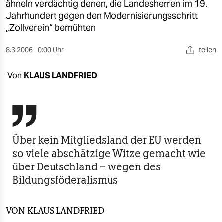
berlin
ähneln verdächtig denen, die Landesherren im 19.
Jahrhundert gegen den Modernisierungsschritt
nord
„Zollverein“ bemühten
wahrheit
8.3.2006
0:00 Uhr
teilen
verlag
Von
KLAUS LANDFRIED
verlag
veranstaltungen

shop
Über kein Mitgliedsland der EU werden
fragen & hilfe
so viele abschätzige Witze gemacht wie
unterstützen
über Deutschland – wegen des
Bildungsföderalismus
abo
genossenschaft
VON
KLAUS LANDFRIED