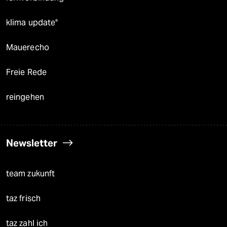
klima update°
Mauerecho
Freie Rede
reingehen
Newsletter
team zukunft
taz frisch
taz zahl ich