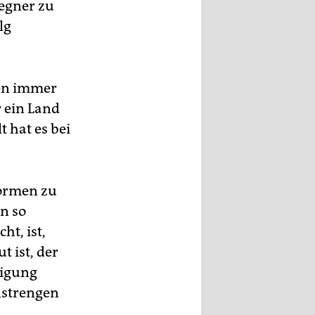
Gegner zu
lg
gen immer
r ein Land
t hat es bei
formen zu
en so
t, ist,
 ist, der
tigung
nstrengen