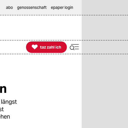
abo
genossenschaft
epaper login

taz zahl ich
taz zahl ich
en
 längst
st
ehen