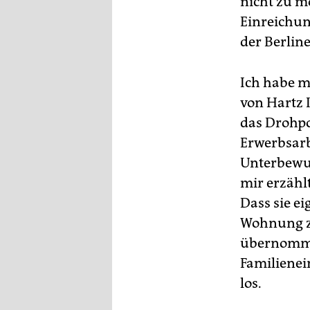
nicht zu m
Einreichun
der Berlin
Ich habe m
von Hartz I
das Drohpo
Erwerbsarb
Unterbewus
mir erzähl
Dass sie ei
Wohnung zu
übernommen
Familienei
los.