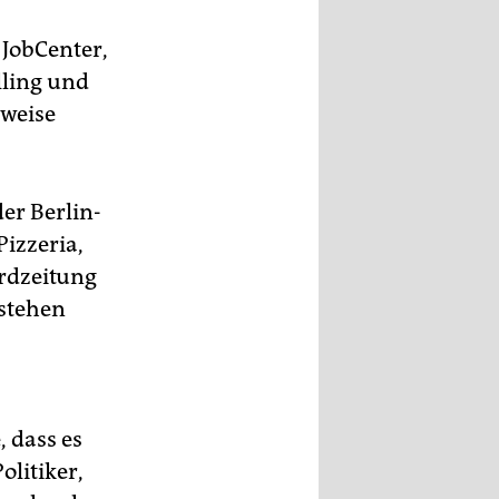
 JobCenter,
lling und
bweise
er Berlin-
Pizzeria,
ardzeitung
 stehen
 dass es
olitiker,