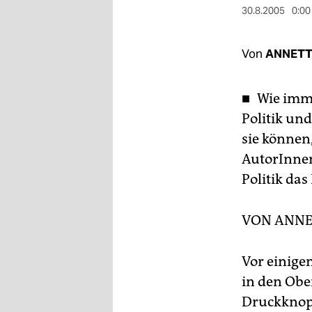
berlin
30.8.2005
0:00
nord
Von
ANNETT
wahrheit
verlag
■ Wie imme
Politik und
verlag
sie können,
veranstaltungen
AutorInnen,
shop
Politik das
fragen & hilfe
VON
ANNE
unterstützen
Vor einige
abo
in den Obe
genossenschaft
Druckknop