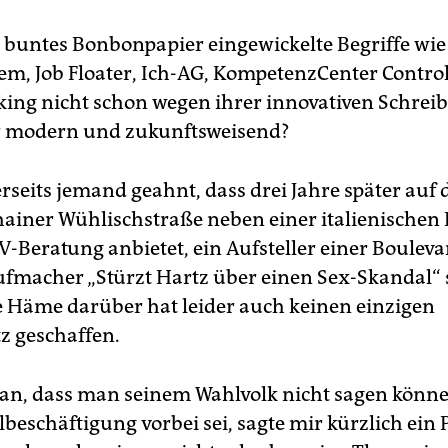
 buntes Bonbonpapier eingewickelte Begriffe wie
em, Job Floater, Ich-AG, KompetenzCenter Contro
ng nicht schon wegen ihrer innovativen Schrei
 modern und zukunftsweisend?
seits jemand geahnt, dass drei Jahre später auf d
hainer Wühlischstraße neben einer italienischen 
IV-Beratung anbietet, ein Aufsteller einer Boulev
fmacher „Stürzt Hartz über einen Sex-Skandal“
 Häme darüber hat leider auch keinen einzigen
tz geschaffen.
an, dass man seinem Wahlvolk nicht sagen könne,
lbeschäftigung vorbei sei, sagte mir kürzlich ein P