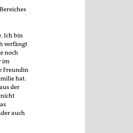
Bereiches
. Ich bin
ch verfängt
ie noch
r im
ne Freundin
milie hat.
 aus der
nicht
das
nder auch