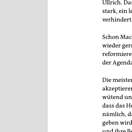
Ullrich. D
stark, ein 
verhindert
Schon Mach
wieder ger
reformieren
der Agenda
Die meiste
akzeptieren
wütend und
dass das H
nämlich, d
geben wird
und ihre B