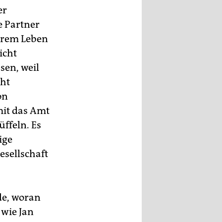
er
e Partner
ihrem Leben
icht
sen, weil
cht
on
mit das Amt
ffeln. Es
ige
esellschaft
de, woran
 wie Jan