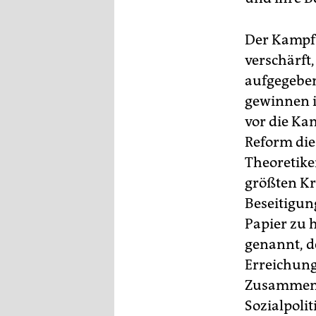
Der Kampf 
verschärft,
aufgegeben
gewinnen i
vor die Ka
Reform die
Theoretike
größten Kri
Beseitigun
Papier zu 
genannt, d
Erreichung
Zusammensp
Sozialpolit