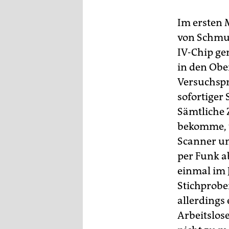
epaper login
Im ersten 
von Schmuc
IV-Chip ge
in den Obe
Versuchsp
sofortiger
Sämtliche 
bekomme, w
Scanner un
per Funk a
einmal im J
Stichprobe
allerdings
Arbeitslos