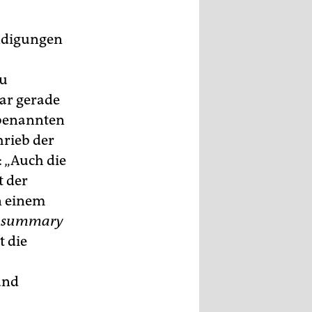
ündigungen
zu
ar gerade
 benannten
hrieb der
: „Auch die
t der
n einem
h
summary
t die
und