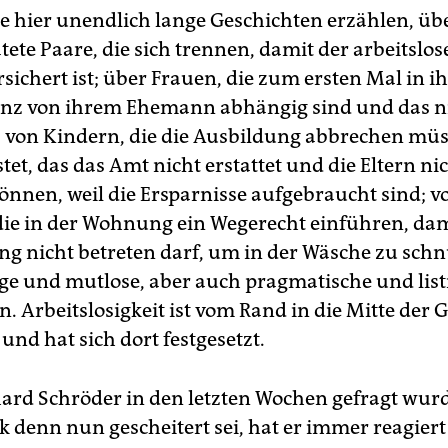
 hier unendlich lange Geschichten erzählen, üb
ete Paare, die sich trennen, damit der arbeitslos
sichert ist; über Frauen, die zum ersten Mal in 
anz von ihrem Ehemann abhängig sind und das n
; von Kindern, die die Ausbildung abbrechen müs
stet, das das Amt nicht erstattet und die Eltern ni
önnen, weil die Ersparnisse aufgebraucht sind; v
die in der Wohnung ein Wegerecht einführen, da
g nicht betreten darf, um in der Wäsche zu schnü
ige und mutlose, aber auch pragmatische und list
. Arbeitslosigkeit ist vom Rand in die Mitte der G
nd hat sich dort festgesetzt.
rd Schröder in den letzten Wochen gefragt wur
ik denn nun gescheitert sei, hat er immer reagiert