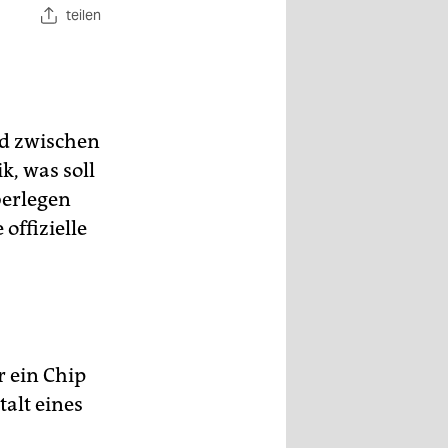
teilen
ld zwischen
k, was soll
berlegen
offizielle
r ein Chip
alt eines