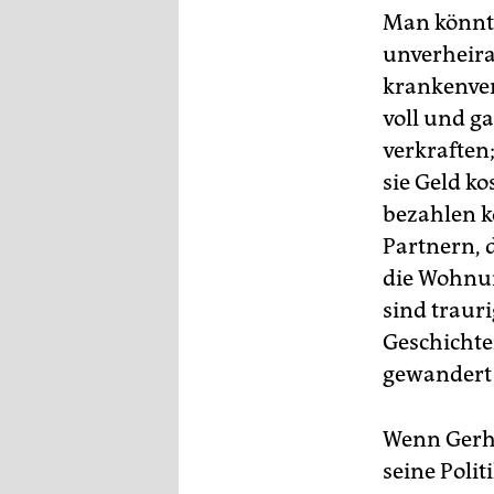
Man könnte
unverheirat
krankenver
voll und g
verkraften
sie Geld ko
bezahlen k
Partnern, 
die Wohnun
sind traur
Geschichten
gewandert u
Wenn Gerha
seine Polit