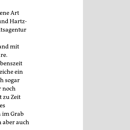
lene Art
und Hartz-
itsagentur
and mit
re.
ebenszeit
eiche ein
ch sogar
r noch
 zu Zeit
es
h im Grab
n aber auch