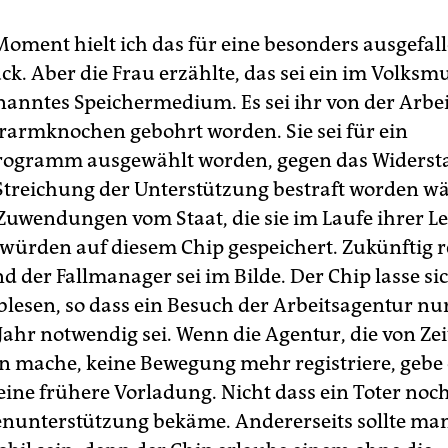
Moment hielt ich das für eine besonders ausgefal
k. Aber die Frau erzählte, das sei ein im Volksm
nanntes Speichermedium. Es sei ihr von der Arbe
rarmknochen gebohrt worden. Sie sei für ein
rogramm ausgewählt worden, gegen das Widerst
 Streichung der Unterstützung bestraft worden wä
Zuwendungen vom Staat, die sie im Laufe ihrer L
ürden auf diesem Chip gespeichert. Zukünftig r
d der Fallmanager sei im Bilde. Der Chip lasse si
blesen, so dass ein Besuch der Arbeitsagentur nu
ahr notwendig sei. Wenn die Agentur, die von Zeit
n mache, keine Bewegung mehr registriere, gebe 
 eine frühere Vorladung. Nicht dass ein Toter noc
enunterstützung bekäme. Andererseits sollte ma