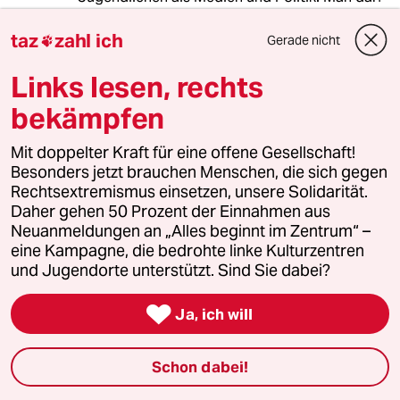
das nicht immer nur reaktionär betrachten im
Sinne von "Wir integrieren sie nicht sondern
taz
zahl ich
Gerade nicht

vereinheitlichen die Gesellschaftsgruppe".
Gerade in einem political- correctness-Staat
Links lesen, rechts
wie diesem erscheint mir so eine Begründung
bekämpfen
für Parallelgesellschaften aberwitzig.
Deutschland ist heute ein sehr weltoffenes
Mit doppelter Kraft für eine offene Gesellschaft!
Land, das darf man nicht vergessen.
Besonders jetzt brauchen Menschen, die sich gegen
Rechtsextremismus einsetzen, unsere Solidarität.
Daher gehen 50 Prozent der Einnahmen aus
Indiana
I
Neuanmeldungen an „Alles beginnt im Zentrum“ –
10.03.2012
,
09:40 Uhr
eine Kampagne, die bedrohte linke Kulturzentren
Immer die selbe Leier...
und Jugendorte unterstützt. Sind Sie dabei?
Die Schuld für das eigene Versagen wird

grundsätzlich bei den anderen gesucht.
Ja, ich will
Junge Türken und Araber die sich auf den
Schon dabei!
Schulhöfen wie die Axt im Walde benehmen
und Deutsche beschimpfen, die in den