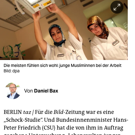
berlin
nord
wahrheit
verlag
verlag
veranstaltungen
Die meisten fühlen sich wohl: junge Musliminnen bei der Arbeit
Bild: dpa
shop
fragen & hilfe
Von
Daniel Bax
unterstützen
BERLIN
taz |
Für die
Bild-
Zeitung war es eine
abo
„Schock-Studie“. Und Bundesinnenminister Hans-
genossenschaft
Peter Friedrich (CSU) hat die von ihm in Auftrag