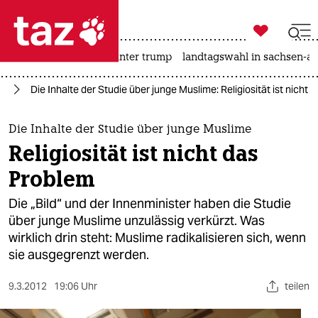

taz zahl ich
nahost-konflikt
usa unter trump
landtagswahl in sachsen-an

taz zahl ich
nd
Die Inhalte der Studie über junge Muslime: Religiosität ist nicht
taz zahl ich
themen
Die Inhalte der Studie über junge Muslime
Religiosität ist nicht das
politik
Problem
öko
Die „Bild“ und der Innenminister haben die Studie
über junge Muslime unzulässig verkürzt. Was
gesellschaft
wirklich drin steht: Muslime radikalisieren sich, wenn
sie ausgegrenzt werden.
kultur
sport
9.3.2012
19:06 Uhr
teilen