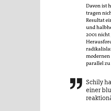
Davon ist 
tragen nich
Resultat e
und halbhe
2001 nicht
Herausford
radikalisl
modernen 
parallel zu
Schily h

einer b
reaktion