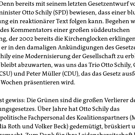
 Denn bereits mit seinem letzten Gesetzentwurf 
inister Otto Schily (SPD) bewiesen, dass einer b
g ein reaktionärer Text folgen kann. Begehen w
 des Kommentators einer großen süddeutschen
ng, der 2002 bereits die Kirchenglocken erklingen
il er in den damaligen Ankündigungen des Geset
chily eine Modernisierung der Gesellschaft zu erb
 bleibt abzuwarten, was uns das Trio Otto Schily,
(CSU) und Peter Müller (CDU), das das Gesetz ausf
r Wochen präsentieren wird.
st gewiss: Die Grünen sind die großen Verlierer d
gsgesetzes. Über Jahre hat Otto Schily das
politische Fachpersonal des Koalitionspartners (
dia Roth und Volker Beck) gedemütigt, brüskiert 