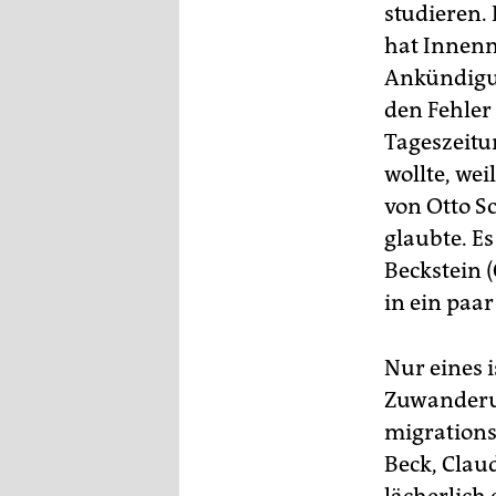
studieren.
hat Innenm
Ankündigun
den Fehler
Tageszeitu
wollte, we
von Otto S
glaubte. Es
Beckstein 
in ein paa
Nur eines i
Zuwanderun
migrations
Beck, Clau