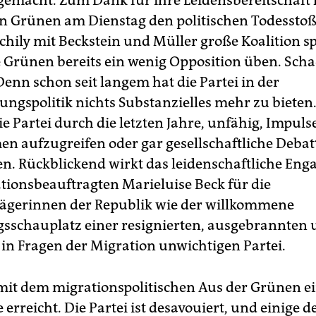
 gemacht. Zum Dank für ihre Leidensbereitschaft 
n Grünen am Dienstag den politischen Todesstoß 
hily mit Beckstein und Müller große Koalition sp
 Grünen bereits ein wenig Opposition üben. Sch
Denn schon seit langem hat die Partei in der
ngspolitik nichts Substanzielles mehr zu bieten. 
e Partei durch die letzten Jahre, unfähig, Impulse
n aufzugreifen oder gar gesellschaftliche Debat
en. Rückblickend wirkt das leidenschaftliche En
ationsbeauftragten Marieluise Beck für die
ägerinnen der Republik wie der willkommene
sschauplatz einer resignierten, ausgebrannten
in Fragen der Migration unwichtigen Partei.
 mit dem migrationspolitischen Aus der Grünen ei
 erreicht. Die Partei ist desavouiert, und einige 