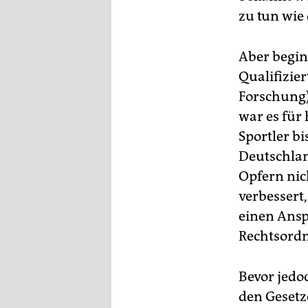
epaper login
zu tun wie
Aber begin
Qualifizie
Forschung)
war es für
Sportler b
Deutschlan
Opfern nic
verbessert
einen Ansp
Rechtsordn
Bevor jedo
den Gesetz