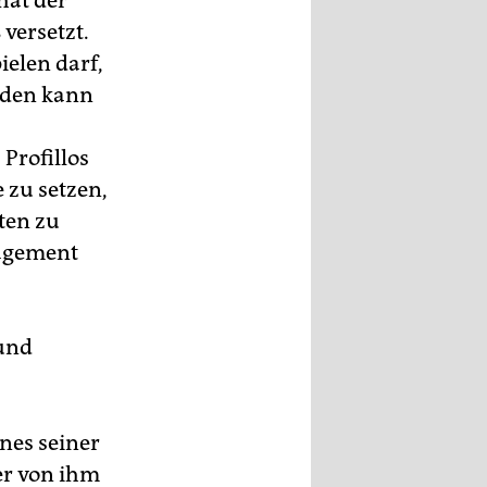
hat der
versetzt.
ielen darf,
aden kann
Profillos
 zu setzen,
ten zu
gagement
 und
nes seiner
der von ihm