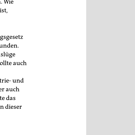
. Wie
st,
gsgesetz
bunden.
nslüge
ollte auch
trie- und
er auch
te das
n dieser