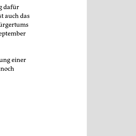
g dafür
st auch das
Bürgertums
 September
tung einer
nnoch