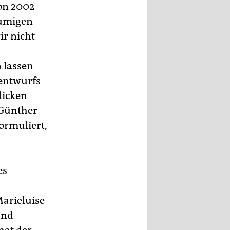
von 2002
lumigen
ir nicht
 lassen
zentwurfs
licken
 Günther
ormuliert,
es
Marieluise
und