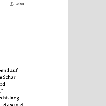
teilen
bend auf
e Schar
ard
.“
s bislang
tz so viel