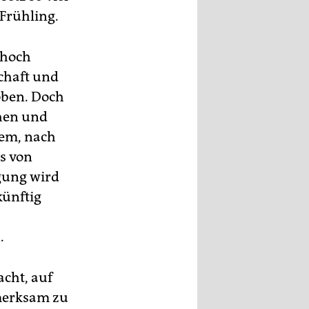
Frühling.
 hoch
chaft und
oben. Doch
chen und
lem, nach
s von
lgung wird
künftig
.
acht, auf
merksam zu