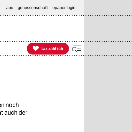
abo
genossenschaft
epaper login

taz zahl ich
taz zahl ich
en noch
at auch der