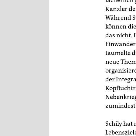
lächerlich
Kanzler de
Während Sc
können die
das nicht. 
Einwanderu
taumelte di
neue Theme
organisier
der Integr
Kopftuchtr
Nebenkrieg
zumindest 
Schily hat
Lebensziele