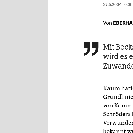
berlin
27.5.2004
0:00
nord
Von
EBERHA
wahrheit
verlag
Mit Becks

verlag
wird es 
veranstaltungen
Zuwande
shop
fragen & hilfe
Kaum hatte
Grundlinie
unterstützen
von Kommen
abo
Schröders 
Verwundert
genossenschaft
bekannt wu