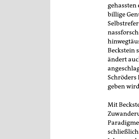
gehassten 
billige Ge
Selbstrefe
nassforsch
hinwegtäus
Beckstein 
ändert auc
angeschlag
Schröders 
geben wird
Mit Beckste
Zuwanderun
Paradigme
schließlic