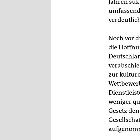
Jahren suk
umfassend 
verdeutlich
Noch vor d
die Hoffnu
Deutschlan
verabschie
zur kultur
Wettbewerb
Dienstleis
weniger qua
Gesetz den 
Gesellscha
aufgenom