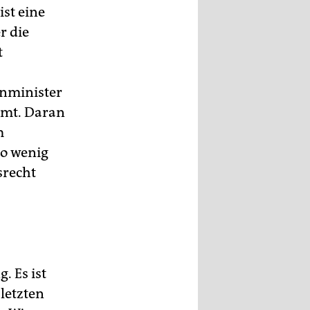
st eine
r die
t
enminister
mmt. Daran
m
so wenig
srecht
 Es ist
letzten