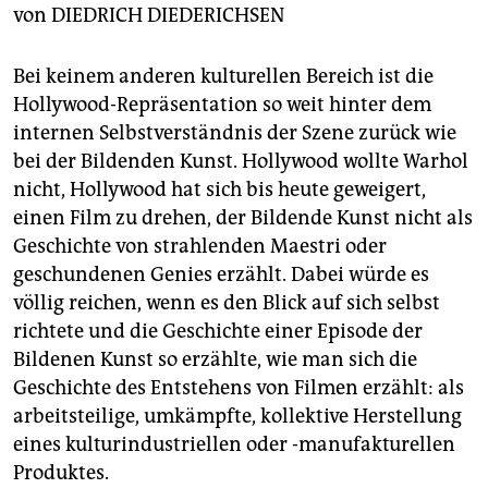
berlin
von
DIEDRICH DIEDERICHSEN
nord
Bei keinem anderen kulturellen Bereich ist die
wahrheit
Hollywood-Repräsentation so weit hinter dem
internen Selbstverständnis der Szene zurück wie
verlag
bei der Bildenden Kunst. Hollywood wollte Warhol
nicht, Hollywood hat sich bis heute geweigert,
verlag
einen Film zu drehen, der Bildende Kunst nicht als
veranstaltungen
Geschichte von strahlenden Maestri oder
geschundenen Genies erzählt. Dabei würde es
shop
völlig reichen, wenn es den Blick auf sich selbst
fragen & hilfe
richtete und die Geschichte einer Episode der
Bildenen Kunst so erzählte, wie man sich die
unterstützen
Geschichte des Entstehens von Filmen erzählt: als
abo
arbeitsteilige, umkämpfte, kollektive Herstellung
eines kulturindustriellen oder -manufakturellen
genossenschaft
Produktes.