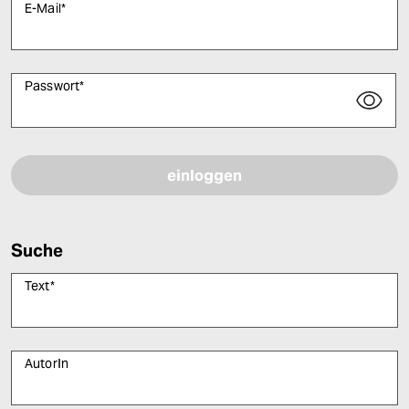
E-Mail
*
Passwort
*
Bitte füllen Sie alle Pflichtfelder (*) aus, um fortfahren zu können.
Suche
Text
*
AutorIn