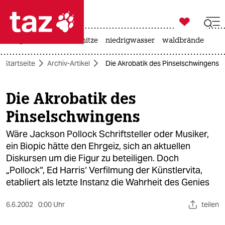

taz zahl ich
krieg in der ukraine
hitze
niedrigwasser
waldbrände

taz zahl ich
Startseite
Archiv-Artikel
Die Akrobatik des Pinselschwingens
taz zahl ich
themen
Die Akrobatik des
Pinselschwingens
politik
Wäre Jackson Pollock Schriftsteller oder Musiker,
öko
ein Biopic hätte den Ehrgeiz, sich an aktuellen
Diskursen um die Figur zu beteiligen. Doch
gesellschaft
„Pollock“, Ed Harris‘ Verfilmung der Künstlervita,
kultur
etabliert als letzte Instanz die Wahrheit des Genies
sport
6.6.2002
0:00 Uhr
teilen