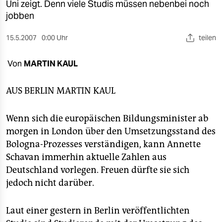
berlin
Uni zeigt. Denn viele Studis müssen nebenbei noch
jobben
nord
15.5.2007
0:00 Uhr
teilen
wahrheit
Von
MARTIN KAUL
verlag
verlag
AUS BERLIN
MARTIN KAUL
veranstaltungen
Wenn sich die europäischen Bildungsminister ab
shop
morgen in London über den Umsetzungsstand des
Bologna-Prozesses verständigen, kann Annette
fragen & hilfe
Schavan immerhin aktuelle Zahlen aus
unterstützen
Deutschland vorlegen. Freuen dürfte sie sich
jedoch nicht darüber.
abo
genossenschaft
Laut einer gestern in Berlin veröffentlichten