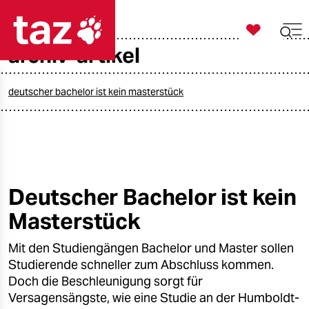

taz zahl ich
archiv-artikel

taz zahl ich
taz zahl ich
deutscher bachelor ist kein masterstück
themen
politik
öko
Deutscher Bachelor ist kein
Masterstück
gesellschaft
Mit den Studiengängen Bachelor und Master sollen
kultur
Studierende schneller zum Abschluss kommen.
sport
Doch die Beschleunigung sorgt für
Versagensängste, wie eine Studie an der Humboldt-