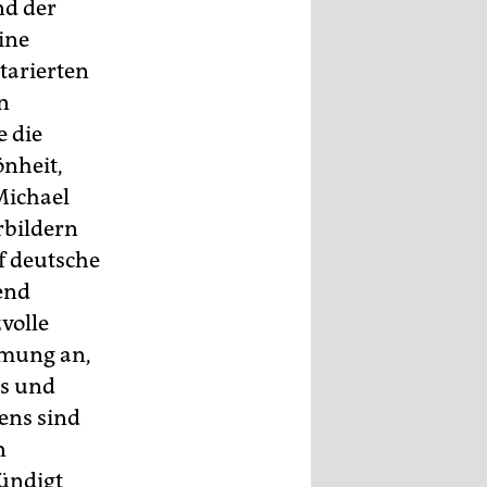
nd der
ine
tarierten
n
e die
önheit,
Michael
rbildern
f deutsche
end
volle
mmung an,
is und
ens sind
n
ündigt