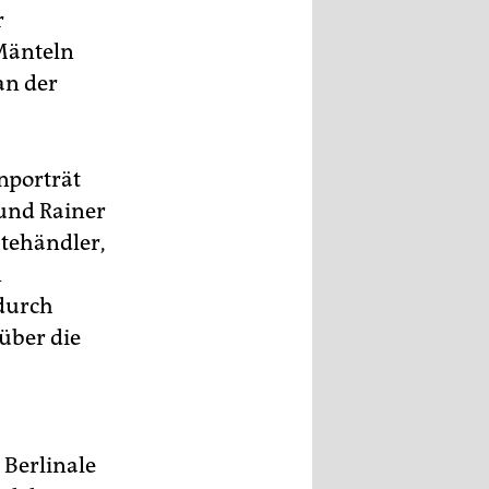
r
Mänteln
an der
nporträt
und Rainer
htehändler,
n
 durch
über die
 Berlinale