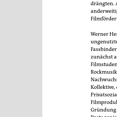
epaper login
drängten. 
anderweiti
Filmförder
Werner Her
ungenutzte
Fassbinder
zunächst a
Filmstude
Rockmusik,
Nachwuchse
Kollektive
Privatsozia
Filmproduk
Gründung d