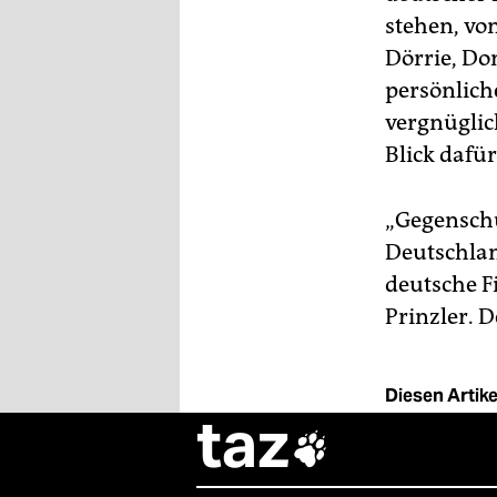
stehen, vo
Dörrie, Do
persönlich
vergnüglic
Blick dafü
„Gegenschu
Deutschland
deutsche F
Prinzler. D
Diesen Artikel
taz
