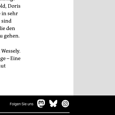
ld, Doris
 in sehr
 sind
lie den
zu gehen.
 Wessely.
uge – Eine
mut
Folgen Sie uns