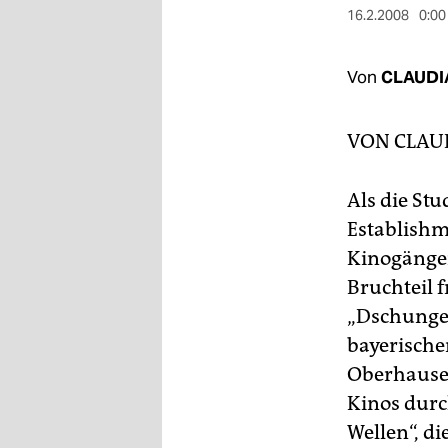
berlin
16.2.2008
0:00
nord
Von
CLAUDI
wahrheit
verlag
VON
CLAU
verlag
Als die St
veranstaltungen
Establishm
shop
Kinogänger
Bruchteil 
fragen & hilfe
„Dschungel
unterstützen
bayerische
Oberhause
abo
Kinos durc
genossenschaft
Wellen“, di