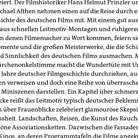
eiert. Der Filmhistoriker Hans Helmut Prinzler u
ichael Althen nehmen einen auf die Reise durch e
ichte des deutschen Films mit. Mit einem gut aus
aus schnellen Leitmotiv-Montagen und ruhigere
in denen Filmemacher zu Wort kommen, feiern si
mente und die großen Meisterwerke, die die Sch
d Sinnlichkeit des deutschen Films ausmachen. 
ärchenonkelstimme macht die Wundertüte mit U
10 Jahre deutscher Filmgeschichte durchziehen, au
en verweisen und doch eine Reihe von überrasch
n Miniszenen darstellen. Ein Kapitel über schmerz
ke reißt das Leitmotiv typisch deutscher Bekle
s über Frauenblicke zelebriert glamouröse Skeps
ssheit. Landschaften, Reisen, die Kunst des Rauch
höne Assoziationsketten. Dazwischen die Fassade
Kinos, an deren Programmtafeln die Filme angek