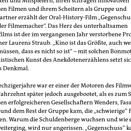
ten und Mitspielern, ihren schrägen innovativen
hen Filmen und ihrem Scheitern als Gruppe und
artner erzählt der Oral-History-Film „Gegenschu
er Filmemacher“. Das Herz des unterhaltsamen
ilms ist der im vergangenen Jahr verstorbene P
her Laurens Straub. „Kino ist das Größte, auch w
müssen, dass es nicht so ist“ – mit solchen Bonmo
listischen Kunst des Anekdotenerzählens setzt si
s Denkmal.
echzigerjahre war er einer der Motoren des Filmv
Jahrzehnt später jedoch ausgebootet, als es zum S
en erfolgreicheren Gesellschaftern Wenders, Fas
nd dem Rest der Gruppe kam, die „schwierige“ 
en. Warum die Schuldenberge wuchsen und wie 
eiterging, wird nur angerissen. „Gegenschuss“ k