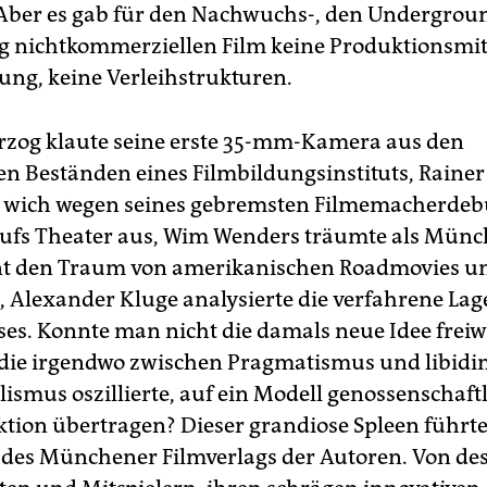
Aber es gab für den Nachwuchs-, den Undergrou
g nichtkommerziellen Film keine Produktionsmit
ung, keine Verleihstrukturen.
zog klaute seine erste 35-mm-Kamera aus den
n Beständen eines Filmbildungsinstituts, Raine
 wich wegen seines gebremsten Filmemacherdeb
ufs Theater aus, Wim Wenders träumte als Mün
nt den Traum von amerikanischen Roadmovies u
 Alexander Kluge analysierte die verfahrene Lag
s. Konnte man nicht die damals neue Idee freiwi
, die irgendwo zwischen Pragmatismus und libid
lismus oszillierte, auf ein Modell genossenschaft
tion übertragen? Dieser grandiose Spleen führte
es Münchener Filmverlags der Autoren. Von de