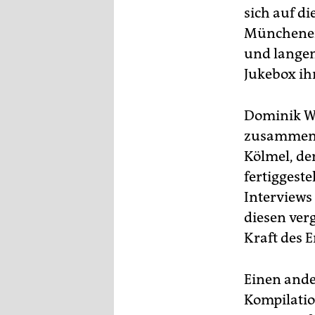
sich auf di
Münchener 
und langen
Jukebox ih
Dominik We
zusammen m
Kölmel, de
fertiggest
Interviews
diesen ver
Kraft des E
Einen ande
Kompilatio