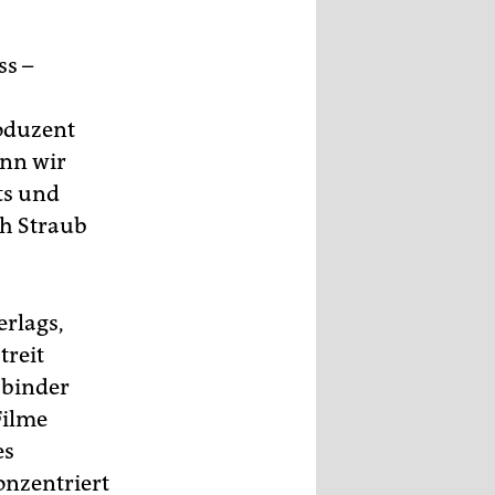
ss –
roduzent
enn wir
ts und
ch Straub
erlags,
treit
sbinder
Filme
es
onzentriert