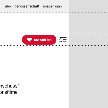
abo
genossenschaft
epaper login

taz zahl ich
taz zahl ich
enschuss“
ionsfilme