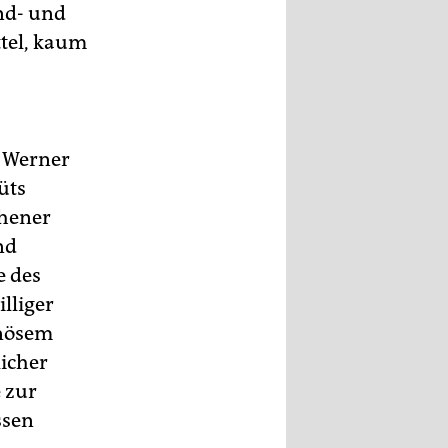
nd- und
tel, kaum
r Werner
üts
chener
nd
e des
lliger
inösem
licher
 zur
ssen