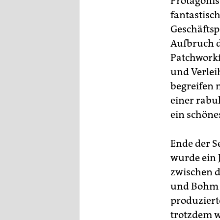
Protagonis
fantastisc
Geschäftsp
Aufbruch d
Patchworkf
und Verlei
begreifen 
einer rabu
ein schöne
Ende der S
wurde ein 
zwischen d
und Bohm u
produziert
trotzdem w