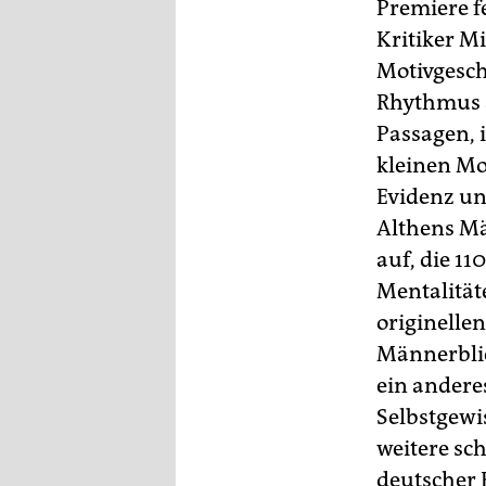
Premiere f
Kritiker M
Motivgesch
Rhythmus 
Passagen, 
kleinen Mo
Evidenz un
Althens M
auf, die 1
Mentalität
originelle
Männerblic
ein andere
Selbstgewi
weitere sc
deutscher 