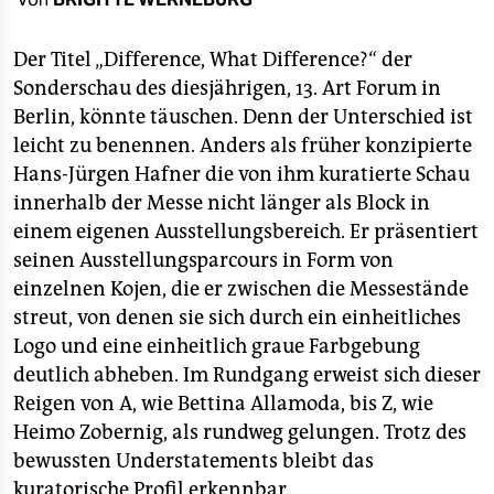
berlin
nord
Der Titel „Difference, What Difference?“ der
Sonderschau des diesjährigen, 13. Art Forum in
wahrheit
Berlin, könnte täuschen. Denn der Unterschied ist
leicht zu benennen. Anders als früher konzipierte
verlag
Hans-Jürgen Hafner die von ihm kuratierte Schau
verlag
innerhalb der Messe nicht länger als Block in
einem eigenen Ausstellungsbereich. Er präsentiert
veranstaltungen
seinen Ausstellungsparcours in Form von
shop
einzelnen Kojen, die er zwischen die Messestände
streut, von denen sie sich durch ein einheitliches
fragen & hilfe
Logo und eine einheitlich graue Farbgebung
unterstützen
deutlich abheben. Im Rundgang erweist sich dieser
Reigen von A, wie Bettina Allamoda, bis Z, wie
abo
Heimo Zobernig, als rundweg gelungen. Trotz des
genossenschaft
bewussten Understatements bleibt das
kuratorische Profil erkennbar.