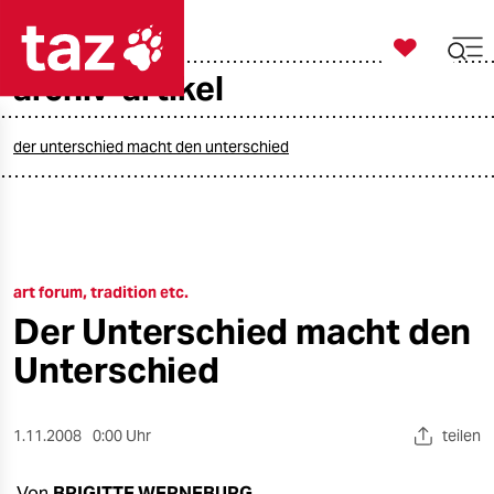

taz zahl ich
archiv-artikel

taz zahl ich
taz zahl ich
der unterschied macht den unterschied
themen
politik
art forum, tradition etc.
öko
Der Unterschied macht den
gesellschaft
Unterschied
kultur
1.11.2008
0:00 Uhr
teilen
sport
Von
BRIGITTE WERNEBURG