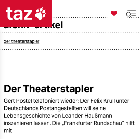

taz zahl ich
archiv-artikel

taz zahl ich
taz zahl ich
der theaterstapler
themen
politik
öko
Der Theaterstapler
gesellschaft
Gert Postel telefoniert wieder: Der Felix Krull unter
Deutschlands Postangestellten will seine
kultur
Lebensgeschichte von Leander Haußmann
inszenieren lassen. Die „Frankfurter Rundschau“ hilft
sport
mit