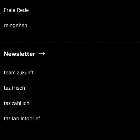
Freie Rede
reingehen
Newsletter
team zukunft
taz frisch
taz zahl ich
taz lab Infobrief