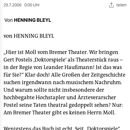
berlin
29.7.2006
0:00 Uhr
teilen
nord
Von
HENNING BLEYL
wahrheit
von
HENNING BLEYL
verlag
verlag
„Hier ist Moll vom Bremer Theater. Wir bringen
Gert Postels ,Doktorspiele‘ als Theaterstück raus –
veranstaltungen
in der Regie von Leander Haußmann! Ist das was
shop
für Sie?“ Klar doch! Alle Großen der Zeitgeschichte
suchen irgendwann nach musischem Nachruhm.
fragen & hilfe
Und warum sollte nicht insbesondere der
unterstützen
hochbegabte Hochstapler und Ärzteverarscher
Postel seine Taten theatral gedoppelt sehen? Nur:
abo
Am Bremer Theater gibt es keinen Herrn Moll.
genossenschaft
Wenigstens das Buch ist echt. Seit „Doktorspiele“