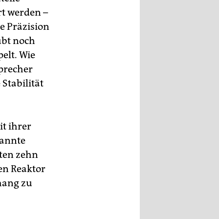
rt werden –
e Präzision
ubt noch
elt. Wie
precher
 Stabilität
t ihrer
nannte
sten zehn
en Reaktor
hang zu