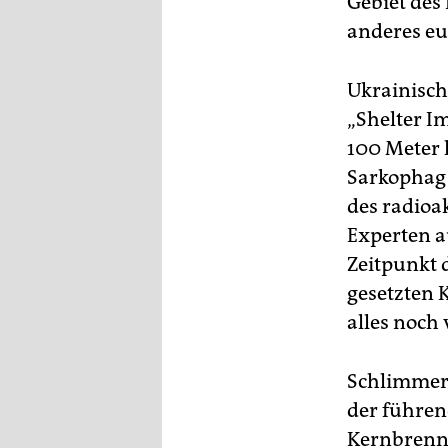
Gebiet des
anderes e
Ukrainisch
„Shelter I
100 Meter 
Sarkophag 
des radioa
Experten a
Zeitpunkt 
gesetzten K
alles noch
Schlimmer 
der führen
Kernbrenns