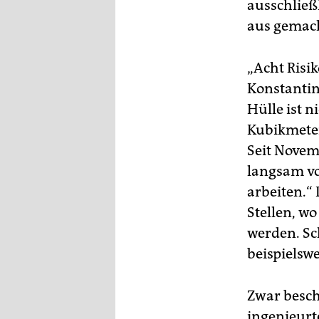
ausschließ
aus gemac
„Acht Risik
Konstantin
Hülle ist n
Kubikmeter
Seit Novemb
langsam vo
arbeiten.“ 
Stellen, w
werden. Sc
beispielswe
Zwar besch
ingenieurt