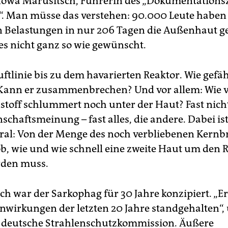
nowa Marusitsch, Führerin des „Dokumentation
. Man müsse das verstehen: 90.000 Leute haben
 Belastungen in nur 206 Tagen die Außenhaut g
es nicht ganz so wie gewünscht.
ftlinie bis zu dem havarierten Reaktor. Wie gefähr
Kann er zusammenbrechen? Und vor allem: Wie v
toff schlummert noch unter der Haut? Fast nichts
schaftsmeinung – fast alles, die andere. Dabei ist
ral: Von der Menge des noch verbliebenen Kernb
ob, wie und wie schnell eine zweite Haut um den 
rden muss.
ch war der Sarkophag für 30 Jahre konzipiert. „Er
nwirkungen der letzten 20 Jahre standgehalten“, u
e deutsche Strahlenschutzkommission. Äußere