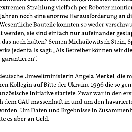
extremen Strahlung vielfach per Roboter montie
 Jahren noch eine enorme Herausforderung an di
 Wesentliche Bauteile konnten so weder verschra
t werden, sie sind einfach nur aufeinander gestap
 das noch halten? Semen Michailowitsch Stein, S
rks jedenfalls sagt: „Als Betreiber können wir die
 garantieren“.
 deutsche Umweltministerin Angela Merkel, die mi
hen Kollegin auf Bitte der Ukraine 1996 die so ge
nzösische Initiative startete. Zwar war in den er
h dem GAU massenhaft in und um den havariert
 worden. Um Daten und Ergebnisse in Zusammen
lte es aber an Geld.