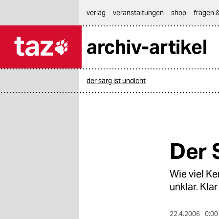
hautnavigation anspringen
hauptinhalt anspringen
footer anspringen
verlag
veranstaltungen
shop
fragen &
archiv-artikel

taz zahl ich
taz zahl ich
der sarg ist undicht
themen
politik
öko
Der 
gesellschaft
Wie viel Ke
kultur
unklar. Klar
sport
22.4.2006
0:00