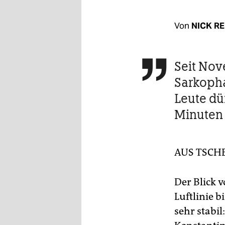
berlin
nord
Von
NICK R
wahrheit
Seit Nov

verlag
Sarkopha
verlag
Leute dü
veranstaltungen
Minuten 
shop
fragen & hilfe
AUS TSCH
unterstützen
Der Blick v
abo
Luftlinie b
genossenschaft
sehr stabil