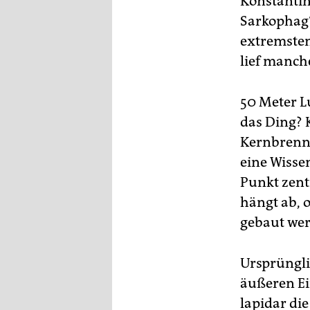
Konstanti
epaper login
Sarkophag“
extremsten
lief manch
50 Meter Lu
das Ding? 
Kernbrenns
eine Wissen
Punkt zent
hängt ab, 
gebaut we
Ursprüngli
äußeren Ei
lapidar di