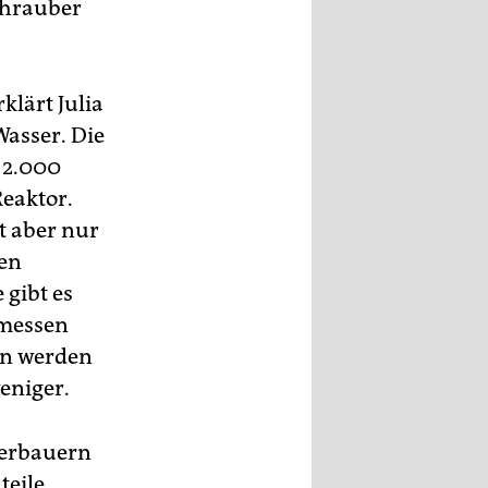
chrauber
klärt Julia
asser. Die
u 2.000
eaktor.
t aber nur
ten
 gibt es
emessen
lin werden
weniger.
gerbauern
teile