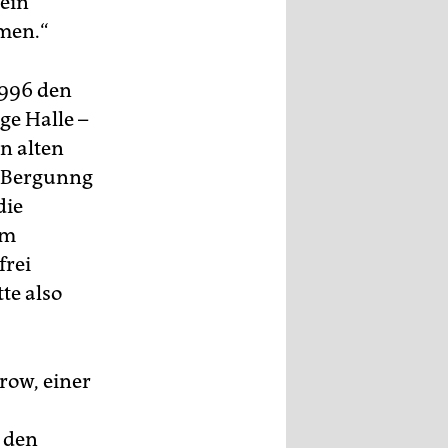
 ein
men.“
1996 den
ge Halle –
n alten
e Bergunng
die
um
frei
te also
row, einer
 den