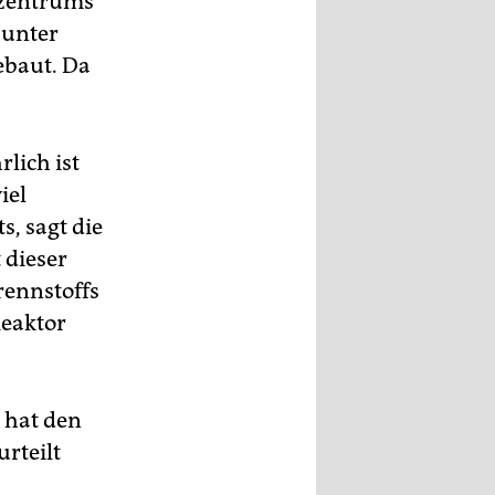
szentrums
 unter
ebaut. Da
lich ist
iel
, sagt die
 dieser
rennstoffs
Reaktor
 hat den
rteilt