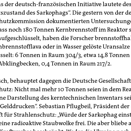
s der deutsch-französischen Initiative lautete de
tszustand des Sarkophags“. Die gestern von der 
chutzkommission dokumentierten Untersuchung
ass noch 180 Tonnen Kernbrennstoff im Reaktor s
 aufgeschlüsselt, haben die Forscher brennstoffha
nbrennstofflava oder in Wasser gelöste Uransalze
sselt: 6 Tonnen in Raum 304/3, etwa 14,8 Tonnen
Abklingbecken, 0,4 Tonnen in Raum 217/2.
sch, behauptet dagegen die Deutsche Gesellschaft
hutz: Nicht mal mehr 10 Tonnen seien in dem Rea
ne Darstellung des kerntechnischen Inventars sei
Gelddrucken“. Sebastian Pflugbeil, Präsident de
ft für Strahlenschutz: „Würde der Sarkophag eins
ine radioaktive Staubwolke frei. Die aber bliebe 