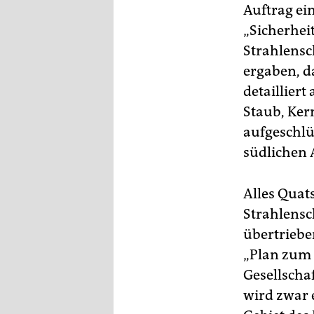
Auftrag ein
„Sicherhei
Strahlens
ergaben, d
detailliert
Staub, Ker
aufgeschlü
südlichen 
Alles Quat
Strahlensc
übertriebe
„Plan zum 
Gesellscha
wird zwar e