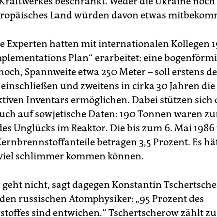
 Kraftwerkes beschränkt. Weder die Ukraine noch
uropäisches Land würden davon etwas mitbekom
e Experten hatten mit internationalen Kollegen 
mplementations Plan“ erarbeitet: eine bogenförmi
hoch, Spannweite etwa 250 Meter – soll erstens de
einschließen und zweitens in cirka 30 Jahren di
ktiven Inventars ermöglichen. Dabei stützen sich 
uch auf sowjetische Daten: 190 Tonnen waren z
des Unglücks im Reaktor. Die bis zum 6. Mai 1986 
ernbrennstoffanteile betragen 3,5 Prozent. Es hät
 viel schlimmer kommen können.
geht nicht, sagt dagegen Konstantin Tschertsche
den russischen Atomphysiker: „95 Prozent des
toffes sind entwichen.“ Tschertscherow zählt zu