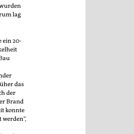
0 wurden
trum lag
 ein 20-
kelheit
 Bau
ander
rüher das
ch der
der Brand
eit konnte
t werden“,