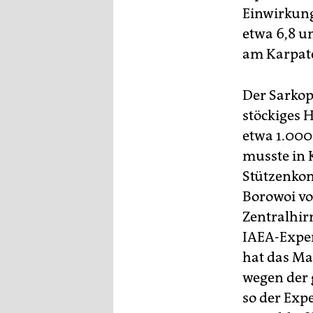
Einwirkung
etwa 6,8 u
am Karpat
Der Sarkop
stöckiges 
etwa 1.000
musste in 
Stützenkon
Borowoi vo
Zentralhir
IAEA-Exper
hat das Mat
wegen der 
so der Exp