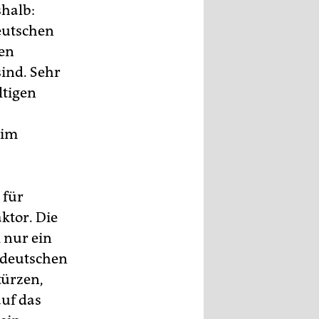
shalb:
deutschen
en
ind. Sehr
ltigen
 im
 für
ktor. Die
 nur ein
r deutschen
türzen,
auf das