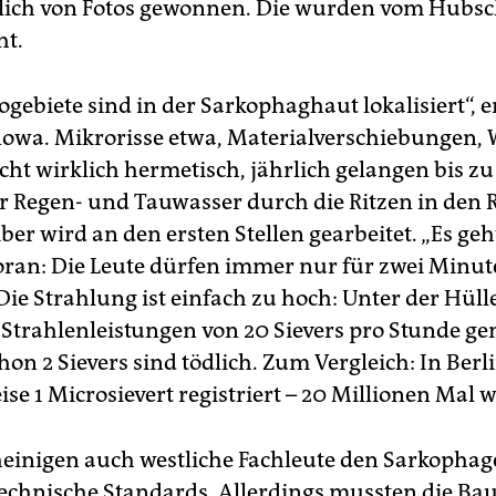
lich von Fotos gewonnen. Die wurden vom Hubs
ht.
ogebiete sind in der Sarkophaghaut lokalisiert“, er
owa. Mikrorisse etwa, Materialverschiebungen, W
icht wirklich hermetisch, jährlich gelangen bis z
 Regen- und Tauwasser durch die Ritzen in den R
er wird an den ersten Stellen gearbeitet. „Es geh
ran: Die Leute dürfen immer nur für zwei Minu
Die Strahlung ist einfach zu hoch: Unter der Hülle
o Strahlenleistungen von 20 Sievers pro Stunde g
hon 2 Sievers sind tödlich. Zum Vergleich: In Ber
ise 1 Microsievert registriert – 20 Millionen Mal 
einigen auch westliche Fachleute den Sarkopha
echnische Standards. Allerdings mussten die Bau