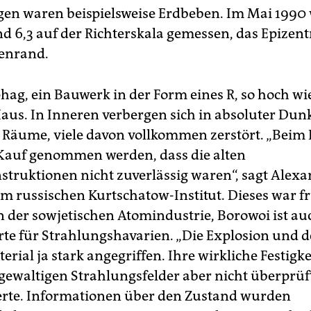
en waren beispielsweise Erdbeben. Im Mai 199
nd 6,3 auf der Richterskala gemessen, das Epizen
enrand.
hag, ein Bauwerk in der Form eines R, so hoch wie
Haus. In Inneren verbergen sich in absoluter Dun
 Räume, viele davon vollkommen zerstört. „Beim
Kauf genommen werden, dass die alten
struktionen nicht zuverlässig waren“, sagt Alex
m russischen Kurtschatow-Institut. Dieses war f
n der sowjetischen Atomindustrie, Borowoi ist au
te für Strahlungshavarien. „Die Explosion und 
erial ja stark angegriffen. Ihre wirkliche Festigk
gewaltigen Strahlungsfelder aber nicht überprüf
erte. Informationen über den Zustand wurden