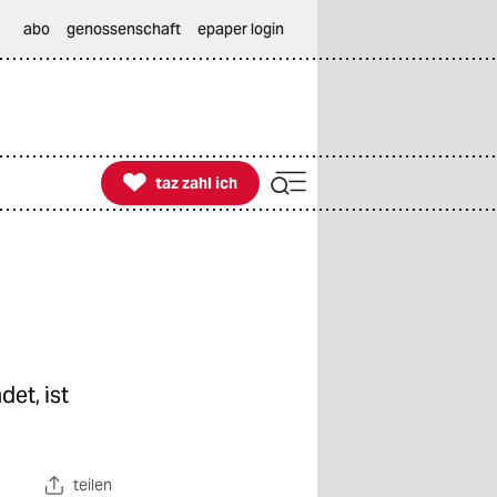
abo
genossenschaft
epaper login

taz zahl ich
taz zahl ich
det, ist
teilen