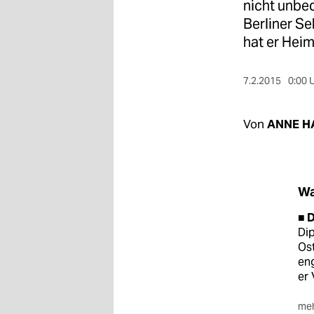
berlin
nicht unbed
Berliner S
nord
hat er Hei
wahrheit
7.2.2015
0:00 
verlag
verlag
Von
ANNE H
veranstaltungen
shop
Wa
fragen & hilfe
■ 
unterstützen
Dip
Ost
eng
abo
er 
genossenschaft
meh