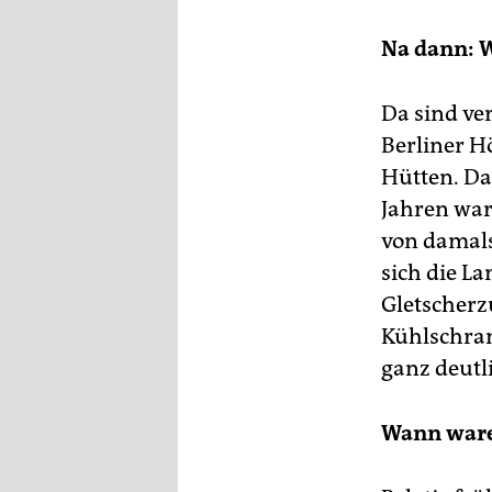
Na dann: W
Da sind ve
Berliner H
Hütten. Da
Jahren war
von damals 
sich die La
Gletscherz
Kühlschran
ganz deutl
Wann ware