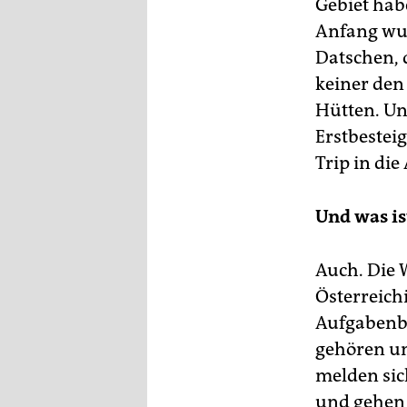
Gebiet hab
Anfang wur
Datschen, 
keiner den
Hütten. Un
Erstbesteig
Trip in di
Und was i
Auch. Die 
Österreichi
Aufgabenbe
gehören un
melden sic
und gehen 