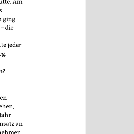
ütte. Am
s
h ging
– die
tte jeder
eg.
n?
ren
ehen,
Jahr
insatz an
ernehmen