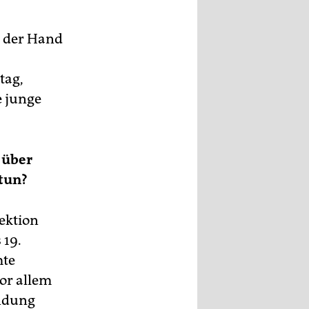
n der Hand
tag,
e junge
 über
 tun?
ektion
 19.
mte
vor allem
indung