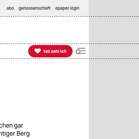
abo
genossenschaft
epaper login

taz zahl ich
taz zahl ich
lchen gar
htiger Berg