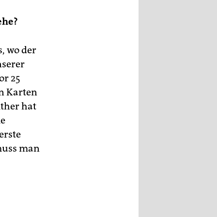
ehe?
, wo der
nserer
or 25
en Karten
ither hat
ie
erste
 muss man