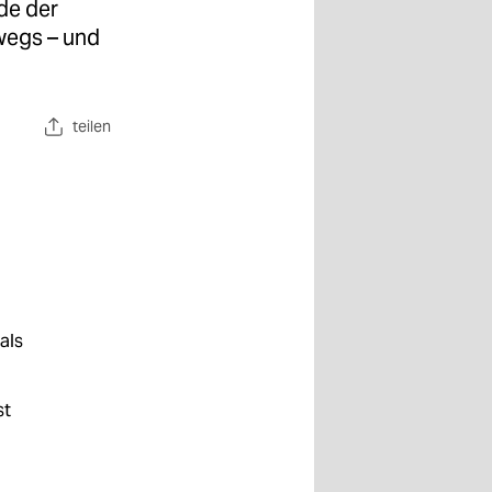
de der
wegs – und
teilen
als
st