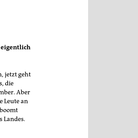
69.
 eigentlich
le
t
.
 jetzt geht
, die
ember. Aber
e Leute an
n boomt
es Landes.