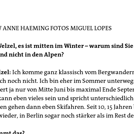
er Verein:
Gegründet wurde die Berliner Sektion des DAV 18
 sechs Berghütten, die die Berliner betreuen, liegen in
erreich, im Zillertal und im Ötztal. Das 2013 eröffnete
tterzentrum des DAV liegt hinterm Hauptbahnhof in der
W
ANNE HAEMING
FOTOS
MIGUEL LOPES
dlitzstraße 1H.
www.dav-berlin.de
ie Alpen:
Die Berliner Spitze (auch bekannt als III. Hornspitze)
Welzel, es ist mitten im Winter – warum sind Sie
gt in Tirol, kurz vor der Grenze nach Italien. Von der Kletterhal
Hauptbahnhof ist sie etwa 750 Kilometer entfernt. Wer
und nicht in den Alpen?
wandern will, braucht 150 Stunden, muss aber dafür laut
utenplaner auf der B15 laufen. Auf dem Weg nach oben nimm
 dann den „Berliner Höhenweg“ an der Berliner Hütte vorbei
zel:
Ich komme ganz klassisch vom Bergwandern,
ich noch nicht. Ich bin eher im Sommer unterwegs
ert ja nur von Mitte Juni bis maximal Ende Sept
kann eben vieles sein und spricht unterschiedlich
ren gehen dann eben Skifahren. Seit 10, 15 Jahre
ieder, in Berlin sogar noch stärker als im Rest d
mmt das?