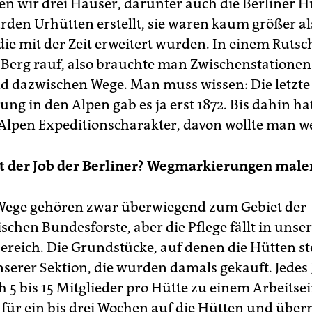
en wir drei Häuser, darunter auch die Berliner H
den Urhütten erstellt, sie waren kaum größer al
die mit der Zeit erweitert wurden. In einem Rutsc
 Berg rauf, also brauchte man Zwischenstationen 
d dazwischen Wege. Man muss wissen: Die letzte
ung in den Alpen gab es ja erst 1872. Bis dahin ha
e Alpen Expeditionscharakter, davon wollte man w
st der Job der Berliner? Wegmarkierungen male
Wege gehören zwar überwiegend zum Gebiet der
schen Bundesforste, aber die Pflege fällt in unse
reich. Die Grundstücke, auf denen die Hütten st
serer Sektion, die wurden damals gekauft. Jedes 
h 5 bis 15 Mitglieder pro Hütte zu einem Arbeitse
für ein bis drei Wochen auf die Hütten und üb