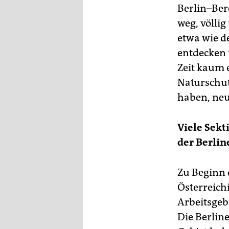
Berlin–Ber
weg, völli
etwa wie d
entdecken 
Zeit kaum e
Naturschutz
haben, neu
Viele Sekt
der Berlin
Zu Beginn 
Österreich
Arbeitsgeb
Die Berline