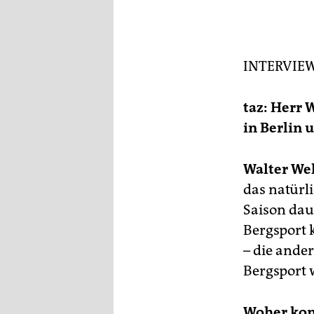
epaper login
■ D
Die
Öst
Kle
INTERVIE
Sey
■ D
taz: Herr 
lie
am 
in Berlin 
hin
Ro
man
Walter Wel
das natürl
Saison dau
Bergsport 
– die ande
Bergsport w
Woher ko