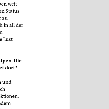
ben weit
en Status
r zu
 in all der
in
e Lust
Alpen. Die
et dort?
n und
uch
ektionen.
jedem