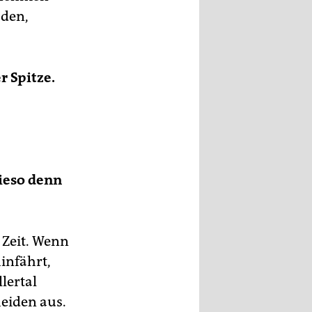
aden,
r Spitze.
Wieso denn
 Zeit. Wenn
infährt,
lertal
heiden aus.