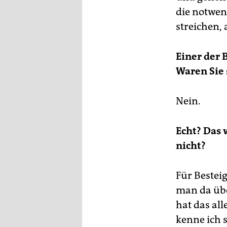
die notwen
streichen, 
Einer der 
Waren Sie 
Nein.
Echt? Das 
nicht?
Für Bestei
man da übe
hat das all
kenne ich s