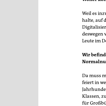
Weil es in
halte, auf
Digitalisi
deswegen v
Leute im D
Wir befind
Normalnull
Da muss ma
feiert in w
Jahrhunder
Klassen, z
für Großbü