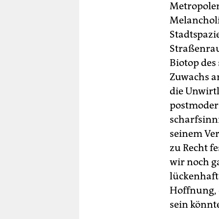
berlin
Metropolen
Melancholi
nord
Stadtspazi
wahrheit
Straßenrau
Biotop des
verlag
Zuwachs an
verlag
die Unwirt
postmodern
veranstaltungen
scharfsinn
shop
seinem Vers
fragen & hilfe
zu Recht fe
wir noch g
unterstützen
lückenhafte
abo
Hoffnung, 
genossenschaft
sein könnt