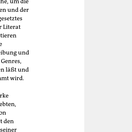
che, um die
en und der
esetztes
 Literat
tieren
e
reibung und
 Genres,
en läßt und
mmt wird.
arke
ebten,
von
et den
seiner