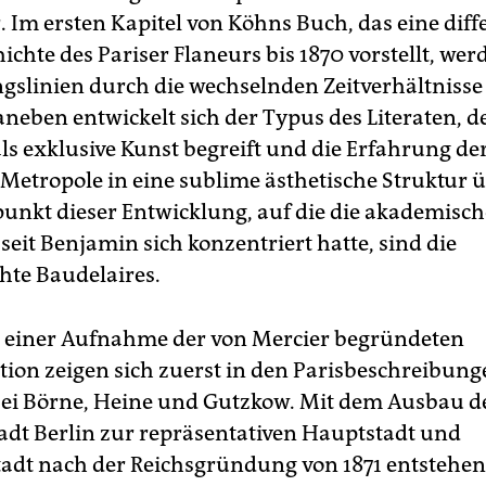
. Im ersten Kapitel von Köhns Buch, das eine diff
ichte des Pariser Flaneurs bis 1870 vorstellt, wer
gslinien durch die wechselnden Zeitverhältniss
aneben entwickelt sich der Typus des Literaten, d
als exklusive Kunst begreift und die Erfahrung de
etropole in eine sublime ästhetische Struktur ü
punkt dieser Entwicklung, auf die die akademisch
eit Benjamin sich konzentriert hatte, sind die
hte Baudelaires.
 einer Aufnahme der von Mercier begründeten
tion zeigen sich zuerst in den Parisbeschreibung
ei Börne, Heine und Gutzkow. Mit dem Ausbau d
adt Berlin zur repräsentativen Hauptstadt und
tadt nach der Reichsgründung von 1871 entstehen