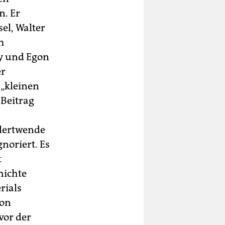
. Er
el, Walter
m
ky und Egon
er
 „kleinen
 Beitrag
dertwende
noriert. Es
t
hichte
rials
von
 vor der