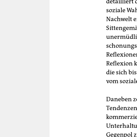
detaillier
soziale Wa
Nachwelt e
Sittengemä
unermüdlic
schonungsl
Reflexione
Reflexion 
die sich bi
vom sozial
Daneben ze
Tendenzen 
kommerziel
Unterhaltu
Gegenpol z