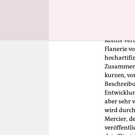
sehr viel 
des Flaneu
Theoriepro
Köhns Verd
Flanerie v
hochartifi
Zusammenha
kurzen, vo
Beschreibu
Entwicklun
aber sehr v
wird durch
Mercier, de
veröffentli