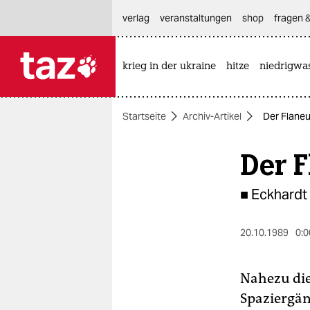
hautnavigation anspringen
hauptinhalt anspringen
footer anspringen
verlag
veranstaltungen
shop
fragen &
krieg in der ukraine
hitze
niedrigwa

taz zahl ich
taz zahl ich
Startseite
Archiv-Artikel
Der Flaneu
themen
Der F
politik
öko
■ Eckhardt
gesellschaft
20.10.1989
0:0
kultur
Nahezu die
sport
Spaziergän