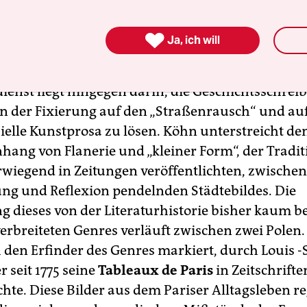
tiefere Anregungen zum Verständnis der Rausch
rs als Köhn, auch wenn das ihm aufgebürdete

Ja, ich will
gramm seine historischen Konturen eher verwis
ienst liegt hingegen darin, die Geschichtsschrei
on der Fixierung auf den „Straßenrausch“ und auf
zielle Kunstprosa zu lösen. Köhn unterstreicht de
ng von Flanerie und „kleiner Form“, der Tradit
rwiegend in Zeitungen veröffentlichten, zwischen
ng und Reflexion pendelnden Städtebildes. Die
g dieses von der Literaturhistorie bisher kaum b
erbreiteten Genres verläuft zwischen zwei Polen. 
 den Erfinder des Genres markiert, durch Louis -
r seit 1775 seine
Tableaux de Paris
in Zeitschrifte
chte. Diese Bilder aus dem Pariser Alltagsleben re