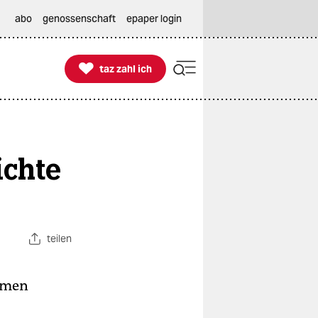
abo
genossenschaft
epaper login

taz zahl ich
taz zahl ich
ichte
teilen
samen