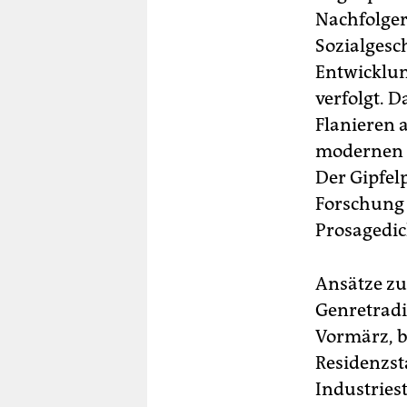
Nachfolger
Sozialgesch
Entwicklun
verfolgt. D
Flanieren 
modernen M
Der Gipfel
Forschung s
Prosagedic
Ansätze zu
Genretradi
Vormärz, b
Residenzst
Industries