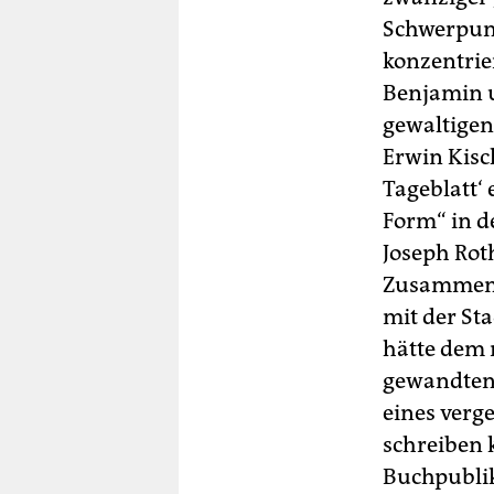
Schwerpun
konzentrier
Benjamin u
gewaltigen
Erwin Kisc
Tageblatt‘ 
Form“ in d
Joseph Rot
Zusamment
mit der Sta
hätte dem 
gewandten 
eines verge
schreiben 
Buchpublika