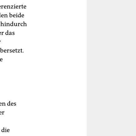
erenzierte
den beide
e hindurch
er das
r
bersetzt.
e
en des
er
 die