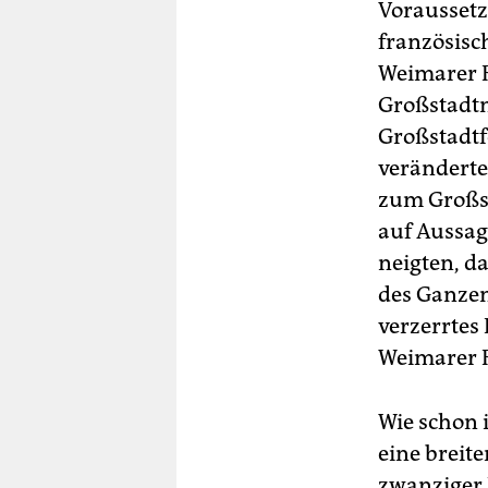
Voraussetz
französisch
Weimarer R
Großstadtm
Großstadtf
veränderte
zum Großst
auf Aussag
neigten, d
des Ganzen
verzerrtes 
Weimarer 
Wie schon 
eine breite
zwanziger 