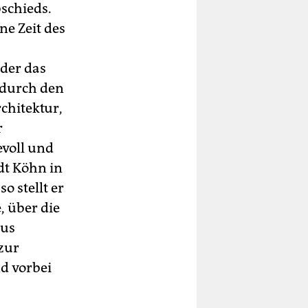
schieds.
ne Zeit des
 der das
 durch den
chitektur,
r
evoll und
dt Köhn in
o stellt er
, über die
aus
 zur
d vorbei