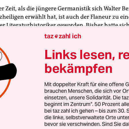
er Zeit, als die jüngere Germanistik sich Walter 
heiligen erwählt hat, ist auch der Flaneur zu ein
er Literaturhistoriker geworden. Bisher hatte sich
icht in größeren monographischen Veröffentlic
taz
zahl ich

hlagen. Erst 1988 erschien Rüdiger Severins Disse
Links lesen, r
n des Flaneurs in deutschsprachiger Prosa,
der
 zukünftig vorziehen wird, da es über die größe
bekämpfen
 Tiefenschärfe verfügt. Zu erwähnen ist ferner ei
r Voss, der in dem ebenfalls 1988 von Klaus Sche
ebenen Sammelband mit dem Titel
Die Unwirkli
Mit doppelter Kraft für eine offene G
brauchen Menschen, die sich vor O
alten ist. Die Erfahrung des „Straßenrausches“, a
einsetzen, unsere Solidarität. Die ta
Köhns Buch verweist, führt Voss auf ein anthropol
beginnt im Zentrum“. 50 Prozent a
des Bedürfnis nach ungeregelter Verausgabung
bei taz zahl ich gehen – bis zum 30
ung mit der Umwelt zurück, das sich unter Bed
die linke, selbstverwaltete Orte unte
bevor sie verschwinden. Sind Sie da
e exemplarisch im Flaneur verkörpert. Damit gib