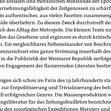
t die sozialen und moralischen Mißstände der Epo
hrnehmungsfähigkeit der Zeitgenossen zu schärf
in authentisches, aus vielen Facetten zusammeng
lde überliefern. Zu diesem Zweck durchstreift der
h den Alltag der Metropole. Die kleinen Texte no
os das Gesehene und ergänzen es durch kritisch
n. Ein vergleichbares Nebeneinander von Besch
kennzeichnet eine ganze Strömung innerhalb des
s in die Publizistik der Weimarer Republik verfolg
en Engagement der flanierenden Literaten besti
igen sich schon im Paris des 19.Jahrhunderts st
zur Entpolitisierung und Trivialisierung des beli
l erfolgreichen Genres. Die Massenproduktion 
ngsliteratur für das Zeitungsfeuilleton bezeichn
u den soziologischen Expeditionen Merciers und 