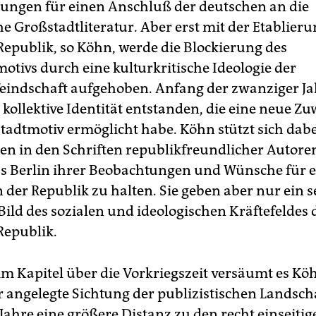
ungen für einen Anschluß der deutschen an die
e Großstadtliteratur. Aber erst mit der Etablieru
epublik, so Köhn, werde die Blockierung des
otivs durch eine kulturkritische Ideologie der
eindschaft aufgehoben. Anfang der zwanziger Jah
 kollektive Identität entstanden, die eine neue 
adtmotiv ermöglicht habe. Köhn stützt sich dabe
en in den Schriften republikfreundlicher Autoren
as Berlin ihrer Beobachtungen und Wünsche für 
 der Republik zu halten. Sie geben aber nur ein 
Bild des sozialen und ideologischen Kräftefeldes 
Republik.
im Kapitel über die Vorkriegszeit versäumt es Kö
r angelegte Sichtung der publizistischen Landsch
Jahre eine größere Distanz zu den recht einseitig