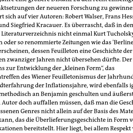
ktsetzungen der neueren Forschung zu gewinnen
t sich auf vier Autoren: Robert Walser, Frans Hess
nd Siegfried Kracauer. Es überrascht, daß in de
 Literaturverzeichnis nicht einmal Kurt Tuchols
h oder so renommierte Zeitungen wie das 'Berlin
erscheinen, dessen Feuilleton eine Geschichte der
en zwanziger Jahren nicht übersehen dürfte. Der
hs zur Entwicklung der „kleinen Form“, das
reffen des Wiener Feuilletonismus der Jahrhun
dterfahrung der Inflationsjahre, wird ebenfalls ig
methodisch an Benjamin geschulten und äußers
Autor doch auffallen müssen, daß man die Gesc
ssenen Genres nicht allein auf der Basis des Mate
kann, das die Überlieferungsgeschichte in Form 
tionen bereitstellt. Hier liegt, bei allem Respekt