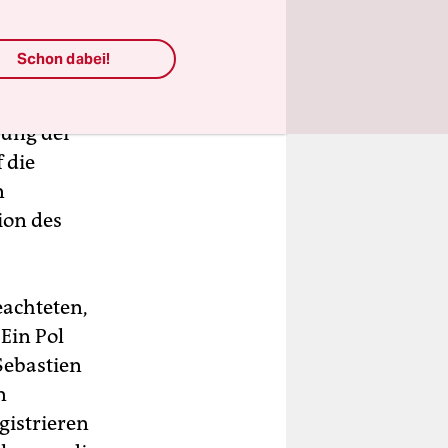
erfahrungen
Schon dabei!
cht.
bung der
 die
n
ion des
eachteten,
Ein Pol
Sebastien
n
gistrieren