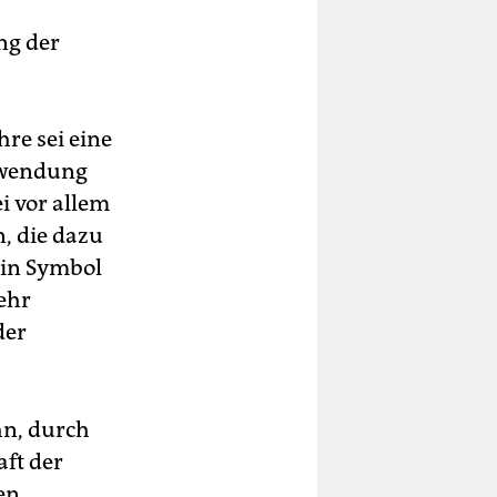
ng der
re sei eine
Zuwendung
i vor allem
, die dazu
ein Symbol
sehr
der
hn, durch
aft der
en