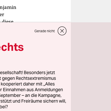
Benjamin
er
 diese
hungen
Gerade nicht
rtation
echts
 man
re
n Aufsatz
rpe
chkeit der
esellschaft! Besonders jetzt
rt gegen Rechtsextremismus
uf die der
z kooperiert daher mit „Alles
ogisch zu
ller Einnahmen aus Anmeldungen
 und
. September – an die Kampagne,
ingungen
rstützt und Freiräume sichern will,
bei?
t Voss