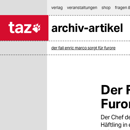
hautnavigation anspringen
hauptinhalt anspringen
footer anspringen
verlag
veranstaltungen
shop
fragen &
archiv-artikel

taz zahl ich
taz zahl ich
der fall enric marco sorgt für furore
themen
politik
öko
Der 
gesellschaft
Furo
kultur
Der Chef d
sport
Häftling in