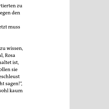
tierten zu
gegen den
etzt muss
 zu wissen,
l, Rosa
ltet ist,
llen sie
eschleust
t sagen!“,
 wohl kaum