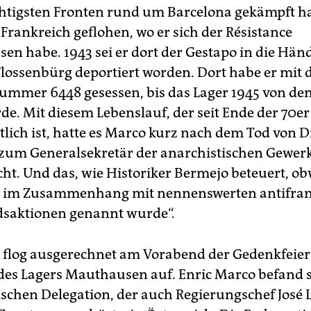
htigsten Fronten rund um Barcelona gekämpft ha
 Frankreich geflohen, wo er sich der Résistance
en habe. 1943 sei er dort der Gestapo in die Hän
lossenbürg deportiert worden. Dort habe er mit 
ummer 6448 gesessen, bis das Lager 1945 von den 
de. Mit diesem Lebenslauf, der seit Ende der 70er 
tlich ist, hatte es Marco kurz nach dem Tod von D
 zum Generalsekretär der anarchistischen Gewer
ht. Und das, wie Historiker Bermejo beteuert, o
e im Zusammenhang mit nennenswerten antifran
saktionen genannt wurde“.
 flog ausgerechnet am Vorabend der Gedenkfeier
des Lagers Mauthausen auf. Enric Marco befand s
ischen Delegation, der auch Regierungschef José 