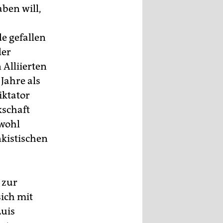
ben will,
de gefallen
der
Alliierten
Jahre als
iktator
kschaft
bwohl
kistischen
 zur
ich mit
Luis