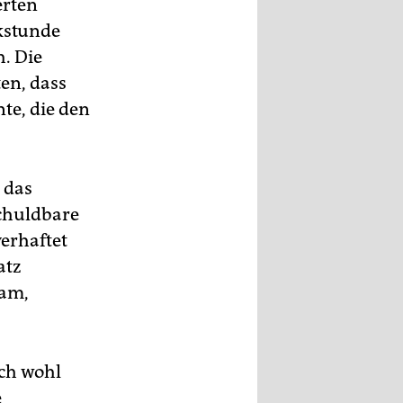
erten
kstunde
h. Die
en, dass
te, die den
 das
schuldbare
verhaftet
atz
kam,
ich wohl
e