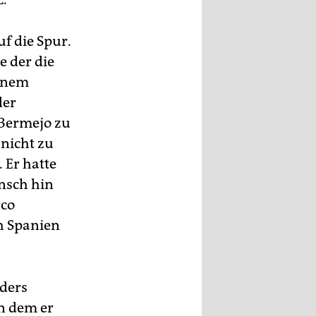
f die Spur.
e der die
einem
der
Bermejo zu
 nicht zu
 Er hatte
unsch hin
rco
ch Spanien
nders
n dem er