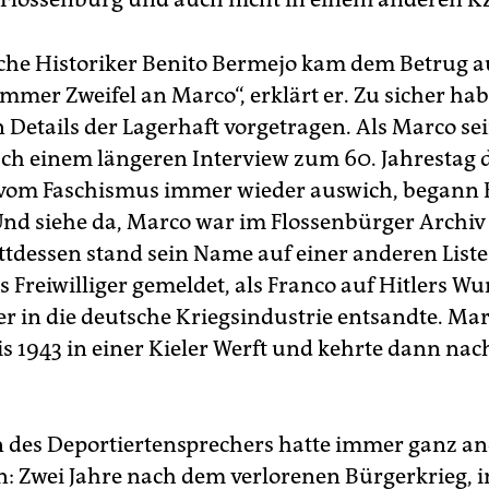
che Historiker Benito Bermejo kam dem Betrug au
immer Zweifel an Marco“, erklärt er. Zu sicher hab
Details der Lagerhaft vorgetragen. Als Marco s
h einem längeren Interview zum 60. Jahrestag 
 vom Faschismus immer wieder auswich, begann 
Und siehe da, Marco war im Flossenbürger Archiv
ttdessen stand sein Name auf einer anderen Liste.
ls Freiwilliger gemeldet, als Franco auf Hitlers W
er in die deutsche Kriegsindustrie entsandte. Ma
bis 1943 in einer Kieler Werft und kehrte dann na
n des Deportiertensprechers hatte immer ganz a
: Zwei Jahre nach dem verlorenen Bürgerkrieg, i