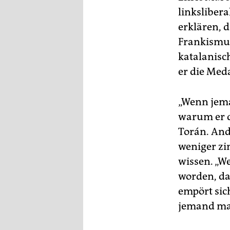
linkslibera
erklären, 
Frankismu
katalanisc
er die Med
„Wenn jema
warum er da
Torán. And
weniger zi
wissen. „W
worden, da
empört sic
jemand m