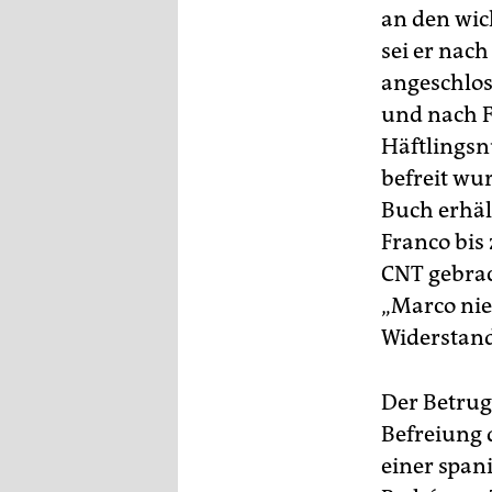
an den wic
sei er nach
angeschloss
und nach F
Häftlingsn
befreit wur
Buch erhäl
Franco bis
CNT gebrac
„Marco ni
Widerstand
Der Betrug
Befreiung 
einer span