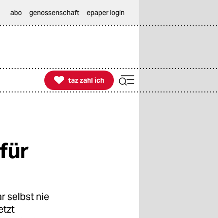
abo
genossenschaft
epaper login

taz zahl ich
taz zahl ich
für
 selbst nie
etzt