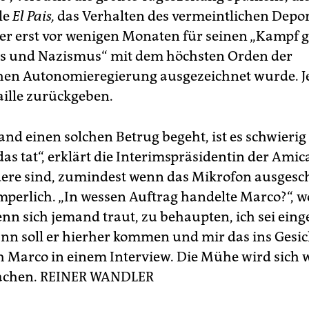
le
El Pais,
das Verhalten des vermeintlichen Depor
der erst vor wenigen Monaten für seinen „Kampf 
s und Nazismus“ mit dem höchsten Orden der
hen Autonomieregierung ausgezeichnet wurde. J
aille zurückgeben.
nd einen solchen Betrug begeht, ist es schwierig
s tat“, erklärt die Interimspräsidentin der Amica
ere sind, zumindest wenn das Mikrofon ausgescha
mperlich. „In wessen Auftrag handelte Marco?“, wo
enn sich jemand traut, zu behaupten, ich sei eing
nn soll er hierher kommen und mir das ins Gesich
h Marco in einem Interview. Die Mühe wird sich
achen.
REINER WANDLER