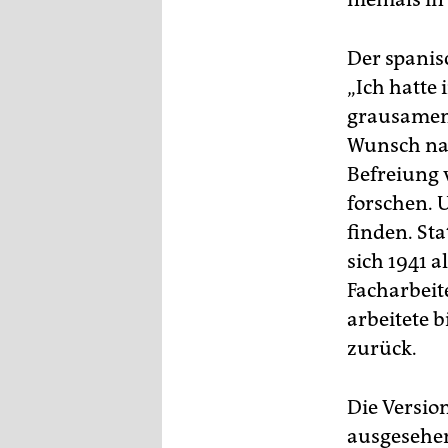
epaper login
Der spanis
„Ich hatte 
grausamen 
Wunsch nac
Befreiung
forschen. 
finden. Sta
sich 1941 a
Facharbeit
arbeitete 
zurück.
Die Versio
ausgesehen