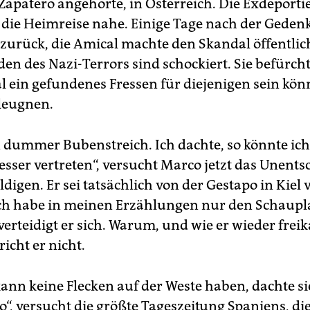
Zapatero angehörte, in Österreich. Die Exdeporti
 die Heimreise nahe. Einige Tage nach der Geden
 zurück, die Amical machte den Skandal öffentlic
en des Nazi-Terrors sind schockiert. Sie befürcht
l ein gefundenes Fressen für diejenigen sein könn
leugnen.
n dummer Bubenstreich. Ich dachte, so könnte ich
esser vertreten“, versucht Marco jetzt das Unent
digen. Er sei tatsächlich von der Gestapo in Kiel 
ch habe in meinen Erzählungen nur den Schaupl
verteidigt er sich. Warum, und wie er wieder frei
icht er nicht.
kann keine Flecken auf der Weste haben, dachte s
o“, versucht die größte Tageszeitung Spaniens, di