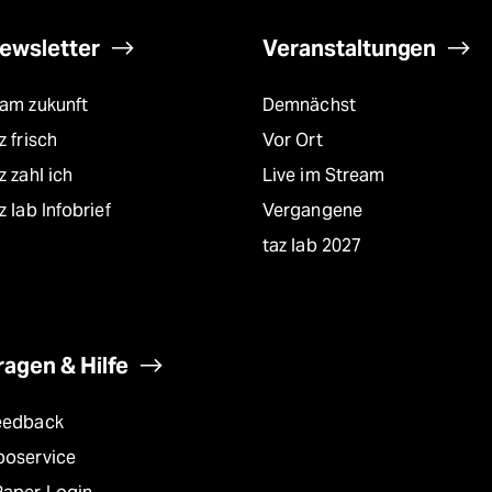
ewsletter
Veranstaltungen
eam zukunft
Demnächst
z frisch
Vor Ort
z zahl ich
Live im Stream
z lab Infobrief
Vergangene
taz lab 2027
ragen & Hilfe
eedback
boservice