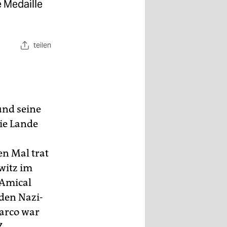
e Medaille
teilen
und seine
die Lande
en Mal trat
witz im
 Amical
den Nazi-
Marco war
Z.