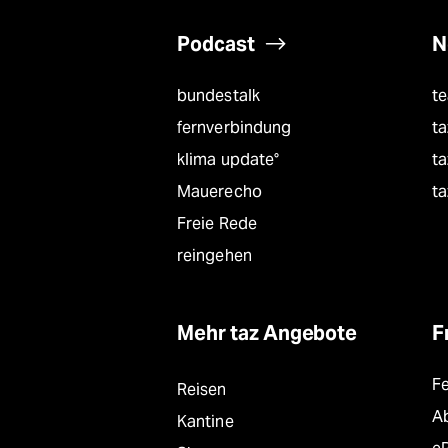
Podcast
N
bundestalk
t
fernverbindung
ta
klima update°
ta
Mauerecho
ta
Freie Rede
reingehen
Mehr taz Angebote
F
F
Reisen
A
Kantine