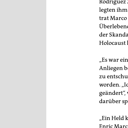
Rodríguez 
legten ihm
trat Marco
Überlebend
der Skanda
Holocaust 
„Es war ei
Anliegen b
zu entschul
worden. „I
geändert“, 
darüber spr
„Ein Held 
Enric Marc