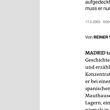
berlin
aufgedeckt.
muss er nu
nord
wahrheit
17.5.2005
0:00
verlag
Von
REINER
verlag
MADRID
t
veranstaltungen
Geschichte.
shop
und erzähl
fragen & hilfe
Konzentrat
er bei ein
unterstützen
spanischen
abo
Mauthausen
genossenschaft
Lagern, ein
niemals in