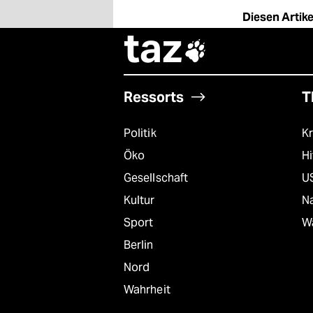
Diesen Artikel
taz

Ressorts
T
Politik
Kr
Öko
Hi
Gesellschaft
U
Kultur
Na
Sport
W
Berlin
Nord
Wahrheit