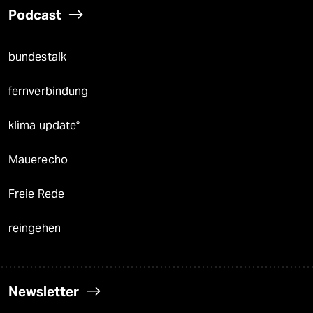
Podcast
bundestalk
fernverbindung
klima update°
Mauerecho
Freie Rede
reingehen
Newsletter