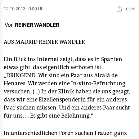
berlin
12.10.2013
0:00 Uhr
teilen
nord
Von
REINER WANDLER
wahrheit
verlag
AUS MADRID
REINER WANDLER
verlag
Ein Blick ins Internet zeigt, dass es in Spanien
veranstaltungen
etwas gibt, das eigentlich verboten ist:
„DRINGEND: Wir sind ein Paar aus Alcalá de
shop
Henares. Wir werden eine In-vitro-Befruchtung
fragen & hilfe
versuchen. (…) In der Klinik haben sie uns gesagt,
dass wir eine Eizellenspenderin für ein anderes
unterstützen
Paar suchen müssen. Und ein anderes Paar sucht
für uns. … Es gibt eine Belohnung.“
abo
genossenschaft
In unterschiedlichen Foren suchen Frauen ganz