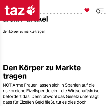

taz zahl ich
archiv-artikel

taz zahl ich
taz zahl ich
den körper zu markte tragen
themen
politik
öko
Den Körper zu Markte
tragen
gesellschaft
NOT Arme Frauen lassen sich in Spanien auf die
kultur
risikoreiche Eizellspende ein – die Wirtschaftskrise
sport
befördert das. Denn obwohl das Gesetz untersagt,
dass für Eizellen Geld fließt, tut es dies doch