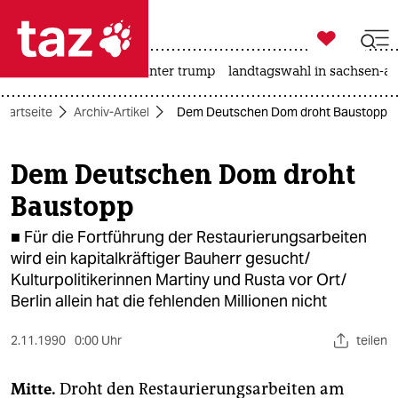

taz zahl ich
nahost-konflikt
usa unter trump
landtagswahl in sachsen-an

taz zahl ich
Startseite
Archiv-Artikel
Dem Deutschen Dom droht Baustopp
taz zahl ich
themen
Dem Deutschen Dom droht
Baustopp
politik
■ Für die Fortführung der Restaurierungsarbeiten
öko
wird ein kapitalkräftiger Bauherr gesucht/
Kulturpolitikerinnen Martiny und Rusta vor Ort/
gesellschaft
Berlin allein hat die fehlenden Millionen nicht
kultur
2.11.1990
0:00 Uhr
teilen
sport
Mitte.
Droht den Restaurierungsarbeiten am