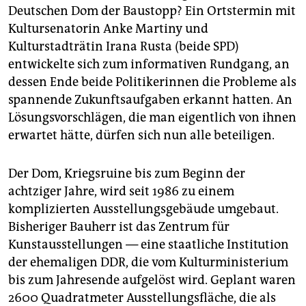
berlin
Deutschen Dom der Baustopp? Ein Ortstermin mit
Kultursenatorin Anke Martiny und
nord
Kulturstadträtin Irana Rusta (beide SPD)
wahrheit
entwickelte sich zum informativen Rundgang, an
dessen Ende beide Politikerinnen die Probleme als
verlag
spannende Zukunftsaufgaben erkannt hatten. An
Lösungsvorschlägen, die man eigentlich von ihnen
verlag
erwartet hätte, dürfen sich nun alle beteiligen.
veranstaltungen
Der Dom, Kriegsruine bis zum Beginn der
shop
achtziger Jahre, wird seit 1986 zu einem
fragen & hilfe
komplizierten Ausstellungsgebäude umgebaut.
unterstützen
Bisheriger Bauherr ist das Zentrum für
Kunstausstellungen — eine staatliche Institution
abo
der ehemaligen DDR, die vom Kulturministerium
bis zum Jahresende aufgelöst wird. Geplant waren
genossenschaft
2600 Quadratmeter Ausstellungsfläche, die als