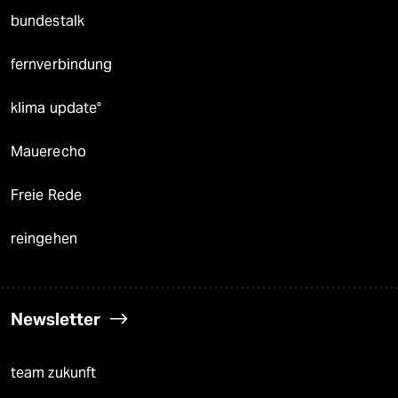
bundestalk
fernverbindung
klima update°
Mauerecho
Freie Rede
reingehen
Newsletter
team zukunft