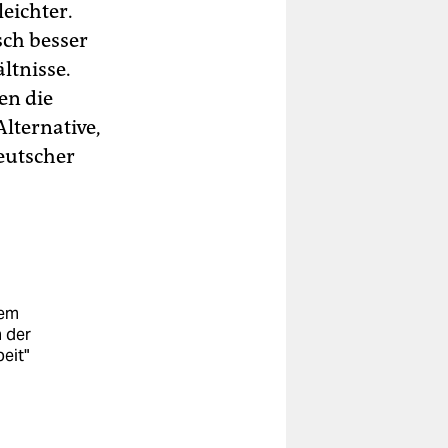
leichter.
ch besser
ltnisse.
en die
Alternative,
eutscher
dem
n der
eit"