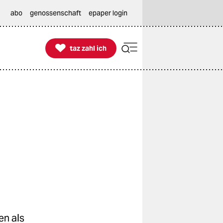
abo
genossenschaft
epaper login

taz zahl ich
taz zahl ich
en als