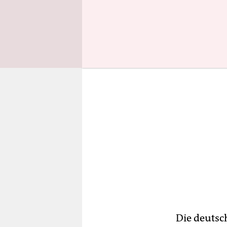
würden ber
Die deutsc