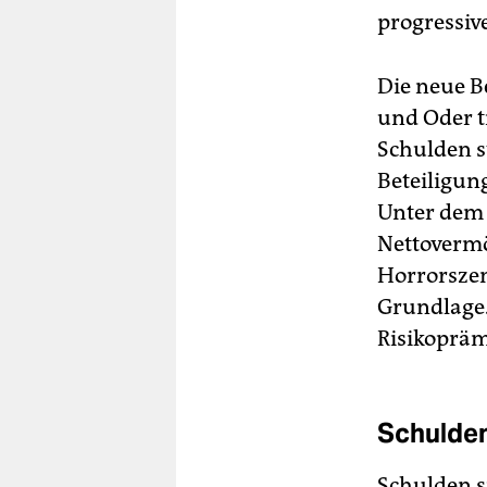
progressiv
Die neue Be
und Oder t
Schulden s
Beteiligun
Unter dem S
Nettovermög
Horrorszen
Grundlage.
Risikopräm
Schulden
Schulden s