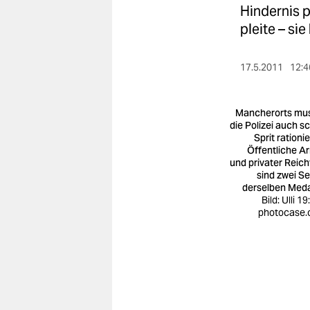
berlin
Hindernis p
pleite – si
nord
wahrheit
17.5.2011
12:4
verlag
Mancherorts mu
verlag
die Polizei auch s
Sprit rationi
veranstaltungen
Öffentliche A
und privater Reic
shop
sind zwei Se
derselben Medai
Bild: Ulli 19
fragen & hilfe
photocase
unterstützen
abo
genossenschaft