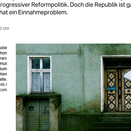
rogressiver Reformpolitik. Doch die Republik ist g
e hat ein Einnahmeproblem.
6 Uhr
sste
chon
eren:
rmut
htum
iten
lle.
:46 /
.com