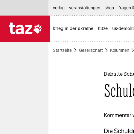
hautnavigation anspringen
hauptinhalt anspringen
footer anspringen
verlag
veranstaltungen
shop
fragen &
krieg in der ukraine
hitze
us-demokr

taz zahl ich
taz zahl ich
Startseite
Gesellschaft
Kolumnen
themen
politik
Debatte Sch
öko
Schul
gesellschaft
kultur
Kommentar 
sport
Die Schulde