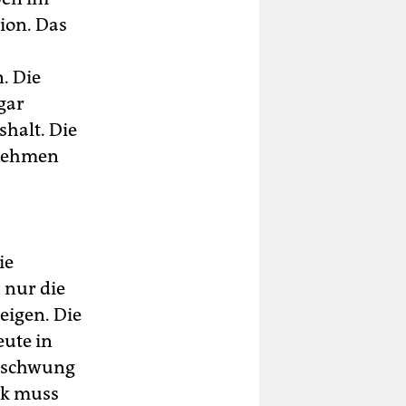
ion. Das
. Die
gar
shalt. Die
rnehmen
ie
 nur die
eigen. Die
eute in
Abschwung
ik muss