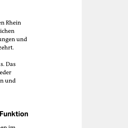
hen Rhein
lichen
rungen und
zehrt.
us. Das
jeder
en und
 Funktion
ben im