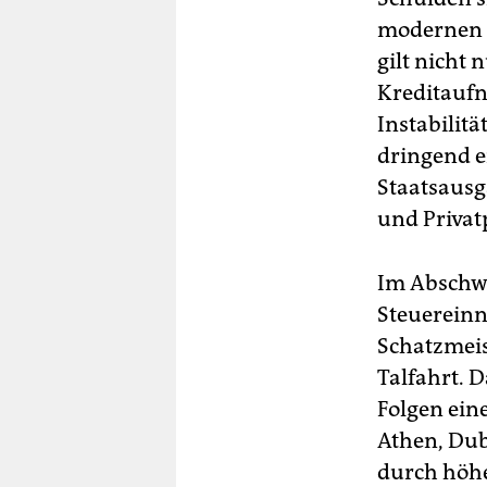
modernen K
gilt nicht 
Kreditaufn
Instabilitä
dringend er
Staatsausg
und Privat
Im Abschwu
Steuereinn
Schatzmeis
Talfahrt. D
Folgen ein
Athen, Dub
durch höhe