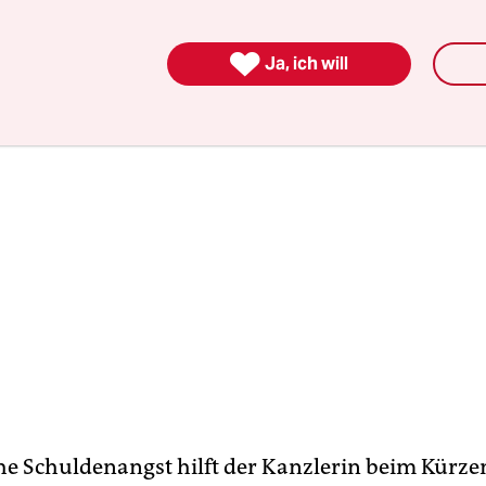
eits über Berlin kreisen.

Ja, ich will
he Schuldenangst hilft der Kanzlerin beim Kürz