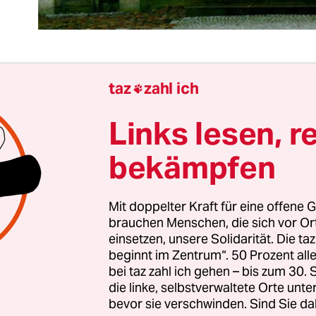
taz
zahl ich

 Deutsche lebt nicht gern auf Pump. Wer Schulde
eht unter Verdacht, nicht mit Geld umgehen zu k
Links lesen, r
hulden gelten als sozial ungerecht. Schulden bela
bekämpfen
künftige Generationen.
r also, dass der öffentliche Schuldenberg Angst
Mit doppelter Kraft für eine offene G
m Land verbreitet. Gigantische 2 Billionen Euro is
brauchen Menschen, die sich vor O
einsetzen, unsere Solidarität. Die ta
hr musste sich Kassenwart Schäuble so viel neues 
beginnt im Zentrum“. 50 Prozent a
e zuvor. Allein die Zinsen fressen jährlich über 4
bei taz zahl ich gehen – bis zum 30
Euro. Das ist der ideale Stoff für ein deutsches
die linke, selbstverwaltete Orte unte
bevor sie verschwinden. Sind Sie da
ama. Böse Zungen behaupten, die ersten Pleiteg