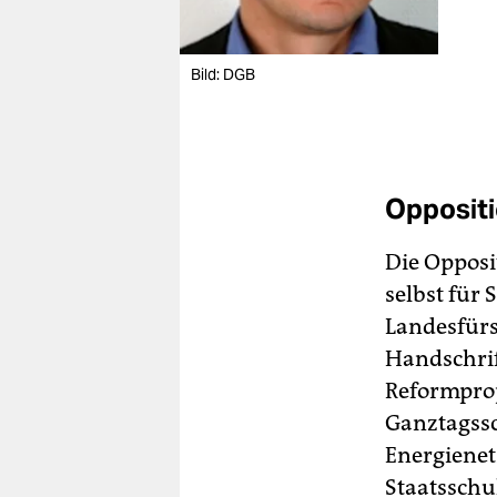
Bild: DGB
Oppositi
Die Opposi
selbst für
Landesfürs
Handschrift
Reformproj
Ganztagss
Energienetz
Staatssch