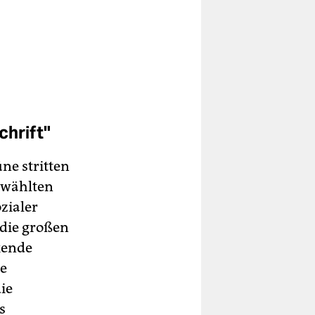
chrift"
ne stritten
gewählten
zialer
r die großen
kende
e
ie
s