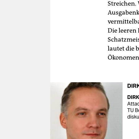
Streichen. 
Ausgabenkü
vermittelb
Die leeren
Schatzmeist
lautet die
Ökonomen a
DIR
DIRK
Attac
TU Be
disku