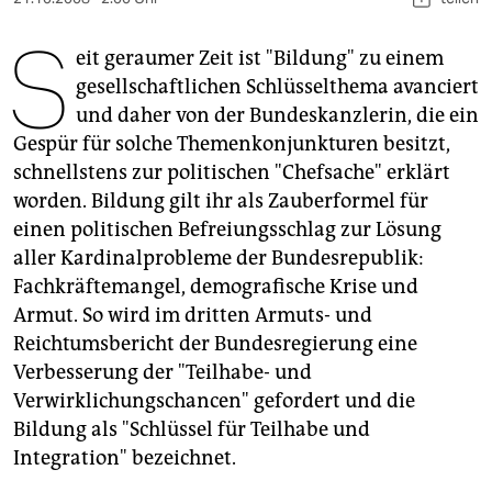
berlin
S
nord
eit geraumer Zeit ist "Bildung" zu einem
gesellschaftlichen Schlüsselthema avanciert
wahrheit
und daher von der Bundeskanzlerin, die ein
Gespür für solche Themenkonjunkturen besitzt,
verlag
schnellstens zur politischen "Chefsache" erklärt
verlag
worden. Bildung gilt ihr als Zauberformel für
einen politischen Befreiungsschlag zur Lösung
veranstaltungen
aller Kardinalprobleme der Bundesrepublik:
shop
Fachkräftemangel, demografische Krise und
Armut. So wird im dritten Armuts- und
fragen & hilfe
Reichtumsbericht der Bundesregierung eine
unterstützen
Verbesserung der "Teilhabe- und
Verwirklichungschancen" gefordert und die
abo
Bildung als "Schlüssel für Teilhabe und
genossenschaft
Integration" bezeichnet.