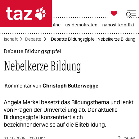

taz zahl ich
hitze
krieg in der ukraine
us-demokraten
nahost-konflikt

taz zahl ich
ellschaft
Debatte
Debatte Bildungsgipfel: Nebelkerze Bildung
taz zahl ich
Debatte Bildungsgipfel
themen
Nebelkerze Bildung
politik
öko
Kommentar von
Christoph Butterwegge
gesellschaft
Angela Merkel besetzt das Bildungsthema und lenkt
von Fragen der Umverteilung ab. Der aktuelle
kultur
Bildungsgipfel konzentriert sich
bezeichnenderweise auf die Elitebildung.
sport
21.10.2008
2:00 Uhr
teilen