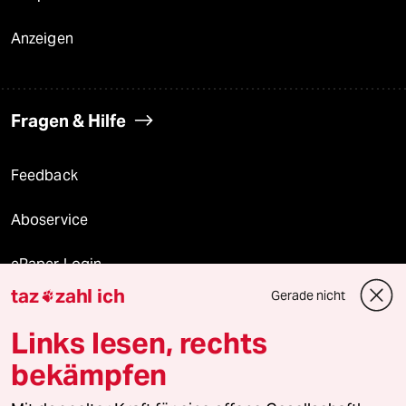
Anzeigen
Fragen & Hilfe
Feedback
Aboservice
ePaper Login
taz
zahl ich
Gerade nicht

Downloads für Abonnierende
Links lesen, rechts
bekämpfen
© 2026 taz Verlags und Vertriebs GmbH