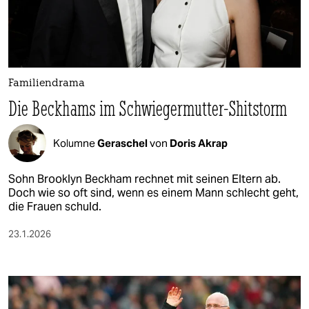
berlin
nord
wahrheit
Familiendrama
verlag
Die Beckhams im Schwiegermutter­-Shitstorm
verlag
Kolumne
Geraschel
von
Doris Akrap
veranstaltungen
shop
Sohn Brooklyn Beckham rechnet mit seinen Eltern ab.
Doch wie so oft sind, wenn es einem Mann schlecht geht,
fragen & hilfe
die Frauen schuld.
unterstützen
23.1.2026
abo
genossenschaft